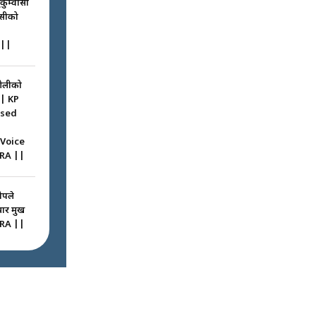
ुकुम्वासी
ासीको
||
ओलीको
|| KP
ssed
 Voice
RA ||
ोपले
 प्रमुख
RA ||
ठघरामा
रू ! ||
igation