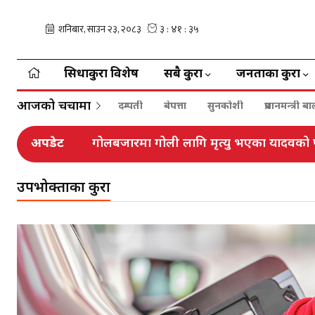
सिधाकुरा विशेष
सबै कुरा
जनताका कुरा
आजको चर्चामा
दम्पती
बेपत्ता
सुनकोशी
प्रधानमन्त्री 
अपडेट
गोलबजारमा गोली लागि मृत्यु भएका यादवको प
उपभोक्ताका कुरा