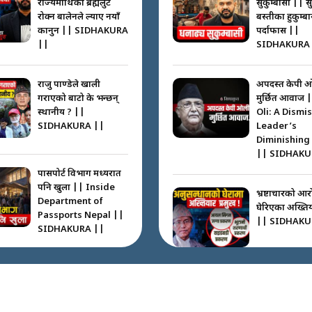
राज्यमाथिको ब्रह्मलुट
सुकुम्बासी || स
रोक्न बालेनले ल्याए नयाँ
बस्तीका हुकुम्ब
कानुन || SIDHAKURA
पर्दाफास ||
||
SIDHAKURA 
राजु पाण्डेले खाली
अपदस्त केपी 
गराएको बाटो के भन्छन्
मुर्छित आवाज 
स्थानीय ? ||
Oli: A Dismi
SIDHAKURA ||
Leader’s
Diminishing
|| SIDHAKU
पासपोर्ट विभाग मध्यरात
पनि खुला || Inside
भ्रष्टाचारको आर
Department of
घेरिएका अख्तियार
Passports Nepal ||
|| SIDHAKU
SIDHAKURA ||
कहाँ हरायो ग्यास ? ||
Where Did the Gas
अख्तियारको क
Go? || SIDHAKURA
घुस्याहा मन्त्रीह
||
CIAA Invest