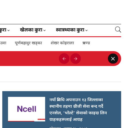
कुरा
खेलका कुरा
स्वास्थ्यका कुरा
ेउवा
पूर्णबहादुर खड्का
शेखर कोइराला
प्रचण्ड
नयाँ प्रविधि अपनाउन १३ जिल्लाका
स्थानीय तहमा थ्रीजी सेवा बन्द गर्दै
एनसेल, ‘भोल्टे’ सेवाको फाइदा लिन
ग्राहकहरूलाई आग्रह