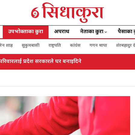
उपभोक्ताका कुरा
अपराध
नेताका कुरा
पैसाका 
बालेन शाह
सुकुमबासी
राष्ट्रपति
कांग्रेस
गगन थापा
शेरबहादुर द
रिवारलाई प्रदेश सरकारले घर बनाइदिने