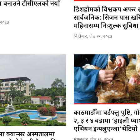
 बनाउने टीसीएलको नयाँ
डिशहोमको विश्वकप अफर 
सार्वजनिक: सिजन पास खर
 २०८३
महिनासम्म निःशुल्क सुविधा
बिहीबार, जेठ २१, २०८३
काठमाडौँमा बर्डफ्लु पुष्टि, गो
२, ३ र ४ वडामा ‘हाइली प्य
एभियन इन्फ्लुएन्जा’भेटियाे
ला क्यान्सर अस्पतालमा
मंगलबार, जेठ १२, २०८३