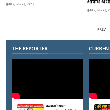
औषधि अभाव,
बुधबार, जेठ १३, २०८३
बुधबार, जेठ १३, 
PREV
THE REPORTER
CURRENT
करदाता प्रोत्साहन: