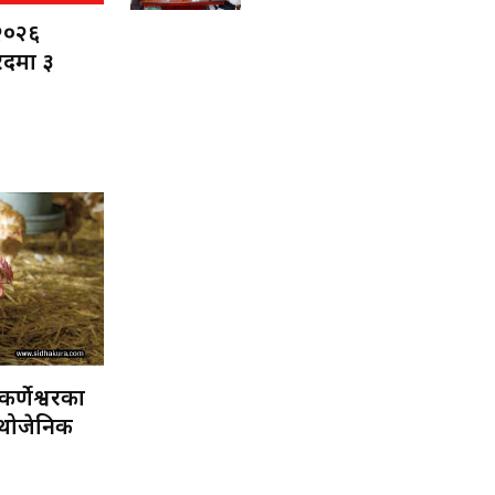
२०२६
िदमा ३
कर्णेश्वरका
ाथोजेनिक