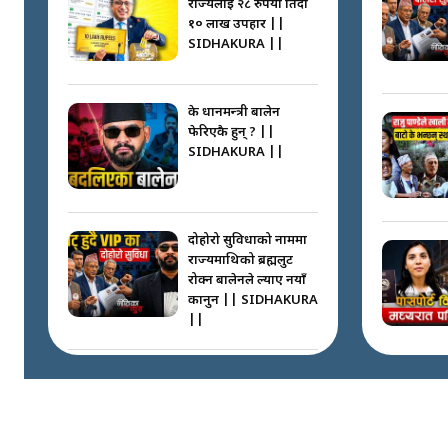
राज्यलाई २८ रुपैयाँ तिर्दा
१० लाख उपहार ||
SIDHAKURA ||
के प्रधानमन्त्री बालेन
फेरिएकै हुन् ? ||
SIDHAKURA ||
दोहोरो सुविधाको नाममा
राज्यमाथिको ब्रह्मलुट
रोक्न बालेनले ल्याए नयाँ
कानुन || SIDHAKURA
||
निम्सदाइसँगै अस्ताएका
रेकर्डहोल्डर आरोहीहरू |
Record-breaking
climbers who set