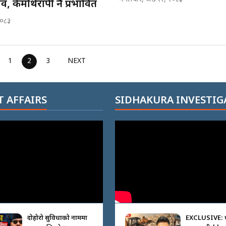
 केमोथेरापी नै प्रभावित
२०८३
1
2
3
NEXT
 AFFAIRS
SIDHAKURA INVESTIG
दोहोरो सुविधाको नाममा
EXCLUSIVE: 