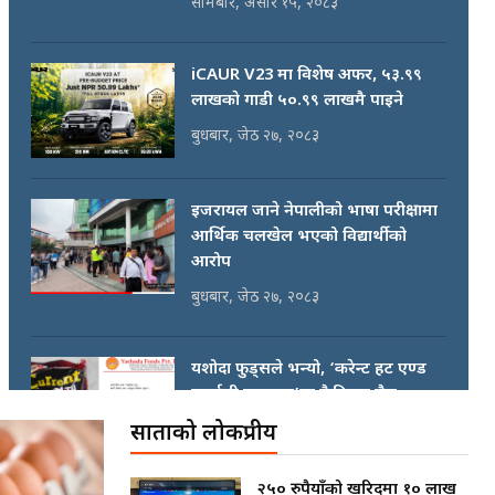
सोमबार, असार १५, २०८३
iCAUR V23 मा विशेष अफर, ५३.९९
लाखकाे गाडी ५०.९९ लाखमै पाइने
बुधबार, जेठ २७, २०८३
इजरायल जाने नेपालीको भाषा परीक्षामा
आर्थिक चलखेल भएको विद्यार्थीको
आरोप
बुधबार, जेठ २७, २०८३
यशोदा फुड्सले भन्यो, ‘करेन्ट हट एण्ड
स्पाईसी चाउचाउ’मा कैफियत छैन
साताको लोकप्रीय
मंगलबार, जेठ २६, २०८३
२५० रुपैयाँको खरिदमा १० लाख