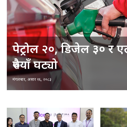
पेट्रोल २०, डिजेल ३० र ए
रुपैयाँ घट्यो
मंगलबार, असार १६, २०८३