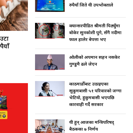
काठमाडौँ उपत्यका बर्डफ्लुको जोखिममा,
रुपैयाँ जिते यी उपभोक्ताले
द्रुत कार्य टोली परिचालन
मंगलबार, जेठ २६, २०८३
क्यान्सरपीडित श्रीमती पिठ्युँमा
बोकेर सुनकोशी पुगे, सँगै नदीमा
एउटा
फाल हालेर बेपत्ता भए
ैयाँ
ओलीको अपमान सहन नसकेर
गुण्डुमै ढले जेएन
काठमाडौँबाट उठाइएका
सुकुमबासी ५१ परिवारको जग्गा
भेटियो, हुकुमबासी भएपछि
कारवाही गर्दै सरकार
यी हुन् आजका मन्त्रिपरिषद्
बैठकका ७ निर्णय