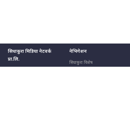
सिधाकुरा मिडिया नेटवर्क
नेभिगेशन
प्रा.लि.
सिधाकुरा विशेष
बालुवाटार–०३ काठमाडौँ, नेपाल
सबै कुरा
जनताका कुरा
सम्पर्क: ९८५१३६२६६६,
९८०२३६२६६६
उपभोक्ताका कुरा
इमेल:
news@sidhakura.com
,
info@sidhakura.com
अपराध
हाम्रो टीम
विज्ञापनका लागि