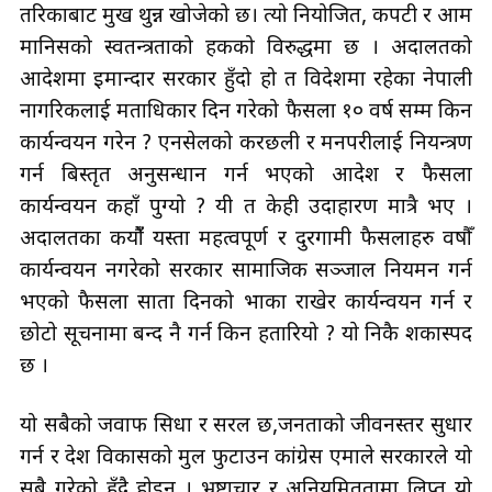
तरिकाबाट मुख थुन्न खोजेको छ। त्यो नियोजित, कपटी र आम
मानिसको स्वतन्त्रताको हकको विरुद्धमा छ । अदालतको
आदेशमा इमान्दार सरकार हुँदो हो त विदेशमा रहेका नेपाली
नागरिकलाई मताधिकार दिन गरेको फैसला १० वर्ष सम्म किन
कार्यन्वयन गरेन ? एनसेलको करछली र मनपरीलाई नियन्त्रण
गर्न बिस्तृत अनुसन्धान गर्न भएको आदेश र फैसला
कार्यन्वयन कहाँ पुग्यो ? यी त केही उदाहारण मात्रै भए ।
अदालतका कयौंँ यस्ता महत्वपूर्ण र दुरगामी फैसलाहरु वषौँ
कार्यन्वयन नगरेको सरकार सामाजिक सञ्जाल नियमन गर्न
भएको फैसला साता दिनको भाका राखेर कार्यन्वयन गर्न र
छाेटाे सूचनामा बन्द नै गर्न किन हतारियो ? याे निकै श‌कास्पद
छ ।
यो सबैको जवाफ सिधा र सरल छ,जनताको जीवनस्तर सुधार
गर्न र देश विकासको मुल फुटाउन कांग्रेस एमाले सरकारले यो
सबै गरेको हुँदै होइन । भ्रष्टाचार र अनियमिततामा लिप्त यो