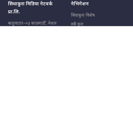
सिधाकुरा मिडिया नेटवर्क
नेभिगेशन
प्रा.लि.
सिधाकुरा विशेष
बालुवाटार–०३ काठमाडौँ, नेपाल
सबै कुरा
जनताका कुरा
सम्पर्क: ९८५१३६२६६६,
९८०२३६२६६६
उपभोक्ताका कुरा
इमेल:
news@sidhakura.com
,
info@sidhakura.com
अपराध
हाम्रो टीम
विज्ञापनका लागि
९८०२३६१६६६, ९८५१३३१६६६
marketing@sidhakura.com
प्रकाशक
सम्पादक
युवराज कंडेल
अक्षर काका
सूचना विभाग दर्ता नं.