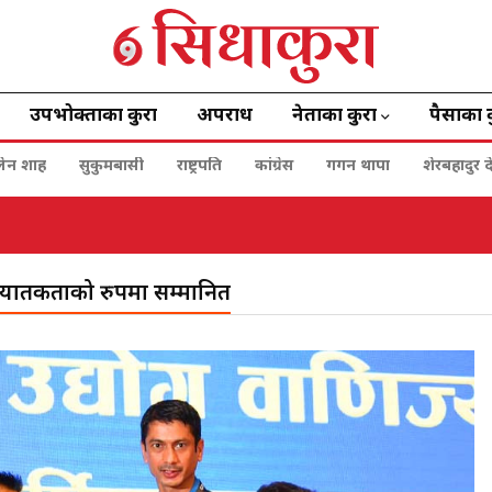
उपभोक्ताका कुरा
अपराध
नेताका कुरा
पैसाका 
बालेन शाह
सुकुमबासी
राष्ट्रपति
कांग्रेस
गगन थापा
शेरबहादुर द
नी
 निर्यातकर्ताको रुपमा सम्मानित