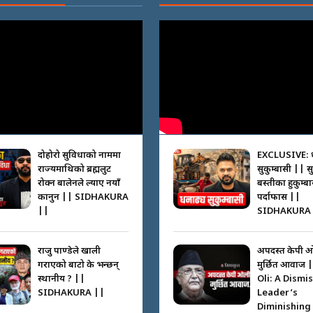
दोहोरो सुविधाको नाममा
EXCLUSIVE: 
राज्यमाथिको ब्रह्मलुट
सुकुम्बासी || स
रोक्न बालेनले ल्याए नयाँ
बस्तीका हुकुम्ब
कानुन || SIDHAKURA
पर्दाफास ||
||
SIDHAKURA 
राजु पाण्डेले खाली
अपदस्त केपी 
गराएको बाटो के भन्छन्
मुर्छित आवाज 
स्थानीय ? ||
Oli: A Dismi
SIDHAKURA ||
Leader’s
Diminishing