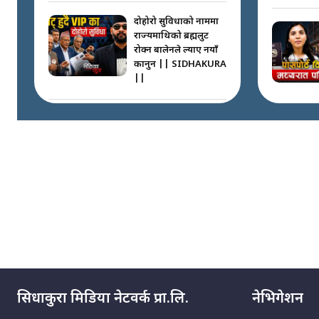
दोहोरो सुविधाको नाममा
राज्यमाथिको ब्रह्मलुट
रोक्न बालेनले ल्याए नयाँ
कानुन || SIDHAKURA
||
निम्सदाइसँगै अस्ताएका
रेकर्डहोल्डर आरोहीहरू |
Record-breaking
climbers who set
foot with Nimsdai |
गोली ठोकेर पक्राउ
गरिएको कर्मा ग्याङको
अपराध श्रृङ्खला ||
SIDHAKURA ||
सिधाकुरा मिडिया नेटवर्क प्रा.लि.
नेभिगेशन
नभाँडिएको सद्भाव :