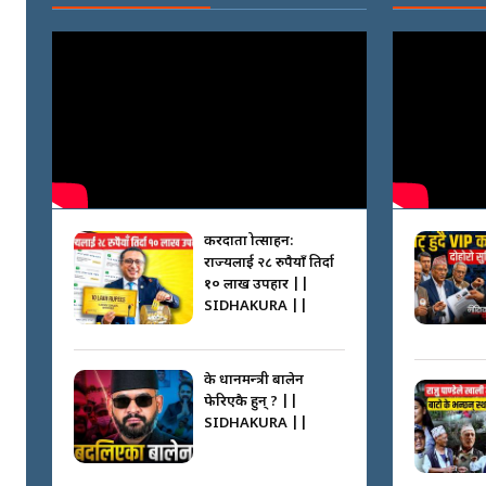
करदाता प्रोत्साहन:
राज्यलाई २८ रुपैयाँ तिर्दा
१० लाख उपहार ||
SIDHAKURA ||
के प्रधानमन्त्री बालेन
फेरिएकै हुन् ? ||
SIDHAKURA ||