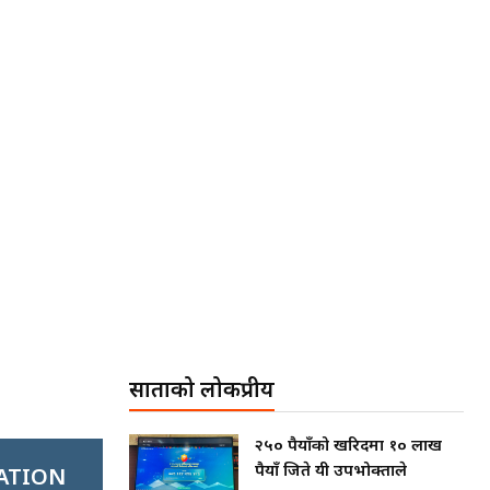
साताको लोकप्रीय
२५० रुपैयाँको खरिदमा १० लाख
रुपैयाँ जिते यी उपभोक्ताले
ATION