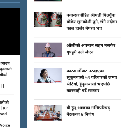
क्यान्सरपीडित श्रीमती पिठ्युँमा
बोकेर सुनकोशी पुगे, सँगै नदीमा
फाल हालेर बेपत्ता भए
ओलीको अपमान सहन नसकेर
गुण्डुमै ढले जेएन
धनाढ्य
ुकुम्वासी
काठमाडौँबाट उठाइएका
ासीको
सुकुमबासी ५१ परिवारको जग्गा
भेटियो, हुकुमबासी भएपछि
||
कारवाही गर्दै सरकार
ओलीको
यी हुन् आजका मन्त्रिपरिषद्
|| KP
ssed
बैठकका ७ निर्णय
 Voice