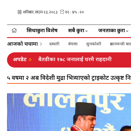
सिधाकुरा विशेष
सबै कुरा
जनताका कुरा
आजको चर्चामा
दम्पती
बेपत्ता
सुनकोशी
प्रधानमन्त्री 
अपडेट
बैतडीका १७८ जनालाई घरमै राहदानी
ढोरपाटनमा ३७ हजार पर्यटक, ४७ लाख आम्दा
५ वर्षमा २ अर्ब विदेशी मुद्रा भित्र्याएको ट्राइकोट उत्कृष्ट