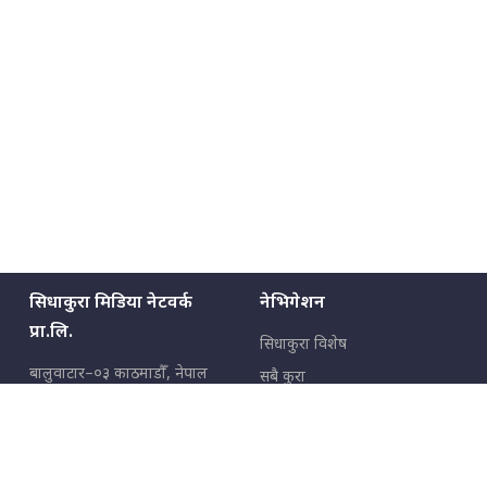
मन्त्रीले घुस डिल गरेको अडियो ! दुई झोला
नोट मन्त्रीलाई घुस | SIDHAKURA |
SIDHAKURA INVESTIGATION |
मृतकका परिवारप्रति मेडिकल काउन्सीलको
बदनियत ! न्याय खोज्दै भौतारिदै सुवास
|| THE REPORTER ||
सिधाकुरा मिडिया नेटवर्क
नेभिगेशन
प्रा.लि.
सिधाकुरा विशेष
EXCLUSIVE - भिजिट भिसामा सेटिङको
बालुवाटार–०३ काठमाडौँ, नेपाल
गोप्य अडियो र म्यासेज, गृह मन्त्रालय
सबै कुरा
कनेक्सन ! || VISIT VISA SCAM
जनताका कुरा
सम्पर्क: ९८५१३६२६६६,
९८०२३६२६६६
उपभोक्ताका कुरा
इमेल:
news@sidhakura.com
,
info@sidhakura.com
अपराध