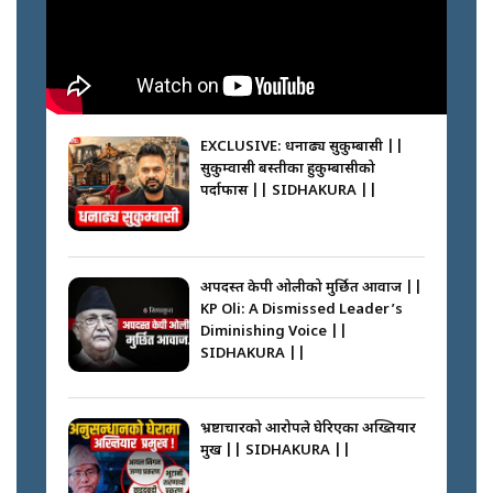
||
मन्त्री जन्माउने कारखाना ||
SIDHAKURA || THE REPORTER
||
कहाँ हरायो ग्यास ? || Where Did
the Gas Go? || SIDHAKURA ||
EXCLUSIVE: धनाढ्य सुकुम्बासी ||
सुकुम्वासी बस्तीका हुकुम्बासीको
फेरि स्वर्गनर्कको यात्रामा ओली–प्रचण्ड ||
पर्दाफास || SIDHAKURA ||
SIDHAKURA ||
पासपोर्ट पाउन फेरि सकस । के हो समस्या
? || SIDHAKURA ||
अपदस्त केपी ओलीको मुर्छित आवाज ||
KP Oli: A Dismissed Leader’s
कस्तो छ नागढुङ्गा सुरुङमार्ग ? ||
Diminishing Voice ||
SIDHAKURA ||
SIDHAKURA ||
घरबाट निस्किएर आफ्नै घरमा आगो
लगाउन जानेलाई रोकौँः रवि लामिछाने ||
SIDHAKURA ||
भ्रष्टाचारको आरोपले घेरिएका अख्तियार
प्रमुख || SIDHAKURA ||
प्रश्नपत्र लिक गर्ने सुलभ सर ? ||
SIDHAKURA ||