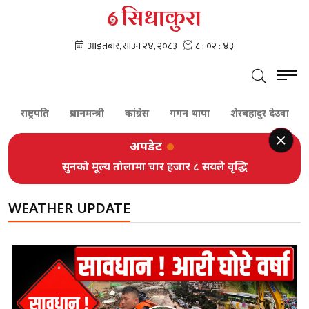
राष्ट्रपति
प्रधानमन्त्री
कांग्रेस
गगन थापा
शेरबहादुर देउवा
पूर
अपडेट
सुनको मूल्य तोलामा चार हजार ८ सयले वृद्धि
WEATHER UPDATE