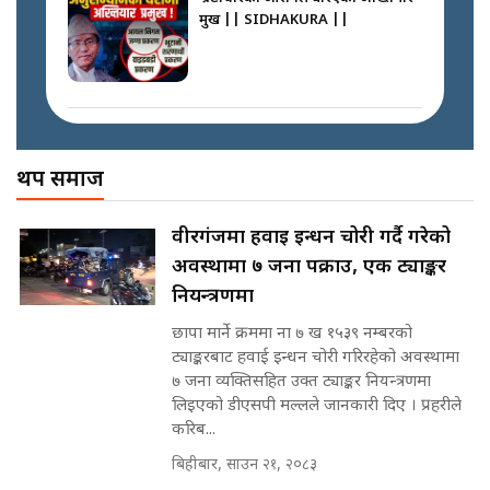
SIDHAKURA
प्रमुख || SIDHAKURA ||
साढे २ अर्बका स्वकीय ! सांसदलाई
स्वकीय सचिव ठिक कि बेठिक ?||
SIDHAKURA || THE REPORTER
मोबिलिटीमा महिलाको पहुँच विस्तार गर्दै
||
इनड्राइभ || SIDHAKURA ||
अख्तियारको कठघरामा घुस्याहा मन्त्रीहरू
! || CIAA Investigation over
थप समाज
नेपालमै पहिलो पटक गाँजा खेतिलाई
Corrupted Minister ||
वैधानिकता || Cannabis legalized
SIDHAKURA
in Nepal ! || SIDHAKURA ||
राष्ट्रिय सवालमा ९ दल एकजुट ||
वीरगंजमा हवाई इन्धन चोरी गर्दै गरेको
Prachanda, Rabi, Gagan Stand
अवस्थामा ७ जना पक्राउ, एक ट्याङ्कर
on the Same Page ||
पोप्पोको पासोः कमाउने लोभमा घरबार नै
SIDHAKURA ||
नियन्त्रणमा
उठिबास | The Dark Side of
'Poppo Live'-SIDHAKURA
छापा मार्ने क्रममा ना ७ ख १५३९ नम्बरको
INVESTIGATION
ट्याङ्करबाट हवाई इन्धन चोरी गरिरहेको अवस्थामा
सहकारी पीडितसँग मन्त्री प्रतिभा रावलले
७ जना व्यक्तिसहित उक्त ट्याङ्कर नियन्त्रणमा
भनिन्–साथ दिनुहोस्, दबाब होइन ||
लिइएको डीएसपी मल्लले जानकारी दिए । प्रहरीले
Sidhakura || Pratibha Rawal
मन्त्री आउने बित्तिकै सुरु भएको थियो
करिब...
घुसको डिल || Raj Kumar Gupta ||
SIDHAKURA ||
बिहीबार, साउन २१, २०८३