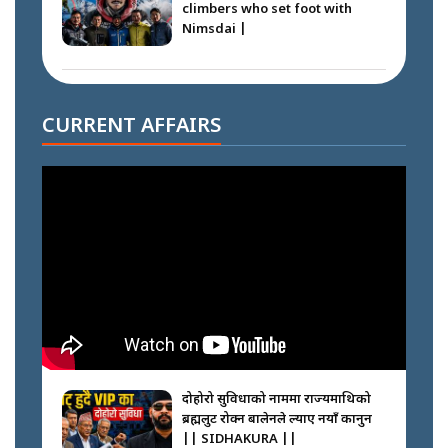
climbers who set foot with
Nimsdai |
गोली ठोकेर पक्राउ गरिएको कर्मा ग्याङको
अपराध श्रृङ्खला || SIDHAKURA ||
CURRENT AFFAIRS
नभाँडिएको सद्भाव : कप्तानगञ्जबाट
सल्किएको आगो निभाउनेहरू ||
SIDHAKURA || THE REPORTER
||
नेपालीलाई भरिया मात्र देख्ने दृष्टिकोण
बदलेका ‘निम्स दाई’ || SIDHAKURA
||
दोहोरो सुविधाको नाममा राज्यमाथिको
ब्रह्मलुट रोक्न बालेनले ल्याए नयाँ कानुन
|| SIDHAKURA ||