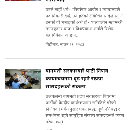
आशावादी
पूर्व मन्त्री रञ्जिता || SIDHAKURA
उनले त्यहीँ थपे– ‘निर्वाचन आयोग र न्यायालयले
||
पदाधिकारी देखे, उनीहरुको क्षेत्राधिकार देखेनन् ।’
उनको यो भनाइको अर्थ हो– ‘तत्कालीन महामन्त्री
गगनकुमार थापा र विश्वप्रकाश शर्माले विशेष
महाधिवेशन आह्वान...
मन्त्रीले घुस डिल गरेको अडियो ! दुई झोला
नोट मन्त्रीलाई घुस | SIDHAKURA |
बिहीबार, साउन २१, २०८३
SIDHAKURA INVESTIGATION |
बागमती सरकारबारे पार्टी निर्णय
मृतकका परिवारप्रति मेडिकल काउन्सीलको
कार्यान्वयनमा दृढ रहने राप्रपा
बदनियत ! न्याय खोज्दै भौतारिदै सुवास
|| THE REPORTER ||
सांसदहरूको संकल्प
छलफलमा बागमती प्रदेश सरकारका विषयमा
पार्टीको केन्द्रीय कार्यसम्पादन समितिले गरेको
निर्णयको मर्मअनुसार एकताबद्ध, पूर्ण प्रतिबद्ध र
EXCLUSIVE - भिजिट भिसामा सेटिङको
समर्थनमा रहने सामूहिक संकल्प सांसदहरूले व्यक्त
गोप्य अडियो र म्यासेज, गृह मन्त्रालय
गरेका छन्।
कनेक्सन ! || VISIT VISA SCAM