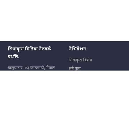
सिधाकुरा मिडिया नेटवर्क
नेभिगेशन
प्रा.लि.
सिधाकुरा विशेष
बालुवाटार–०३ काठमाडौँ, नेपाल
सबै कुरा
जनताका कुरा
सम्पर्क: ९८५१३६२६६६,
९८०२३६२६६६
उपभोक्ताका कुरा
इमेल:
news@sidhakura.com
,
info@sidhakura.com
अपराध
हाम्रो टीम
विज्ञापनका लागि