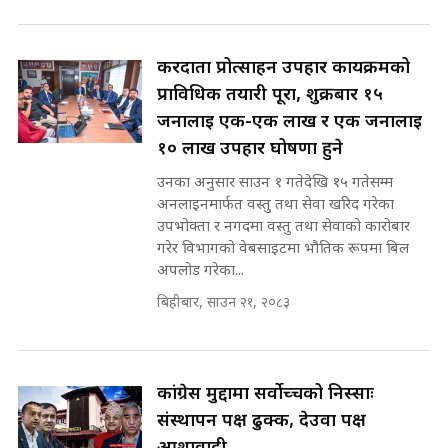
रसुवाकाे भाङ्गे झरना | Bhange
Waterfall of Rasuwa ||
SIDHAKURA ||
घुसको डिल गर्ने मन्त्रीकाे राजिनामा,
करदाता प्रोत्साहन उपहार कार्यक्रमको
भूमिसुधार मन्त्रीलाई जोगाइदै ! ||
प्राविधिक तयारी पूरा, शुक्रबार १५
SIDHAKURA ||
जनालाई एक-एक लाख र एक जनालाई
कहिले बन्ला चक्रपथ ? विस्तार कार्यमा
१० लाख उपहार घोषणा हुने
किन भइरहेछ ढिलाइ ?The Ring Road
उनका अनुसार साउन १ गतेदेखि १५ गतेसम्म
Expansion Dilemma |
७८ लाख घुस खाने मन्त्री ! जोगाउने
SIDHAKURA |
अनलाइनमार्फत वस्तु तथा सेवा खरिद गरेका
प्रधानमन्त्री ? || SIDHAKURA ||
उपभोक्ता र नगदमा वस्तु तथा सेवाको कारोबार
SIDHAKURA INVESTIGATION
गरेर विभागको वेबसाइटमा भौतिक रूपमा बिल
||
अपलोड गरेका...
पटकपटक भावुक बने गृहमन्त्री सुदन
गुरुङ, भक्कानिए सांसदहरू ||
बिहीबार, साउन २१, २०८३
SIDHAKURA ||
मन्त्री र पूर्व मन्त्रीको ७८ लाख घुस डिलको
अडियो | FULL AUDIO |
SIDHAKURA |
कांग्रेस मुद्दामा सर्वोच्चको निस्साः
संस्थापन पक्ष ढुक्क, देउवा पक्ष
मन्त्री राजकुमारलाई घुस दिने विचौलीया