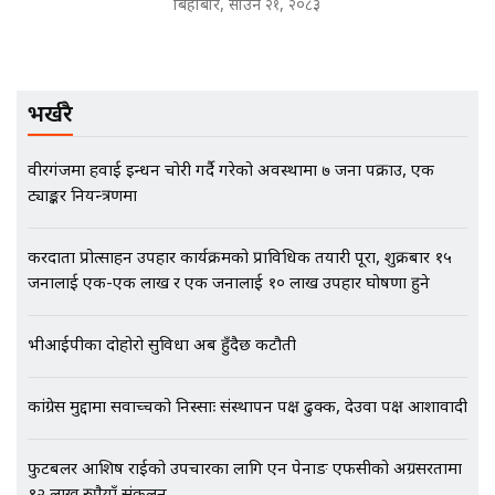
बिहीबार, साउन २१, २०८३
भिजिट भिसामा गृह मन्त्रालयकै सेटिङः१
अर्ब बढी घुस!|| SIDHAKURA ||
भर्खरै
वीरगंजमा हवाई इन्धन चोरी गर्दै गरेको अवस्थामा ७ जना पक्राउ, एक
ट्याङ्कर नियन्त्रणमा
एभरेष्ट अस्पताल फलोअपः CCTV फुटेज
गायब || Everest Hospital
Followup: CCTV Footage Lost |
करदाता प्रोत्साहन उपहार कार्यक्रमको प्राविधिक तयारी पूरा, शुक्रबार १५
SIDHAKURA |
जनालाई एक-एक लाख र एक जनालाई १० लाख उपहार घोषणा हुने
भीआईपीका दोहोरो सुविधा अब हुँदैछ कटौती
कांग्रेस मुद्दामा सर्वोच्चको निस्साः संस्थापन पक्ष ढुक्क, देउवा पक्ष आशावादी
फुटबलर आशिष राईको उपचारका लागि एन पेनाङ एफसीको अग्रसरतामा