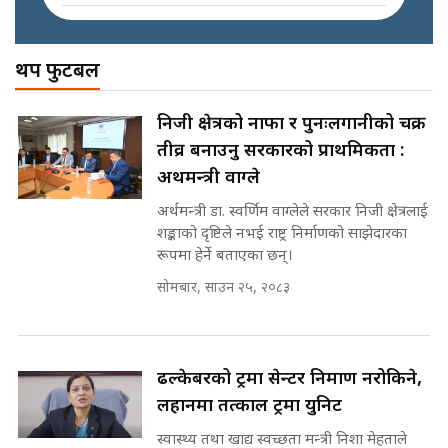
|| PM BALEN ADDRESS ||
SIDHAKURA ||
अख्तियारको कठघरामा घुस्याहा मन्त्रीहरू
! || CIAA Investigation over
थप फुटबल
प्रश्नपत्र लिक गर्ने सुलभ सर ? ||
Corrupted Minister ||
SIDHAKURA ||
SIDHAKURA
अदालतको गुनासो अब सिधै सर्वोच्चमा
निजी क्षेत्रको नाफा र पुनःलगानीको चक्र
|| Court Grievances Directly to
तीव्र बनाउनु सरकारको प्राथमिकता :
the Supreme Court ||
पोप्पोको पासोः कमाउने लोभमा घरबार नै
SIDHAKURA
अर्थमन्त्री वाग्ले
उठिबास | The Dark Side of
'Poppo Live'-SIDHAKURA
अर्थमन्त्री डा. स्वर्णिम वाग्लेले सरकार निजी क्षेत्रलाई
INVESTIGATION
शङ्काको दृष्टिले नभई राष्ट्र निर्माणको साझेदारका
मोबिलिटीमा महिलाको पहुँच विस्तार गर्दै
रूपमा हेर्ने बताएका छन्।
इनड्राइभ || SIDHAKURA ||
सोमबार, साउन २५, २०८३
मन्त्री आउने बित्तिकै सुरु भएको थियो
घुसको डिल || Raj Kumar Gupta ||
SIDHAKURA ||
राष्ट्रिय सवालमा ९ दल एकजुट ||
ढल्केबरको ट्रमा सेन्टर निर्माण नरोकिने,
Prachanda, Rabi, Gagan Stand
लहानमा तत्काल ट्रमा युनिट
on the Same Page ||
घुसको डिल गर्ने मन्त्रीकाे राजिनामा,
SIDHAKURA ||
भूमिसुधार मन्त्रीलाई जोगाइदै ! ||
स्वास्थ्य तथा खाद्य स्वच्छता मन्त्री निशा मेहताले