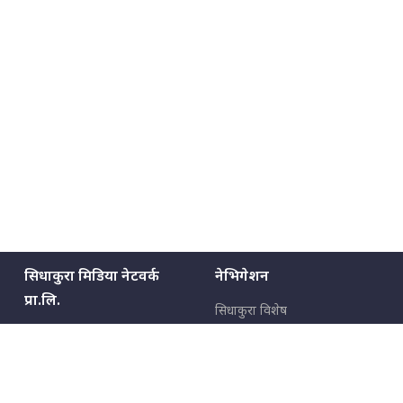
सिधाकुरा मिडिया नेटवर्क
नेभिगेशन
प्रा.लि.
सिधाकुरा विशेष
बालुवाटार–०३ काठमाडौँ, नेपाल
सबै कुरा
जनताका कुरा
सम्पर्क: ९८५१३६२६६६,
९८०२३६२६६६
उपभोक्ताका कुरा
इमेल:
news@sidhakura.com
,