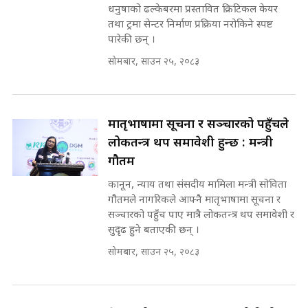
SIDHAKURA ||
धनुषाको ढल्केबरमा प्रस्तावित क्रिटिकल केयर
तथा ट्रमा सेन्टर निर्माण प्रक्रिया नरोकिने स्पष्ट
सहकारी पीडितसँग मन्त्री प्रतिभा रावलले
पारेकी छन् ।
भनिन्–साथ दिनुहोस्, दबाब होइन ||
सोमबार, साउन २५, २०८३
Sidhakura || Pratibha Rawal
७८ लाख घुस खाने मन्त्री ! जोगाउने
प्रधानमन्त्री ? || SIDHAKURA ||
SIDHAKURA INVESTIGATION
||
मातृभाषामा सूचना र सञ्चारको पहुँचले
रसुवाकाे भाङ्गे झरना | Bhange
Waterfall of Rasuwa ||
लोकतन्त्र थप समावेशी हुन्छ : मन्त्री
SIDHAKURA ||
मन्त्री र पूर्व मन्त्रीको ७८ लाख घुस डिलको
गौतम
अडियो | FULL AUDIO |
SIDHAKURA |
कानून, न्याय तथा संसदीय मामिला मन्त्री सोविता
गौतमले नागरिकले आफ्नै मातृभाषामा सूचना र
सञ्चारको पहुँच पाए मात्रै लोकतन्त्र थप समावेशी र
सुदृढ हुने बताएकी छन् ।
मन्त्री राजकुमारलाई घुस दिने विचौलीया
सोमबार, साउन २५, २०८३
पूर्व मन्त्री रञ्जिता || SIDHAKURA
||