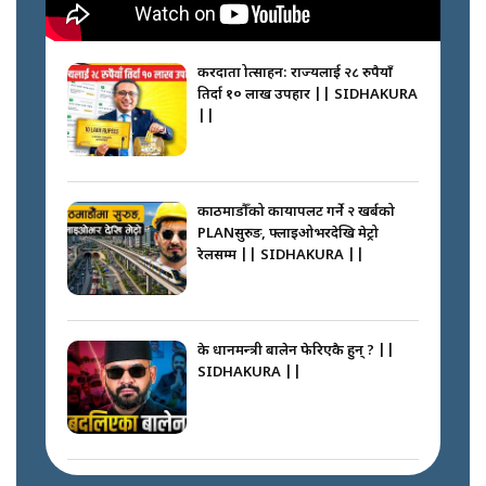
करदाता प्रोत्साहन: राज्यलाई २८ रुपैयाँ
तिर्दा १० लाख उपहार || SIDHAKURA
||
काठमाडौँको कायापलट गर्ने २ खर्बको
PLANसुरुङ, फ्लाइओभरदेखि मेट्रो
रेलसम्म || SIDHAKURA ||
के प्रधानमन्त्री बालेन फेरिएकै हुन् ? ||
SIDHAKURA ||