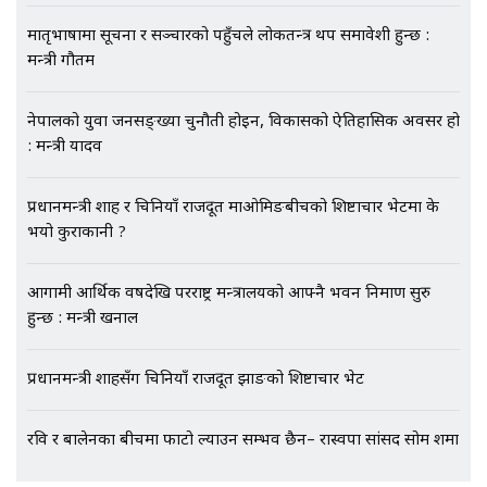
मातृभाषामा सूचना र सञ्चारको पहुँचले लोकतन्त्र थप समावेशी हुन्छ :
मन्त्री गौतम
एभरेष्ट अस्पताल फलोअपः CCTV फुटेज
नेपालको युवा जनसङ्ख्या चुनौती होइन, विकासको ऐतिहासिक अवसर हो
गायब || Everest Hospital
: मन्त्री यादव
Followup: CCTV Footage Lost |
SIDHAKURA |
प्रधानमन्त्री शाह र चिनियाँ राजदूत माओमिङबीचको शिष्टाचार भेटमा के
भयो कुराकानी ?
आगामी आर्थिक वर्षदेखि परराष्ट्र मन्त्रालयको आफ्नै भवन निर्माण सुरु
हुन्छ : मन्त्री खनाल
प्रधानमन्त्री शाहसँग चिनियाँ राजदूत झाङको शिष्टाचार भेट
रवि र बालेनका बीचमा फाटो ल्याउन सम्भव छैन– रास्वपा सांसद सोम शर्मा