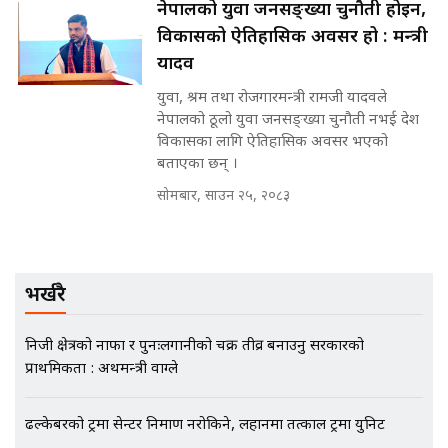
नेपालको युवा जनसङ्ख्या चुनौती होइन,
मन्त्रीले घुस डिल गरेको अडियो ! दुई झोला
विकासको ऐतिहासिक अवसर हो : मन्त्री
नोट मन्त्रीलाई घुस | SIDHAKURA |
यादव
SIDHAKURA INVESTIGATION |
युवा, श्रम तथा रोजगारमन्त्री रामजी यादवले
नेपालको ठूलो युवा जनसङ्ख्या चुनौती नभई देश
विकासका लागि ऐतिहासिक अवसर भएको
मृतकका परिवारप्रति मेडिकल काउन्सीलको
बताएका छन् ।
बदनियत ! न्याय खोज्दै भौतारिदै सुवास
सोमबार, साउन २५, २०८३
|| THE REPORTER ||
EXCLUSIVE - भिजिट भिसामा सेटिङको
भर्खरै
गोप्य अडियो र म्यासेज, गृह मन्त्रालय
कनेक्सन ! || VISIT VISA SCAM
निजी क्षेत्रको नाफा र पुनःलगानीको चक्र तीव्र बनाउनु सरकारको
प्राथमिकता : अर्थमन्त्री वाग्ले
भिजिट भिसामा गृह मन्त्रालयकै सेटिङः१
ढल्केबरको ट्रमा सेन्टर निर्माण नरोकिने, लहानमा तत्काल ट्रमा युनिट
अर्ब बढी घुस!|| SIDHAKURA ||