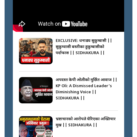
||
मन्त्री जन्माउने कारखाना ||
SIDHAKURA || THE REPORTER
||
कहाँ हरायो ग्यास ? || Where Did
the Gas Go? || SIDHAKURA ||
EXCLUSIVE: धनाढ्य सुकुम्बासी ||
सुकुम्वासी बस्तीका हुकुम्बासीको
फेरि स्वर्गनर्कको यात्रामा ओली–प्रचण्ड ||
पर्दाफास || SIDHAKURA ||
SIDHAKURA ||
पासपोर्ट पाउन फेरि सकस । के हो समस्या
? || SIDHAKURA ||
अपदस्त केपी ओलीको मुर्छित आवाज ||
KP Oli: A Dismissed Leader’s
कस्तो छ नागढुङ्गा सुरुङमार्ग ? ||
Diminishing Voice ||
SIDHAKURA ||
SIDHAKURA ||
घरबाट निस्किएर आफ्नै घरमा आगो
लगाउन जानेलाई रोकौँः रवि लामिछाने ||
SIDHAKURA ||
भ्रष्टाचारको आरोपले घेरिएका अख्तियार
प्रमुख || SIDHAKURA ||
प्रश्नपत्र लिक गर्ने सुलभ सर ? ||
SIDHAKURA ||