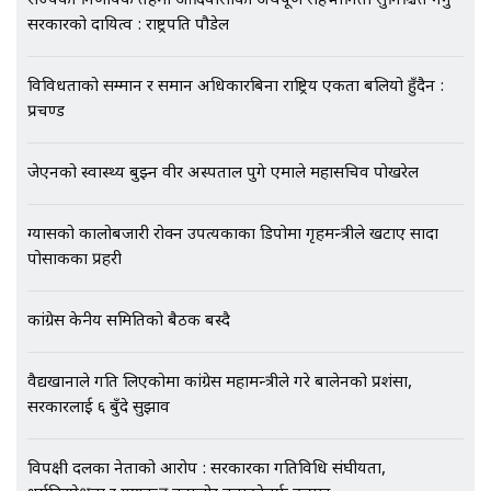
राज्यको निर्णायक तहमा आदिवासीको अर्थपूर्ण सहभागिता सुनिश्चित गर्नु
भिजिट भिसामा गृह मन्त्रालयकै सेटिङः१
सरकारको दायित्व : राष्ट्रपति पौडेल
अर्ब बढी घुस!|| SIDHAKURA ||
विविधताको सम्मान र समान अधिकारबिना राष्ट्रिय एकता बलियो हुँदैन :
प्रचण्ड
एभरेष्ट अस्पताल फलोअपः CCTV फुटेज
गायब || Everest Hospital
जेएनको स्वास्थ्य बुझ्न वीर अस्पताल पुगे एमाले महासचिव पोखरेल
Followup: CCTV Footage Lost |
SIDHAKURA |
ग्यासको कालोबजारी रोक्न उपत्यकाका डिपोमा गृहमन्त्रीले खटाए सादा
पोसाकका प्रहरी
कांग्रेस केन्द्रीय समितिको बैठक बस्दै
वैद्यखानाले गति लिएकोमा कांग्रेस महामन्त्रीले गरे बालेनको प्रशंसा,
सरकारलाई ६ बुँदे सुझाव
विपक्षी दलका नेताको आरोप : सरकारका गतिविधि संघीयता,