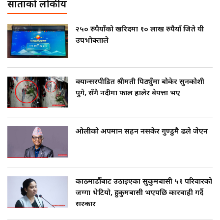
साताको लोकप्रीय
२५० रुपैयाँको खरिदमा १० लाख रुपैयाँ जिते यी
उपभोक्ताले
क्यान्सरपीडित श्रीमती पिठ्युँमा बोकेर सुनकोशी
पुगे, सँगै नदीमा फाल हालेर बेपत्ता भए
ओलीको अपमान सहन नसकेर गुण्डुमै ढले जेएन
काठमाडौँबाट उठाइएका सुकुमबासी ५१ परिवारको
जग्गा भेटियो, हुकुमबासी भएपछि कारवाही गर्दै
सरकार