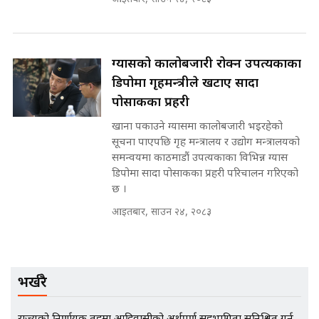
मन्त्रीले घुस डिल गरेको अडियो ! दुई झोला
ग्यासको कालोबजारी रोक्न उपत्यकाका
नोट मन्त्रीलाई घुस | SIDHAKURA |
SIDHAKURA INVESTIGATION |
डिपोमा गृहमन्त्रीले खटाए सादा
पोसाकका प्रहरी
खाना पकाउने ग्यासमा कालोबजारी भइरहेको
मृतकका परिवारप्रति मेडिकल काउन्सीलको
सूचना पाएपछि गृह मन्त्रालय र उद्योग मन्त्रालयको
बदनियत ! न्याय खोज्दै भौतारिदै सुवास
समन्वयमा काठमाडौं उपत्यकाका विभिन्न ग्यास
|| THE REPORTER ||
डिपोमा सादा पोसाकका प्रहरी परिचालन गरिएको
छ ।
आइतबार, साउन २४, २०८३
EXCLUSIVE - भिजिट भिसामा सेटिङको
गोप्य अडियो र म्यासेज, गृह मन्त्रालय
कनेक्सन ! || VISIT VISA SCAM
भर्खरै