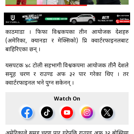
काठमाडौँ । फिफा विश्वकपका तीन आयोजक देशहरु
(अमेरिका, क्यानडा र मेक्सिको) प्रि क्वार्टरफाइनलबाट
बाहिरिएका छन् ।
यसपटक ४८ टोली सहभागी विश्वकपमा आयोजक तीनै देशले
समूह चरण र राउण्ड अफ ३२ पार गरेका थिए । तर
क्वार्टरफाइनल भने पुग्न सकेनन् ।
Watch On
अमेरिकाले समूह चरण पार गरेपछि राउण्ड अफ ३२ बोस्निया