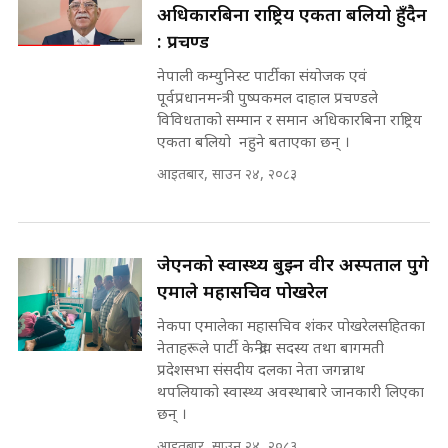
घुसको डिल गर्ने मन्त्रीकाे राजिनामा,
अधिकारबिना राष्ट्रिय एकता बलियो हुँदैन
SIDHAKURA ||
भूमिसुधार मन्त्रीलाई जोगाइदै ! ||
: प्रचण्ड
SIDHAKURA ||
नेपाली कम्युनिस्ट पार्टीका संयोजक एवं
सहकारी पीडितसँग मन्त्री प्रतिभा रावलले
पूर्वप्रधानमन्त्री पुष्पकमल दाहाल प्रचण्डले
भनिन्–साथ दिनुहोस्, दबाब होइन ||
विविधताको सम्मान र समान अधिकारबिना राष्ट्रिय
Sidhakura || Pratibha Rawal
७८ लाख घुस खाने मन्त्री ! जोगाउने
एकता बलियो नहुने बताएका छन् ।
प्रधानमन्त्री ? || SIDHAKURA ||
SIDHAKURA INVESTIGATION
आइतबार, साउन २४, २०८३
||
रसुवाकाे भाङ्गे झरना | Bhange
Waterfall of Rasuwa ||
SIDHAKURA ||
मन्त्री र पूर्व मन्त्रीको ७८ लाख घुस डिलको
जेएनको स्वास्थ्य बुझ्न वीर अस्पताल पुगे
अडियो | FULL AUDIO |
एमाले महासचिव पोखरेल
SIDHAKURA |
नेकपा एमालेका महासचिव शंकर पोखरेलसहितका
कहिले बन्ला चक्रपथ ? विस्तार कार्यमा
नेताहरूले पार्टी केन्द्रीय सदस्य तथा बागमती
किन भइरहेछ ढिलाइ ?The Ring Road
प्रदेशसभा संसदीय दलका नेता जगन्नाथ
Expansion Dilemma |
मन्त्री राजकुमारलाई घुस दिने विचौलीया
थपलियाको स्वास्थ्य अवस्थाबारे जानकारी लिएका
SIDHAKURA |
पूर्व मन्त्री रञ्जिता || SIDHAKURA
छन् ।
||
आइतबार, साउन २४, २०८३