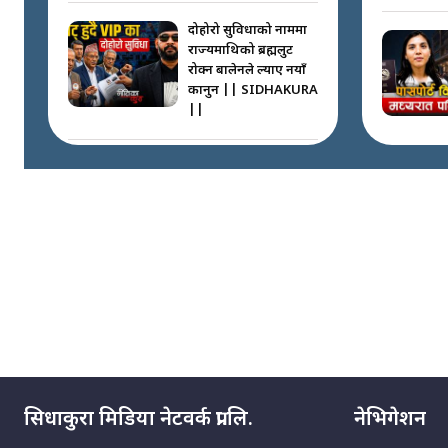
दोहोरो सुविधाको नाममा
राज्यमाथिको ब्रह्मलुट
रोक्न बालेनले ल्याए नयाँ
कानुन || SIDHAKURA
||
निम्सदाइसँगै अस्ताएका
रेकर्डहोल्डर आरोहीहरू |
Record-breaking
climbers who set
foot with Nimsdai |
गोली ठोकेर पक्राउ
गरिएको कर्मा ग्याङको
अपराध श्रृङ्खला ||
SIDHAKURA ||
सिधाकुरा मिडिया नेटवर्क प्रा.लि.
नेभिगेशन
नभाँडिएको सद्भाव :