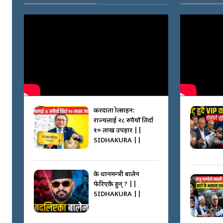
करदाता प्रोत्साहन:
राज्यलाई २८ रुपैयाँ तिर्दा
१० लाख उपहार ||
SIDHAKURA ||
के प्रधानमन्त्री बालेन
फेरिएकै हुन् ? ||
SIDHAKURA ||