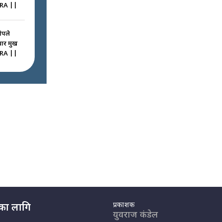
RA ||
ोपले
 प्रमुख
RA ||
ठघरामा
रू ! ||
igation
ted
 कमाउने
ै उठिबास
ide of
-
प्रकाशक
नका लागि
युवराज कंडेल