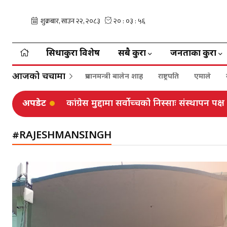
सिधाकुरा विशेष
सबै कुरा
जनताका कुरा
आजको चर्चामा
प्रधानमन्त्री बालेन शाह
राष्ट्रपति
एमाले
अपडेट
कांग्रेस मुद्दामा सर्वोच्चको निस्साः संस्थापन प
#RAJESHMANSINGH