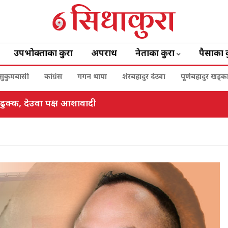
उपभोक्ताका कुरा
अपराध
नेताका कुरा
पैसाका 
सुकुमबासी
कांग्रेस
गगन थापा
शेरबहादुर देउवा
पूर्णबहादुर खड्क
क्ष ढुक्क, देउवा पक्ष आशावादी