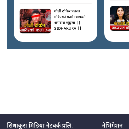
गोली ठोकेर पक्राउ
गरिएको कर्मा ग्याङको
अपराध श्रृङ्खला ||
SIDHAKURA ||
नभाँडिएको सद्भाव :
कप्तानगञ्जबाट
सल्किएको आगो
निभाउनेहरू ||
SIDHAKURA || THE
REPORTER ||
नेपालीलाई भरिया मात्र
देख्ने दृष्टिकोण बदलेका
‘निम्स दाई’ ||
SIDHAKURA ||
सिधाकुरा मिडिया नेटवर्क प्रा.लि.
नेभिगेशन