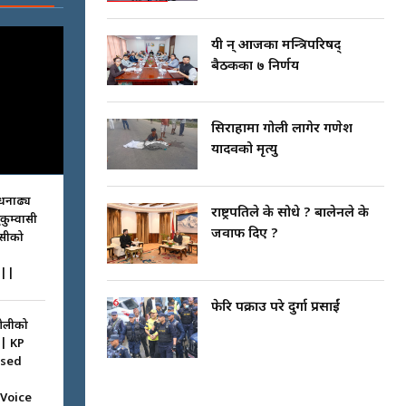
यी हुन् आजका मन्त्रिपरिषद्
बैठकका ७ निर्णय
सिराहामा गोली लागेर गणेश
यादवको मृत्यु
धनाढ्य
राष्ट्रपतिले के सोधे ? बालेनले के
ुकुम्वासी
जवाफ दिए ?
ासीको
||
फेरि पक्राउ परे दुर्गा प्रसाईं
ओलीको
|| KP
ssed
 Voice