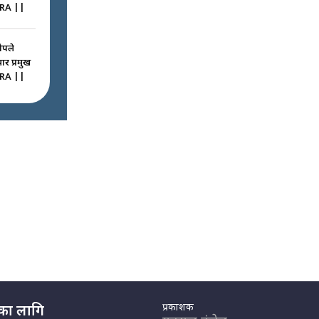
RA ||
ोपले
ार प्रमुख
RA ||
ठघरामा
रू ! ||
igation
ted
 कमाउने
ै उठिबास
ide of
-
प्रकाशक
नका लागि