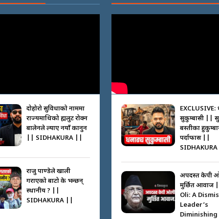
दोहोरो सुविधाको नाममा
EXCLUSIVE: 
राज्यमाथिको ब्रह्मलुट रोक्न
सुकुम्बासी || स
बालेनले ल्याए नयाँ कानुन
बस्तीका हुकुम्ब
|| SIDHAKURA ||
पर्दाफास ||
SIDHAKURA 
राजु पाण्डेले खाली
अपदस्त केपी 
गराएको बाटो के भन्छन्
मुर्छित आवाज 
स्थानीय ? ||
Oli: A Dismi
SIDHAKURA ||
Leader’s
Diminishing