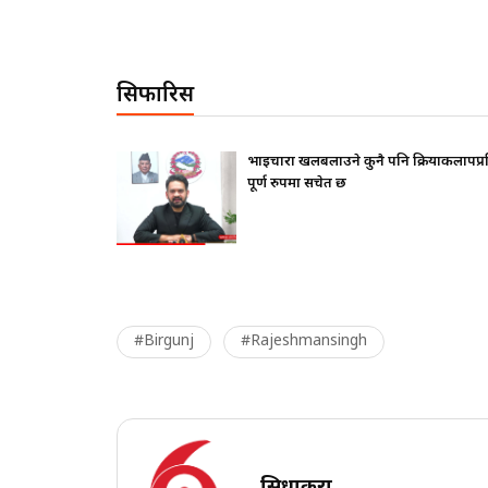
सिफारिस
फ दिए ?
भाइचारा खलबलाउने कुनै पनि क्रियाकलापप्
पूर्ण रुपमा सचेत छ
#Birgunj
#Rajeshmansingh
सिधाकुरा