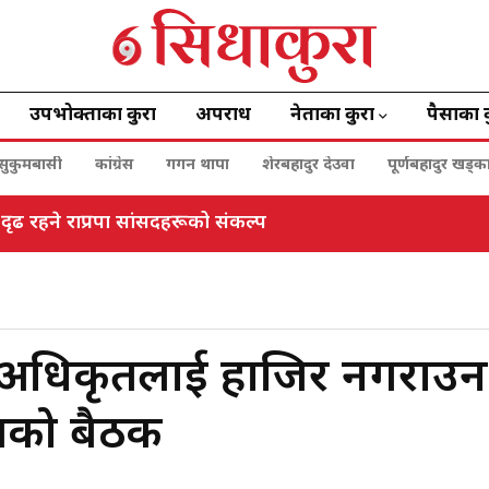
उपभोक्ताका कुरा
अपराध
नेताका कुरा
पैसाका 
सुकुमबासी
कांग्रेस
गगन थापा
शेरबहादुर देउवा
पूर्णबहादुर खड्क
 दृढ रहने राप्रपा सांसदहरूको संकल्प
ीय अधिकृतलाई हाजिर नगराउन
ितको बैठक