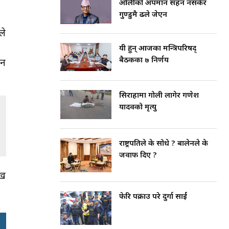
ओलीको अपमान सहन नसकेर
गुण्डुमै ढले जेएन
ले
यी हुन् आजका मन्त्रिपरिषद्
बैठकका ७ निर्णय
ान
सिराहामा गोली लागेर गणेश
यादवको मृत्यु
राष्ट्रपतिले के सोधे ? बालेनले के
जवाफ दिए ?
ुख
फेरि पक्राउ परे दुर्गा प्रसाईं