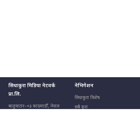
मन्त्रीले घुस डिल गरेको अडियो ! दुई झोला
नोट मन्त्रीलाई घुस | SIDHAKURA |
SIDHAKURA INVESTIGATION |
मृतकका परिवारप्रति मेडिकल काउन्सीलको
बदनियत ! न्याय खोज्दै भौतारिदै सुवास
|| THE REPORTER ||
सिधाकुरा मिडिया नेटवर्क
नेभिगेशन
प्रा.लि.
सिधाकुरा विशेष
EXCLUSIVE - भिजिट भिसामा सेटिङको
बालुवाटार–०३ काठमाडौँ, नेपाल
गोप्य अडियो र म्यासेज, गृह मन्त्रालय
सबै कुरा
कनेक्सन ! || VISIT VISA SCAM
जनताका कुरा
सम्पर्क: ९८५१३६२६६६,
९८०२३६२६६६
उपभोक्ताका कुरा
इमेल:
news@sidhakura.com
,
info@sidhakura.com
अपराध