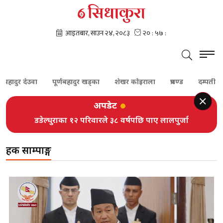
ादुर देउवा
पूर्णबहादुर खड्का
शेखर कोइराला
प्रचण्ड
दम्पती
अपडेट
डडेल्धुराका १२ परिवारले ३८ वर्षपछि पाए लालपुर्जा
हर्क साम्पाङ्ग