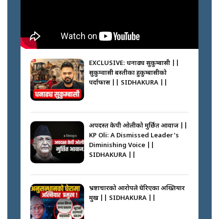
||
मन्त्री जन्माउने कारखाना ||
SIDHAKURA || THE REPORTER
||
कहाँ हरायो ग्यास ? || Where Did
the Gas Go? || SIDHAKURA ||
EXCLUSIVE: धनाढ्य सुकुम्बासी ||
सुकुम्वासी बस्तीका हुकुम्बासीको
फेरि स्वर्गनर्कको यात्रामा ओली–प्रचण्ड ||
पर्दाफास || SIDHAKURA ||
SIDHAKURA ||
पासपोर्ट पाउन फेरि सकस । के हो समस्या
? || SIDHAKURA ||
अपदस्त केपी ओलीको मुर्छित आवाज ||
KP Oli: A Dismissed Leader’s
कस्तो छ नागढुङ्गा सुरुङमार्ग ? ||
Diminishing Voice ||
SIDHAKURA ||
SIDHAKURA ||
घरबाट निस्किएर आफ्नै घरमा आगो
लगाउन जानेलाई रोकौँः रवि लामिछाने ||
SIDHAKURA ||
भ्रष्टाचारको आरोपले घेरिएका अख्तियार
प्रमुख || SIDHAKURA ||
प्रश्नपत्र लिक गर्ने सुलभ सर ? ||
SIDHAKURA ||