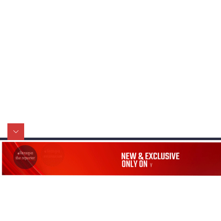
मन्त्रीले घुस डिल गरेको अडियो ! दुई झोला
नोट मन्त्रीलाई घुस | SIDHAKURA |
SIDHAKURA INVESTIGATION |
मृतकका परिवारप्रति मेडिकल काउन्सीलको
बदनियत ! न्याय खोज्दै भौतारिदै सुवास
|| THE REPORTER ||
EXCLUSIVE - भिजिट भिसामा सेटिङको
गोप्य अडियो र म्यासेज, गृह मन्त्रालय
सिधाकुरा मिडिया नेटवर्क
नेभिगेशन
कनेक्सन ! || VISIT VISA SCAM
प्रा.लि.
सिधाकुरा विशेष
बालुवाटार–०३ काठमाडौँ, नेपाल
सबै कुरा
जनताका कुरा
भिजिट भिसामा गृह मन्त्रालयकै सेटिङः१
सम्पर्क: ९८५१३६२६६६,
९८०२३६२६६६
अर्ब बढी घुस!|| SIDHAKURA ||
उपभोक्ताका कुरा
इमेल:
news@sidhakura.com
,