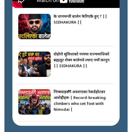
के प्रधानमन्त्री बालेन फेरिएकै हुन् ? ||
SIDHAKURA ||
दोहोरो सुविधाको नाममा राज्यमाथिको
ब्रह्मलुट रोक्न बालेनले ल्याए नयाँ कानुन
|| SIDHAKURA ||
निम्सदाइसँगै अस्ताएका रेकर्डहोल्डर
आरोहीहरू | Record-breaking
climbers who set foot with
Nimsdai |
गोली ठोकेर पक्राउ गरिएको कर्मा ग्याङको