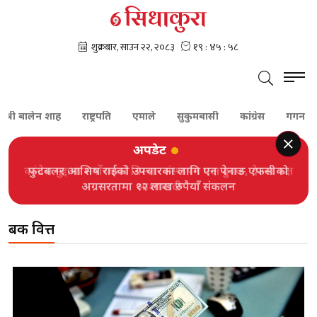
्त्री बालेन शाह
राष्ट्रपति
एमाले
सुकुमबासी
कांग्रेस
गगन थापा
अपडेट
फुटबलर आशिष राईको उपचारका लागि एन पेनाङ एफसीको
अग्रसरतामा १२ लाख रुपैयाँ संकलन
बैंक वित्त