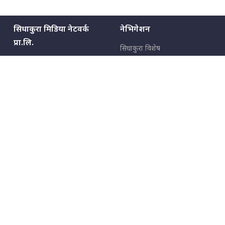
सिधाकुरा मिडिया नेटवर्क
नेभिगेशन
प्रा.लि.
सिधाकुरा विशेष
बालुवाटार–०३ काठमाडौँ, नेपाल
सबै कुरा
जनताका कुरा
सम्पर्क: ९८५१३६२६६६,
९८०२३६२६६६
उपभोक्ताका कुरा
इमेल:
news@sidhakura.com
,
info@sidhakura.com
अपराध
हाम्रो टीम
विज्ञापनका लागि
९८०२३६१६६६, ९८५१३३१६६६
marketing@sidhakura.com
प्रकाशक
सम्पादक
युवराज कंडेल
अक्षर काका