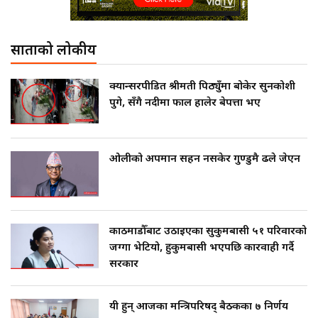
साताको लोकप्रीय
क्यान्सरपीडित श्रीमती पिठ्युँमा बोकेर सुनकोशी
पुगे, सँगै नदीमा फाल हालेर बेपत्ता भए
ओलीको अपमान सहन नसकेर गुण्डुमै ढले जेएन
काठमाडौँबाट उठाइएका सुकुमबासी ५१ परिवारको
जग्गा भेटियो, हुकुमबासी भएपछि कारवाही गर्दै
सरकार
यी हुन् आजका मन्त्रिपरिषद् बैठकका ७ निर्णय