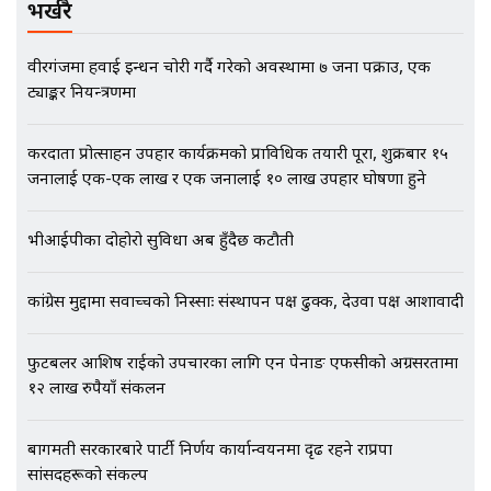
भर्खरै
वीरगंजमा हवाई इन्धन चोरी गर्दै गरेको अवस्थामा ७ जना पक्राउ, एक
ट्याङ्कर नियन्त्रणमा
एभरेष्ट अस्पताल फलोअपः CCTV फुटेज
गायब || Everest Hospital
Followup: CCTV Footage Lost |
करदाता प्रोत्साहन उपहार कार्यक्रमको प्राविधिक तयारी पूरा, शुक्रबार १५
SIDHAKURA |
जनालाई एक-एक लाख र एक जनालाई १० लाख उपहार घोषणा हुने
भीआईपीका दोहोरो सुविधा अब हुँदैछ कटौती
कांग्रेस मुद्दामा सर्वोच्चको निस्साः संस्थापन पक्ष ढुक्क, देउवा पक्ष आशावादी
फुटबलर आशिष राईको उपचारका लागि एन पेनाङ एफसीको अग्रसरतामा
१२ लाख रुपैयाँ संकलन
बागमती सरकारबारे पार्टी निर्णय कार्यान्वयनमा दृढ रहने राप्रपा
सांसदहरूको संकल्प