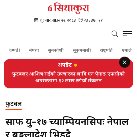
दम्पती
बेपत्ता
सुनकोशी
सुकुमबासी
राष्ट्रपति
एमाले
शेर
अपडेट
फुटबलर आशिष राईको उपचारका लागि एन पेनाङ एफसीको
अग्रसरतामा १२ लाख रुपैयाँ संकलन
फुटबल
साफ यु–१७ च्याम्पियनसिपः नेपाल
र बङ्गलादेश भिड्दै