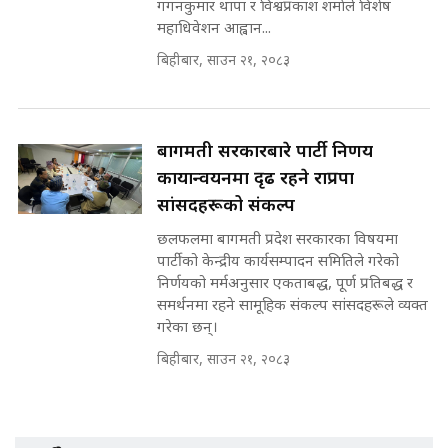
गगनकुमार थापा र विश्वप्रकाश शर्माले विशेष
महाधिवेशन आह्वान...
मन्त्रीले घुस डिल गरेको अडियो ! दुई झोला
नोट मन्त्रीलाई घुस | SIDHAKURA |
बिहीबार, साउन २१, २०८३
SIDHAKURA INVESTIGATION |
बागमती सरकारबारे पार्टी निर्णय
मृतकका परिवारप्रति मेडिकल काउन्सीलको
कार्यान्वयनमा दृढ रहने राप्रपा
बदनियत ! न्याय खोज्दै भौतारिदै सुवास
|| THE REPORTER ||
सांसदहरूको संकल्प
छलफलमा बागमती प्रदेश सरकारका विषयमा
पार्टीको केन्द्रीय कार्यसम्पादन समितिले गरेको
निर्णयको मर्मअनुसार एकताबद्ध, पूर्ण प्रतिबद्ध र
EXCLUSIVE - भिजिट भिसामा सेटिङको
समर्थनमा रहने सामूहिक संकल्प सांसदहरूले व्यक्त
गोप्य अडियो र म्यासेज, गृह मन्त्रालय
गरेका छन्।
कनेक्सन ! || VISIT VISA SCAM
बिहीबार, साउन २१, २०८३
भिजिट भिसामा गृह मन्त्रालयकै सेटिङः१
अर्ब बढी घुस!|| SIDHAKURA ||