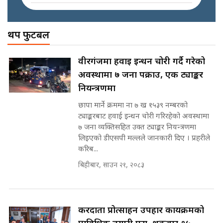
||
इनड्राइभ || SIDHAKURA ||
अख्तियारको कठघरामा घुस्याहा मन्त्रीहरू
! || CIAA Investigation over
थप फुटबल
नेपालमै पहिलो पटक गाँजा खेतिलाई
Corrupted Minister ||
वैधानिकता || Cannabis legalized
SIDHAKURA
in Nepal ! || SIDHAKURA ||
राष्ट्रिय सवालमा ९ दल एकजुट ||
वीरगंजमा हवाई इन्धन चोरी गर्दै गरेको
Prachanda, Rabi, Gagan Stand
अवस्थामा ७ जना पक्राउ, एक ट्याङ्कर
on the Same Page ||
पोप्पोको पासोः कमाउने लोभमा घरबार नै
SIDHAKURA ||
नियन्त्रणमा
उठिबास | The Dark Side of
'Poppo Live'-SIDHAKURA
छापा मार्ने क्रममा ना ७ ख १५३९ नम्बरको
INVESTIGATION
ट्याङ्करबाट हवाई इन्धन चोरी गरिरहेको अवस्थामा
सहकारी पीडितसँग मन्त्री प्रतिभा रावलले
७ जना व्यक्तिसहित उक्त ट्याङ्कर नियन्त्रणमा
भनिन्–साथ दिनुहोस्, दबाब होइन ||
लिइएको डीएसपी मल्लले जानकारी दिए । प्रहरीले
Sidhakura || Pratibha Rawal
मन्त्री आउने बित्तिकै सुरु भएको थियो
करिब...
घुसको डिल || Raj Kumar Gupta ||
SIDHAKURA ||
बिहीबार, साउन २१, २०८३
रसुवाकाे भाङ्गे झरना | Bhange
Waterfall of Rasuwa ||
SIDHAKURA ||
घुसको डिल गर्ने मन्त्रीकाे राजिनामा,
करदाता प्रोत्साहन उपहार कार्यक्रमको
भूमिसुधार मन्त्रीलाई जोगाइदै ! ||