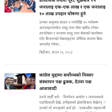
प्राविधिक तयारी पूरा, शुक्रबार १५
SIDHAKURA ||
जनालाई एक-एक लाख र एक जनालाई
कहिले बन्ला चक्रपथ ? विस्तार कार्यमा
१० लाख उपहार घोषणा हुने
किन भइरहेछ ढिलाइ ?The Ring Road
उनका अनुसार साउन १ गतेदेखि १५ गतेसम्म
Expansion Dilemma |
७८ लाख घुस खाने मन्त्री ! जोगाउने
SIDHAKURA |
अनलाइनमार्फत वस्तु तथा सेवा खरिद गरेका
प्रधानमन्त्री ? || SIDHAKURA ||
उपभोक्ता र नगदमा वस्तु तथा सेवाको कारोबार
SIDHAKURA INVESTIGATION
गरेर विभागको वेबसाइटमा भौतिक रूपमा बिल
||
अपलोड गरेका...
पटकपटक भावुक बने गृहमन्त्री सुदन
गुरुङ, भक्कानिए सांसदहरू ||
बिहीबार, साउन २१, २०८३
SIDHAKURA ||
मन्त्री र पूर्व मन्त्रीको ७८ लाख घुस डिलको
अडियो | FULL AUDIO |
SIDHAKURA |
कांग्रेस मुद्दामा सर्वोच्चको निस्साः
संस्थापन पक्ष ढुक्क, देउवा पक्ष
आशावादी
मन्त्री राजकुमारलाई घुस दिने विचौलीया
पूर्व मन्त्री रञ्जिता || SIDHAKURA
उनले त्यहीँ थपे– ‘निर्वाचन आयोग र न्यायालयले
||
पदाधिकारी देखे, उनीहरुको क्षेत्राधिकार देखेनन् ।’
उनको यो भनाइको अर्थ हो– ‘तत्कालीन महामन्त्री