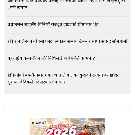
आगामी आर्थिक वर्षदेखि परराष्ट्र मन्त्रालयको आफ्नै भवन निर्माण सुरु हुन्छ
: मन्त्री खनाल
एभरेष्ट अस्पताल फलोअपः CCTV फुटेज
गायब || Everest Hospital
Followup: CCTV Footage Lost |
प्रधानमन्त्री शाहसँग चिनियाँ राजदूत झाङको शिष्टाचार भेट
SIDHAKURA |
रवि र बालेनका बीचमा फाटो ल्याउन सम्भव छैन– रास्वपा सांसद सोम शर्मा
बहुराष्ट्रिय कम्पनीका प्रतिनिधिलाई अर्थमन्त्रीले के भने ?
डिडिसीको बक्यौताबारे गगन थापाले बोलेका कुराको सत्यता बताइदिन
सुशान्त वैदिकले गरे सरकारसँग माग