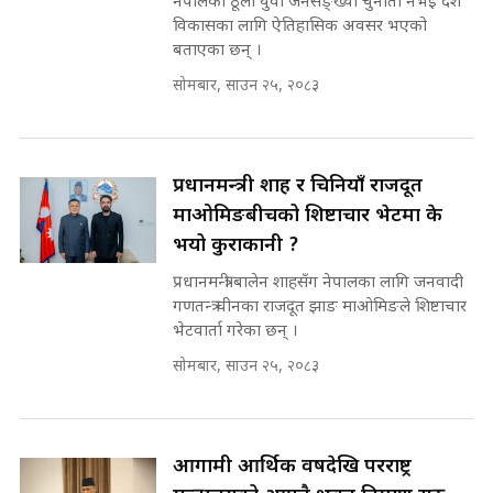
नेपालको ठूलो युवा जनसङ्ख्या चुनौती नभई देश
भनिन्–साथ दिनुहोस्, दबाब होइन ||
विकासका लागि ऐतिहासिक अवसर भएको
Sidhakura || Pratibha Rawal
७८ लाख घुस खाने मन्त्री ! जोगाउने
बताएका छन् ।
प्रधानमन्त्री ? || SIDHAKURA ||
SIDHAKURA INVESTIGATION
सोमबार, साउन २५, २०८३
||
रसुवाकाे भाङ्गे झरना | Bhange
Waterfall of Rasuwa ||
SIDHAKURA ||
मन्त्री र पूर्व मन्त्रीको ७८ लाख घुस डिलको
प्रधानमन्त्री शाह र चिनियाँ राजदूत
अडियो | FULL AUDIO |
माओमिङबीचको शिष्टाचार भेटमा के
SIDHAKURA |
भयो कुराकानी ?
प्रधानमन्त्री बालेन शाहसँग नेपालका लागि जनवादी
गणतन्त्र चीनका राजदूत झाङ माओमिङले शिष्टाचार
मन्त्री राजकुमारलाई घुस दिने विचौलीया
भेटवार्ता गरेका छन् ।
पूर्व मन्त्री रञ्जिता || SIDHAKURA
सोमबार, साउन २५, २०८३
||
मन्त्रीले घुस डिल गरेको अडियो ! दुई झोला
आगामी आर्थिक वर्षदेखि परराष्ट्र
नोट मन्त्रीलाई घुस | SIDHAKURA |