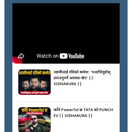
निम्सदाइसँगै अस्ताएका रेकर्डहोल्डर
आरोहीहरू | Record-breaking
climbers who set foot with
Nimsdai |
गोली ठोकेर पक्राउ गरिएको कर्मा ग्याङको
अपराध श्रृङ्खला || SIDHAKURA ||
उद्यमीलाई रविको सन्देश: 'नआत्तिनुहोस्,
डराउनुपर्ने अवस्था छैन’ ||
SIDHAKURA ||
नभाँडिएको सद्भाव : कप्तानगञ्जबाट
सल्किएको आगो निभाउनेहरू ||
SIDHAKURA || THE REPORTER
कति Powerful छ TATA को PUNCH
||
EV || SIDHAKURA ||