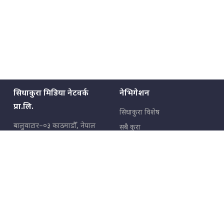
सिधाकुरा मिडिया नेटवर्क
नेभिगेशन
प्रा.लि.
सिधाकुरा विशेष
बालुवाटार–०३ काठमाडौँ, नेपाल
सबै कुरा
जनताका कुरा
सम्पर्क: ९८५१३६२६६६,
९८०२३६२६६६
उपभोक्ताका कुरा
इमेल:
news@sidhakura.com
,
info@sidhakura.com
अपराध
हाम्रो टीम
विज्ञापनका लागि