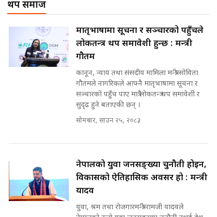
थप समाज
प्रश्नपत्र लिक गर्ने सुलभ सर ? ||
Corrupted Minister ||
SIDHAKURA ||
SIDHAKURA
अदालतको गुनासो अब सिधै सर्वोच्चमा
मातृभाषामा सूचना र सञ्चारको पहुँचले
|| Court Grievances Directly to
लोकतन्त्र थप समावेशी हुन्छ : मन्त्री
the Supreme Court ||
पोप्पोको पासोः कमाउने लोभमा घरबार नै
SIDHAKURA
गौतम
उठिबास | The Dark Side of
'Poppo Live'-SIDHAKURA
कानून, न्याय तथा संसदीय मामिला मन्त्री सोविता
INVESTIGATION
गौतमले नागरिकले आफ्नै मातृभाषामा सूचना र
मोबिलिटीमा महिलाको पहुँच विस्तार गर्दै
सञ्चारको पहुँच पाए मात्रै लोकतन्त्र थप समावेशी र
इनड्राइभ || SIDHAKURA ||
सुदृढ हुने बताएकी छन् ।
मन्त्री आउने बित्तिकै सुरु भएको थियो
सोमबार, साउन २५, २०८३
घुसको डिल || Raj Kumar Gupta ||
SIDHAKURA ||
राष्ट्रिय सवालमा ९ दल एकजुट ||
Prachanda, Rabi, Gagan Stand
नेपालको युवा जनसङ्ख्या चुनौती होइन,
on the Same Page ||
घुसको डिल गर्ने मन्त्रीकाे राजिनामा,
विकासको ऐतिहासिक अवसर हो : मन्त्री
SIDHAKURA ||
भूमिसुधार मन्त्रीलाई जोगाइदै ! ||
यादव
SIDHAKURA ||
युवा, श्रम तथा रोजगारमन्त्री रामजी यादवले
सहकारी पीडितसँग मन्त्री प्रतिभा रावलले