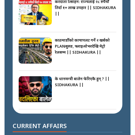
करदाता प्रोत्साहन: राज्यलाई २८ रुपैयाँ
तिर्दा १० लाख उपहार || SIDHAKURA
||
काठमाडौँको कायापलट गर्ने २ खर्बको
PLANसुरुङ, फ्लाइओभरदेखि मेट्रो
रेलसम्म || SIDHAKURA ||
के प्रधानमन्त्री बालेन फेरिएकै हुन् ? ||
SIDHAKURA ||
दोहोरो सुविधाको नाममा राज्यमाथिको
ब्रह्मलुट रोक्न बालेनले ल्याए नयाँ कानुन
CURRENT AFFAIRS
|| SIDHAKURA ||