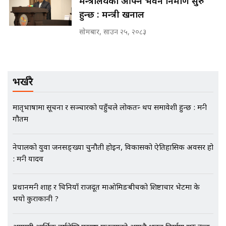
मन्त्रालयको आफ्नै भवन निर्माण सुरु
SIDHAKURA INVESTIGATION |
हुन्छ : मन्त्री खनाल
सोमबार, साउन २५, २०८३
मृतकका परिवारप्रति मेडिकल काउन्सीलको
बदनियत ! न्याय खोज्दै भौतारिदै सुवास
|| THE REPORTER ||
भर्खरै
मातृभाषामा सूचना र सञ्चारको पहुँचले लोकतन्त्र थप समावेशी हुन्छ : मन्त्री
EXCLUSIVE - भिजिट भिसामा सेटिङको
गौतम
गोप्य अडियो र म्यासेज, गृह मन्त्रालय
कनेक्सन ! || VISIT VISA SCAM
नेपालको युवा जनसङ्ख्या चुनौती होइन, विकासको ऐतिहासिक अवसर हो
: मन्त्री यादव
भिजिट भिसामा गृह मन्त्रालयकै सेटिङः१
प्रधानमन्त्री शाह र चिनियाँ राजदूत माओमिङबीचको शिष्टाचार भेटमा के
अर्ब बढी घुस!|| SIDHAKURA ||
भयो कुराकानी ?