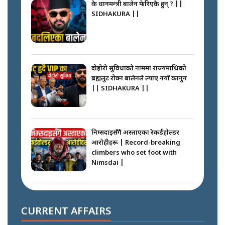
के प्रधानमन्त्री बालेन फेरिएकै हुन् ? ||
SIDHAKURA ||
दोहोरो सुविधाको नाममा राज्यमाथिको
ब्रह्मलुट रोक्न बालेनले ल्याए नयाँ कानुन
|| SIDHAKURA ||
निम्सदाइसँगै अस्ताएका रेकर्डहोल्डर
आरोहीहरू | Record-breaking
climbers who set foot with
Nimsdai |
गोली ठोकेर पक्राउ गरिएको कर्मा ग्याङको
अपराध श्रृङ्खला || SIDHAKURA ||
CURRENT AFFAIRS