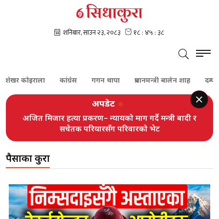
ेखर कोइराला
कांग्रेस
गगन थापा
प्रधानमन्त्री बालेन शाह
दम्पती
अपडेट
अजित मिजार हत्या प्रकरण– न्यायको माग गर्दै मन्त्री बादी र
सचेतक परियारसँग परिवारको भेट
पैसाका कुरा