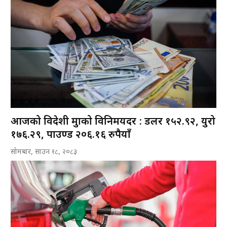
आजको विदेशी मुद्राको विनिमयदर : डलर १५२.९२, युरो
१७६.२९, पाउण्ड २०६.१६ रुपैयाँ
सोमबार, साउन १८, २०८३