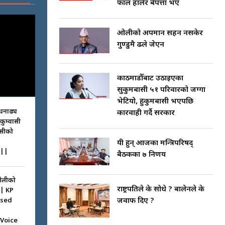
फाल हालेर बेपत्ता भए
ओलीको अपमान सहन नसकेर
गुण्डुमै ढले जेएन
काठमाडौँबाट उठाइएका
सुकुमबासी ५१ परिवारको जग्गा
भेटियो, हुकुमबासी भएपछि
धनाढ्य
कारवाही गर्दै सरकार
ुकुम्वासी
ासीको
यी हुन् आजका मन्त्रिपरिषद्
||
बैठकका ७ निर्णय
ओलीको
राष्ट्रपतिले के सोधे ? बालेनले के
|| KP
ssed
जवाफ दिए ?
 Voice