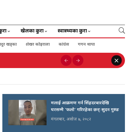
कुरा
खेलका कुरा
स्वास्थ्यका कुरा
हादुर खड्का
शेखर कोइराला
कांग्रेस
गगन थापा
मलाई आक्रमण गर्न सिंहदरबारदेखि
घरसम्मै 'फलो' गरिरहेका छन्ः सुदन गुरुङ
मंगलबार, असोज ७, २०८२