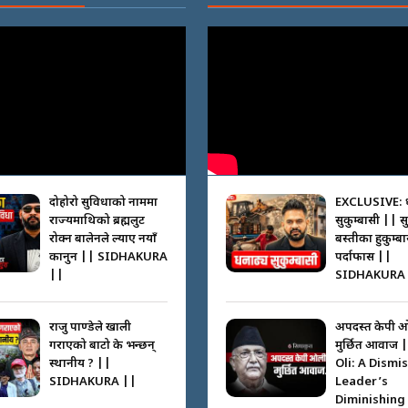
दोहोरो सुविधाको नाममा
EXCLUSIVE: 
राज्यमाथिको ब्रह्मलुट
सुकुम्बासी || स
रोक्न बालेनले ल्याए नयाँ
बस्तीका हुकुम्ब
कानुन || SIDHAKURA
पर्दाफास ||
||
SIDHAKURA 
राजु पाण्डेले खाली
अपदस्त केपी 
गराएको बाटो के भन्छन्
मुर्छित आवाज 
स्थानीय ? ||
Oli: A Dismi
SIDHAKURA ||
Leader’s
Diminishing