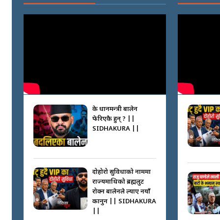
के प्रधानमन्त्री बालेन
फेरिएकै हुन् ? ||
SIDHAKURA ||
दोहोरो सुविधाको नाममा
राज्यमाथिको ब्रह्मलुट
रोक्न बालेनले ल्याए नयाँ
कानुन || SIDHAKURA
||