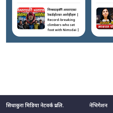
निम्सदाइसँगै अस्ताएका
रेकर्डहोल्डर आरोहीहरू |
Record-breaking
climbers who set
foot with Nimsdai |
गोली ठोकेर पक्राउ
गरिएको कर्मा ग्याङको
अपराध श्रृङ्खला ||
SIDHAKURA ||
नभाँडिएको सद्भाव :
कप्तानगञ्जबाट
सल्किएको आगो
निभाउनेहरू ||
SIDHAKURA || THE
REPORTER ||
सिधाकुरा मिडिया नेटवर्क प्रा.लि.
नेभिगेशन