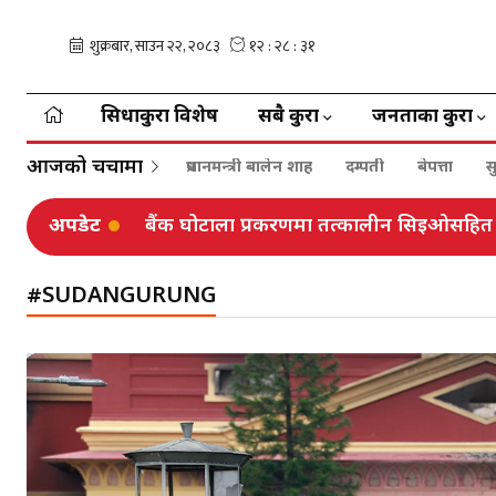
सिधाकुरा विशेष
सबै कुरा
जनताका कुरा
आजको चर्चामा
प्रधानमन्त्री बालेन शाह
दम्पती
बेपत्ता
स
अपडेट
बैंक घोटाला प्रकरणमा तत्कालीन सिइओसहित 
#SUDANGURUNG