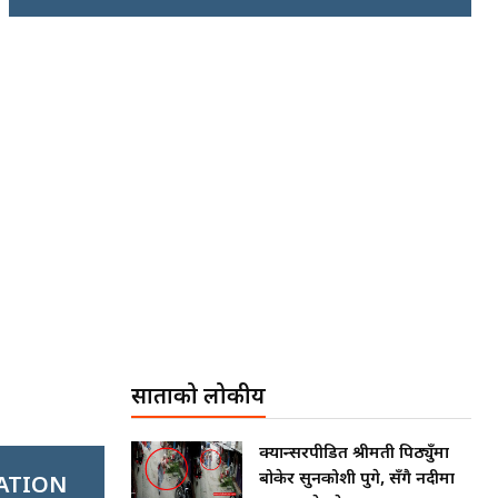
साताको लोकप्रीय
क्यान्सरपीडित श्रीमती पिठ्युँमा
बोकेर सुनकोशी पुगे, सँगै नदीमा
ATION