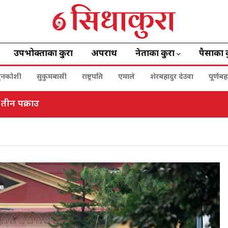
उपभोक्ताका कुरा
अपराध
नेताका कुरा
पैसाका 
ुनकोशी
सुकुमबासी
राष्ट्रपति
एमाले
शेरबहादुर देउवा
पूर्णब
तीन पक्राउ