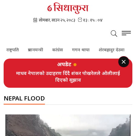
राष्ट्रपति
प्रधानमन्त्री
कांग्रेस
गगन थापा
शेरबहादुर देउवा
पूर्
अपडेट
माधव नेपालको उदाहरण दिँदै शंकर पोखरेलले ओलीलाई
दिएको सुझाव
NEPAL FLOOD