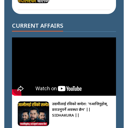
दोहोरो सुविधाको नाममा राज्यमाथिको
ब्रह्मलुट रोक्न बालेनले ल्याए नयाँ कानुन
CURRENT AFFAIRS
|| SIDHAKURA ||
निम्सदाइसँगै अस्ताएका रेकर्डहोल्डर
आरोहीहरू | Record-breaking
climbers who set foot with
Nimsdai |
गोली ठोकेर पक्राउ गरिएको कर्मा ग्याङको
अपराध श्रृङ्खला || SIDHAKURA ||
उद्यमीलाई रविको सन्देश: 'नआत्तिनुहोस्,
डराउनुपर्ने अवस्था छैन’ ||
SIDHAKURA ||
नभाँडिएको सद्भाव : कप्तानगञ्जबाट