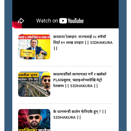
करदाता प्रोत्साहन: राज्यलाई २८ रुपैयाँ
तिर्दा १० लाख उपहार || SIDHAKURA
||
काठमाडौँको कायापलट गर्ने २ खर्बको
PLANसुरुङ, फ्लाइओभरदेखि मेट्रो
रेलसम्म || SIDHAKURA ||
के प्रधानमन्त्री बालेन फेरिएकै हुन् ? ||
SIDHAKURA ||