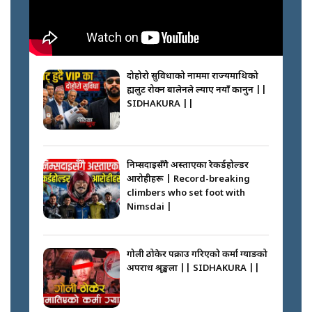
दोहोरो सुविधाको नाममा राज्यमाथिको
ब्रह्मलुट रोक्न बालेनले ल्याए नयाँ कानुन ||
SIDHAKURA ||
निम्सदाइसँगै अस्ताएका रेकर्डहोल्डर
आरोहीहरू | Record-breaking
climbers who set foot with
Nimsdai |
गोली ठोकेर पक्राउ गरिएको कर्मा ग्याङको
अपराध श्रृङ्खला || SIDHAKURA ||