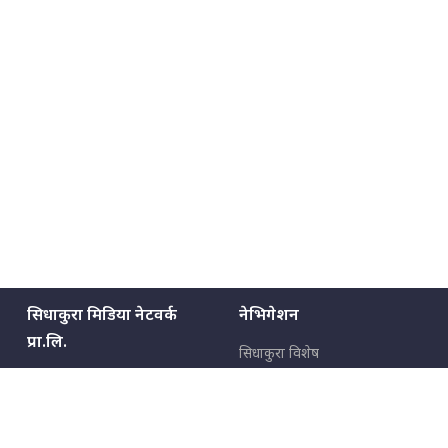
मन्त्रीले घुस डिल गरेको अडियो ! दुई झोला
नोट मन्त्रीलाई घुस | SIDHAKURA |
SIDHAKURA INVESTIGATION |
मृतकका परिवारप्रति मेडिकल
काउन्सीलको बदनियत ! न्याय खोज्दै
भौतारिदै सुवास || THE REPORTER
||
सिधाकुरा मिडिया नेटवर्क
नेभिगेशन
EXCLUSIVE - भिजिट भिसामा सेटिङको
प्रा.लि.
गोप्य अडियो र म्यासेज, गृह मन्त्रालय
सिधाकुरा विशेष
कनेक्सन ! || VISIT VISA SCAM
बालुवाटार–०३ काठमाडौँ, नेपाल
सबै कुरा
जनताका कुरा
सम्पर्क: ९८५१३६२६६६,
९८०२३६२६६६
उपभोक्ताका कुरा