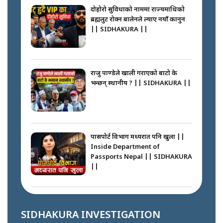
SIDHAKURA || THE REPORTER
दोहोरो सुविधाको नाममा राज्यमाथिको
||
ब्रह्मलुट रोक्न बालेनले ल्याए नयाँ कानुन
|| SIDHAKURA ||
नेपालीलाई भरिया मात्र देख्ने दृष्टिकोण
बदलेका ‘निम्स दाई’ || SIDHAKURA
||
राजु पाण्डेले खाली गराएको बाटो के
भन्छन् स्थानीय ? || SIDHAKURA ||
कप्तानगञ्जपछि मधेसमा के हुँदैछ ?
आगो निभाउने कि तेल थप्ने ? WHATS
HAPPENING IN MADHESH ? ||
पासपोर्ट विभाग मध्यरात पनि खुला ||
Inside Department of
Passports Nepal || SIDHAKURA
||
कप्तानगञ्ज घटनाको सुरुवात कसरी
भयो ? के के भयो ? || SUNSARI
CASE || SIDHAKURA || THE
कहाँ हरायो ग्यास ? || Where Did
REPORTER ||
the Gas Go? || SIDHAKURA ||
SIDHAKURA INVESTIGATION