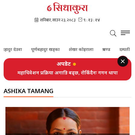
ादुर देउवा
पूर्णबहादुर खड्का
शेखर कोइराला
प्रचण्ड
दम्पती
ब
अपडेट
महाधिवेशन प्रक्रिया अगाडि बढ्छ, रोकिँदैनः गगन थापा
ASHIKA TAMANG