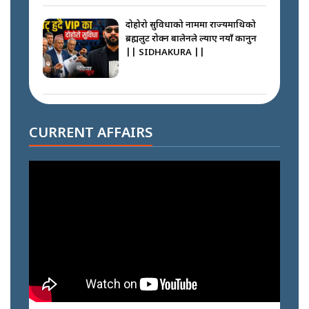
दोहोरो सुविधाको नाममा राज्यमाथिको
ब्रह्मलुट रोक्न बालेनले ल्याए नयाँ कानुन
|| SIDHAKURA ||
निम्सदाइसँगै अस्ताएका रेकर्डहोल्डर
आरोहीहरू | Record-breaking
CURRENT AFFAIRS
climbers who set foot with
Nimsdai |
गोली ठोकेर पक्राउ गरिएको कर्मा ग्याङको
अपराध श्रृङ्खला || SIDHAKURA ||
नभाँडिएको सद्भाव : कप्तानगञ्जबाट
सल्किएको आगो निभाउनेहरू ||