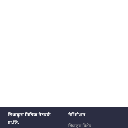
मन्त्री राजकुमारलाई घुस दिने विचौलीया
पूर्व मन्त्री रञ्जिता || SIDHAKURA
||
मन्त्रीले घुस डिल गरेको अडियो ! दुई झोला
नोट मन्त्रीलाई घुस | SIDHAKURA |
SIDHAKURA INVESTIGATION |
मृतकका परिवारप्रति मेडिकल काउन्सीलको
बदनियत ! न्याय खोज्दै भौतारिदै सुवास
|| THE REPORTER ||
सिधाकुरा मिडिया नेटवर्क
नेभिगेशन
प्रा.लि.
सिधाकुरा विशेष