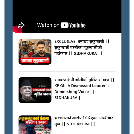
फेरि स्वर्गनर्कको यात्रामा ओली–प्रचण्ड ||
SIDHAKURA ||
घरबाट निस्किएर आफ्नै घरमा आगो
लगाउन जानेलाई रोकौँः रवि लामिछाने ||
SIDHAKURA ||
EXCLUSIVE: धनाढ्य सुकुम्बासी ||
सुकुम्वासी बस्तीका हुकुम्बासीको
कस्तो छ नागढुङ्गा सुरुङमार्ग ? ||
पर्दाफास || SIDHAKURA ||
SIDHAKURA ||
प्रधानमन्त्री बालेनले सम्बोधनमा के भने ?
|| PM BALEN ADDRESS ||
SIDHAKURA ||
अपदस्त केपी ओलीको मुर्छित आवाज ||
KP Oli: A Dismissed Leader’s
प्रश्नपत्र लिक गर्ने सुलभ सर ? ||
Diminishing Voice ||
SIDHAKURA ||
SIDHAKURA ||
अदालतको गुनासो अब सिधै सर्वोच्चमा
|| Court Grievances Directly to
the Supreme Court ||
भ्रष्टाचारको आरोपले घेरिएका अख्तियार
SIDHAKURA
प्रमुख || SIDHAKURA ||
साढे २ अर्बका स्वकीय ! सांसदलाई