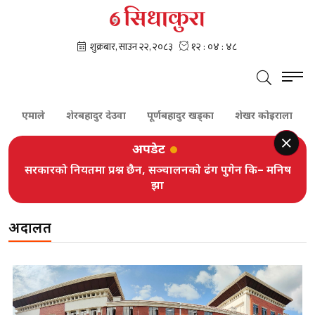
एमाले
शेरबहादुर देउवा
पूर्णबहादुर खड्का
शेखर कोइराला
कांग्
अपडेट
सरकारको नियतमा प्रश्न छैन, सञ्चालनको ढंग पुगेन कि– मनिष
झा
अदालत