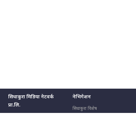
मन्त्रीले घुस डिल गरेको अडियो ! दुई झोला
नोट मन्त्रीलाई घुस | SIDHAKURA |
SIDHAKURA INVESTIGATION |
मृतकका परिवारप्रति मेडिकल काउन्सीलको
बदनियत ! न्याय खोज्दै भौतारिदै सुवास
|| THE REPORTER ||
सिधाकुरा मिडिया नेटवर्क
नेभिगेशन
EXCLUSIVE - भिजिट भिसामा सेटिङको
प्रा.लि.
गोप्य अडियो र म्यासेज, गृह मन्त्रालय
सिधाकुरा विशेष
कनेक्सन ! || VISIT VISA SCAM
बालुवाटार–०३ काठमाडौँ, नेपाल
सबै कुरा
जनताका कुरा
सम्पर्क: ९८५१३६२६६६,
९८०२३६२६६६