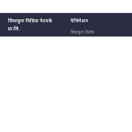
सिधाकुरा मिडिया नेटवर्क
नेभिगेशन
EXCLUSIVE - भिजिट भिसामा सेटिङको
प्रा.लि.
गोप्य अडियो र म्यासेज, गृह मन्त्रालय
सिधाकुरा विशेष
कनेक्सन ! || VISIT VISA SCAM
बालुवाटार–०३ काठमाडौँ, नेपाल
सबै कुरा
जनताका कुरा
सम्पर्क: ९८५१३६२६६६,
९८०२३६२६६६
उपभोक्ताका कुरा
इमेल:
news@sidhakura.com
,
भिजिट भिसामा गृह मन्त्रालयकै सेटिङः१
info@sidhakura.com
अपराध
अर्ब बढी घुस!|| SIDHAKURA ||
हाम्रो टीम
विज्ञापनका लागि
एभरेष्ट अस्पताल फलोअपः CCTV फुटेज
९८०२३६१६६६, ९८५१३३१६६६
गायब || Everest Hospital
marketing@sidhakura.com
Followup: CCTV Footage Lost |
SIDHAKURA |
प्रकाशक
सम्पादक
युवराज कंडेल
अक्षर काका