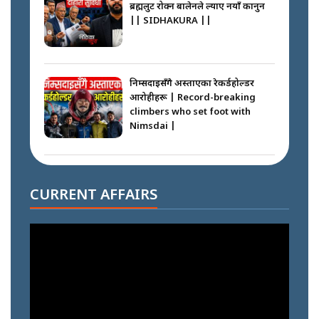
ब्रह्मलुट रोक्न बालेनले ल्याए नयाँ कानुन
|| SIDHAKURA ||
निम्सदाइसँगै अस्ताएका रेकर्डहोल्डर
आरोहीहरू | Record-breaking
climbers who set foot with
Nimsdai |
गोली ठोकेर पक्राउ गरिएको कर्मा ग्याङको
अपराध श्रृङ्खला || SIDHAKURA ||
CURRENT AFFAIRS
नभाँडिएको सद्भाव : कप्तानगञ्जबाट
सल्किएको आगो निभाउनेहरू ||
SIDHAKURA || THE REPORTER
||