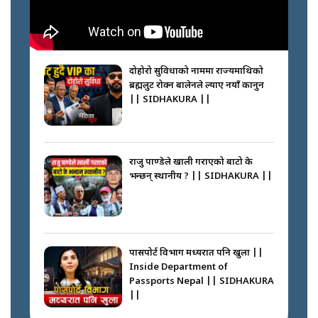
नेपालीलाई भरिया मात्र देख्ने दृष्टिकोण
बदलेका ‘निम्स दाई’ || SIDHAKURA
||
दोहोरो सुविधाको नाममा राज्यमाथिको
ब्रह्मलुट रोक्न बालेनले ल्याए नयाँ कानुन
|| SIDHAKURA ||
कप्तानगञ्जपछि मधेसमा के हुँदैछ ?
आगो निभाउने कि तेल थप्ने ? WHATS
HAPPENING IN MADHESH ? ||
राजु पाण्डेले खाली गराएको बाटो के
भन्छन् स्थानीय ? || SIDHAKURA ||
कप्तानगञ्ज घटनाको सुरुवात कसरी
भयो ? के के भयो ? || SUNSARI
CASE || SIDHAKURA || THE
पासपोर्ट विभाग मध्यरात पनि खुला ||
REPORTER ||
Inside Department of
Passports Nepal || SIDHAKURA
||
भीड नियन्त्रण गर्न बारम्बार किन चुक्दैछ