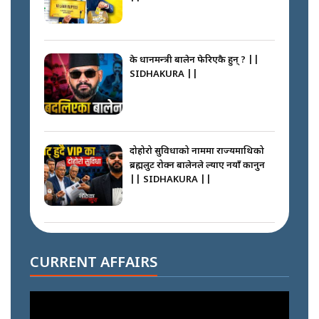
के प्रधानमन्त्री बालेन फेरिएकै हुन् ? ||
SIDHAKURA ||
दोहोरो सुविधाको नाममा राज्यमाथिको
ब्रह्मलुट रोक्न बालेनले ल्याए नयाँ कानुन
|| SIDHAKURA ||
निम्सदाइसँगै अस्ताएका रेकर्डहोल्डर
आरोहीहरू | Record-breaking
CURRENT AFFAIRS
climbers who set foot with
Nimsdai |