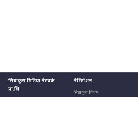
सिधाकुरा मिडिया नेटवर्क
नेभिगेशन
प्रा.लि.
सिधाकुरा विशेष
बालुवाटार–०३ काठमाडौँ, नेपाल
सबै कुरा
जनताका कुरा
सम्पर्क: ९८५१३६२६६६,
९८०२३६२६६६
उपभोक्ताका कुरा
इमेल:
news@sidhakura.com
,
info@sidhakura.com
अपराध