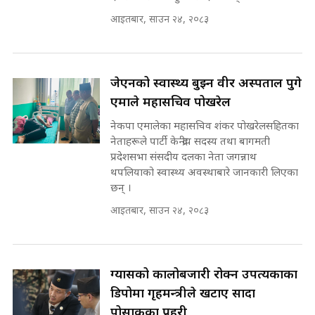
प्रधानमन्त्री ? || SIDHAKURA ||
SIDHAKURA INVESTIGATION
आइतबार, साउन २४, २०८३
||
रसुवाकाे भाङ्गे झरना | Bhange
Waterfall of Rasuwa ||
SIDHAKURA ||
मन्त्री र पूर्व मन्त्रीको ७८ लाख घुस डिलको
जेएनको स्वास्थ्य बुझ्न वीर अस्पताल पुगे
अडियो | FULL AUDIO |
एमाले महासचिव पोखरेल
SIDHAKURA |
नेकपा एमालेका महासचिव शंकर पोखरेलसहितका
कहिले बन्ला चक्रपथ ? विस्तार कार्यमा
नेताहरूले पार्टी केन्द्रीय सदस्य तथा बागमती
किन भइरहेछ ढिलाइ ?The Ring Road
प्रदेशसभा संसदीय दलका नेता जगन्नाथ
Expansion Dilemma |
मन्त्री राजकुमारलाई घुस दिने विचौलीया
थपलियाको स्वास्थ्य अवस्थाबारे जानकारी लिएका
SIDHAKURA |
पूर्व मन्त्री रञ्जिता || SIDHAKURA
छन् ।
||
आइतबार, साउन २४, २०८३
मन्त्रीले घुस डिल गरेको अडियो ! दुई झोला
ग्यासको कालोबजारी रोक्न उपत्यकाका
नोट मन्त्रीलाई घुस | SIDHAKURA |
SIDHAKURA INVESTIGATION |
डिपोमा गृहमन्त्रीले खटाए सादा
पोसाकका प्रहरी