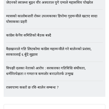
गायब || Everest Hospital
जेएनको स्वास्थ्य बुझ्न वीर अस्पताल पुगे एमाले महासचिव पोखरेल
Followup: CCTV Footage Lost |
SIDHAKURA |
ग्यासको कालोबजारी रोक्न उपत्यकाका डिपोमा गृहमन्त्रीले खटाए सादा
पोसाकका प्रहरी
कांग्रेस केन्द्रीय समितिको बैठक बस्दै
वैद्यखानाले गति लिएकोमा कांग्रेस महामन्त्रीले गरे बालेनको प्रशंसा,
सरकारलाई ६ बुँदे सुझाव
विपक्षी दलका नेताको आरोप : सरकारका गतिविधि संघीयता,
धर्मनिरपेक्षता र गणतन्त्र कमजोर बनाउनेतर्फ उन्मुख
रास्वपामा कस्तो छ रवि-बालेन सम्बन्ध ?