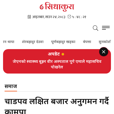
ापा
शेरबहादुर देउवा
पूर्णबहादुर खड्का
बेपत्ता
सुनकोशी
दम
अपडेट
जेएनको स्वास्थ्य बुझ्न वीर अस्पताल पुगे एमाले महासचिव
पोखरेल
समाज
चाडपर्व लक्षित बजार अनुगमन गर्दै
कामपा