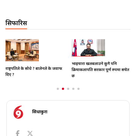
सिफारिस
भाइचारा खलबलाउने कुनै पनि
राष्ट्रपतिले के सोधे ? बालेनले के जवाफ
क्रियाकलापप्रति सरकार पूर्ण रुपमा सचेत
दिए ?
छ
सिधाकुरा