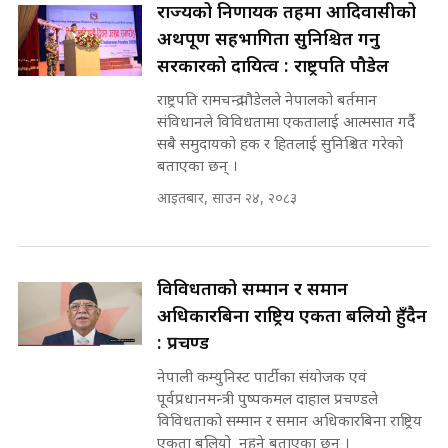
अदालतको गुनासो अब सिधै सर्वोच्चमा
राज्यको निर्णायक तहमा आदिवासीको
|| Court Grievances Directly to
अर्थपूर्ण सहभागिता सुनिश्चित गर्नु
the Supreme Court ||
पोप्पोको पासोः कमाउने लोभमा घरबार नै
SIDHAKURA
सरकारको दायित्व : राष्ट्रपति पौडेल
उठिबास | The Dark Side of
'Poppo Live'-SIDHAKURA
राष्ट्रपति रामचन्द्र पौडेलले नेपालको बर्तमान
INVESTIGATION
संविधानले विविधतामा एकतालाई आत्मसात गर्दै
मोबिलिटीमा महिलाको पहुँच विस्तार गर्दै
सबै समुदायको हक र हितलाई सुनिश्चित गरेको
इनड्राइभ || SIDHAKURA ||
बताएका छन् ।
मन्त्री आउने बित्तिकै सुरु भएको थियो
आइतबार, साउन २४, २०८३
घुसको डिल || Raj Kumar Gupta ||
SIDHAKURA ||
राष्ट्रिय सवालमा ९ दल एकजुट ||
Prachanda, Rabi, Gagan Stand
विविधताको सम्मान र समान
on the Same Page ||
घुसको डिल गर्ने मन्त्रीकाे राजिनामा,
अधिकारबिना राष्ट्रिय एकता बलियो हुँदैन
SIDHAKURA ||
भूमिसुधार मन्त्रीलाई जोगाइदै ! ||
: प्रचण्ड
SIDHAKURA ||
नेपाली कम्युनिस्ट पार्टीका संयोजक एवं
सहकारी पीडितसँग मन्त्री प्रतिभा रावलले
पूर्वप्रधानमन्त्री पुष्पकमल दाहाल प्रचण्डले
भनिन्–साथ दिनुहोस्, दबाब होइन ||
विविधताको सम्मान र समान अधिकारबिना राष्ट्रिय
Sidhakura || Pratibha Rawal
७८ लाख घुस खाने मन्त्री ! जोगाउने
एकता बलियो नहुने बताएका छन् ।