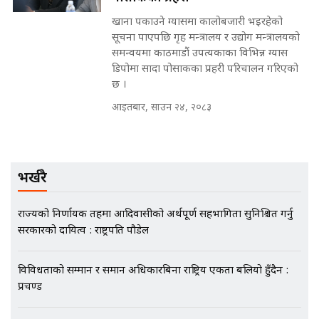
खाना पकाउने ग्यासमा कालोबजारी भइरहेको
मृतकका परिवारप्रति मेडिकल काउन्सीलको
सूचना पाएपछि गृह मन्त्रालय र उद्योग मन्त्रालयको
बदनियत ! न्याय खोज्दै भौतारिदै सुवास
समन्वयमा काठमाडौं उपत्यकाका विभिन्न ग्यास
|| THE REPORTER ||
डिपोमा सादा पोसाकका प्रहरी परिचालन गरिएको
छ ।
आइतबार, साउन २४, २०८३
EXCLUSIVE - भिजिट भिसामा सेटिङको
गोप्य अडियो र म्यासेज, गृह मन्त्रालय
कनेक्सन ! || VISIT VISA SCAM
भर्खरै
राज्यको निर्णायक तहमा आदिवासीको अर्थपूर्ण सहभागिता सुनिश्चित गर्नु
भिजिट भिसामा गृह मन्त्रालयकै सेटिङः१
सरकारको दायित्व : राष्ट्रपति पौडेल
अर्ब बढी घुस!|| SIDHAKURA ||
विविधताको सम्मान र समान अधिकारबिना राष्ट्रिय एकता बलियो हुँदैन :
प्रचण्ड
एभरेष्ट अस्पताल फलोअपः CCTV फुटेज