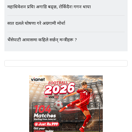
महाधिवेशन प्रक्रिया अगाडि बढ्छ, रोकिँदैनः गगन थापा
एभरेष्ट अस्पताल फलोअपः CCTV फुटेज
गायब || Everest Hospital
सात दलले घोषणा गरे अग्रगामी मोर्चा
Followup: CCTV Footage Lost |
SIDHAKURA |
भैंसेपाटी आवासमा कहिले सर्छन् मन्त्रीहरू ?