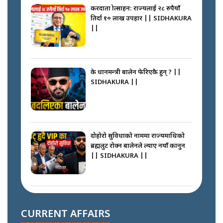
करदाता प्रोत्साहन: राज्यलाई २८ रुपैयाँ
तिर्दा १० लाख उपहार || SIDHAKURA
||
के प्रधानमन्त्री बालेन फेरिएकै हुन् ? ||
SIDHAKURA ||
दोहोरो सुविधाको नाममा राज्यमाथिको
ब्रह्मलुट रोक्न बालेनले ल्याए नयाँ कानुन
|| SIDHAKURA ||
निम्सदाइसँगै अस्ताएका रेकर्डहोल्डर
आरोहीहरू | Record-breaking
CURRENT AFFAIRS
climbers who set foot with