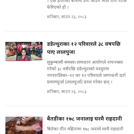
सहकारी पीडितसँग मन्त्री प्रतिभा रावलले
। एक हप्ताको बीचमा उनी आउने मिति तीन पटक
भनिन्–साथ दिनुहोस्, दबाब होइन ||
फेरिएको हो ।
Sidhakura || Pratibha Rawal
७८ लाख घुस खाने मन्त्री ! जोगाउने
शनिबार, साउन २३, २०८३
प्रधानमन्त्री ? || SIDHAKURA ||
SIDHAKURA INVESTIGATION
||
रसुवाकाे भाङ्गे झरना | Bhange
डडेल्धुराका १२ परिवारले ३८ वर्षपछि
Waterfall of Rasuwa ||
SIDHAKURA ||
पाए लालपुर्जा
मन्त्री र पूर्व मन्त्रीको ७८ लाख घुस डिलको
अडियो | FULL AUDIO |
सुकुम्बासी समस्या समाधान आयोगले नापनक्सा
SIDHAKURA |
गरेको ३८ वर्षपछि डडेल्धुराको परशुराम
नगरपालिका–१२ का १२ परिवारले जग्गाधनी दर्ता
कहिले बन्ला चक्रपथ ? विस्तार कार्यमा
प्रमाणपुर्जा (लालपुर्जा) प्राप्त गरेका छन् ।
किन भइरहेछ ढिलाइ ?The Ring Road
Expansion Dilemma |
मन्त्री राजकुमारलाई घुस दिने विचौलीया
शनिबार, साउन २३, २०८३
SIDHAKURA |
पूर्व मन्त्री रञ्जिता || SIDHAKURA
||
बैतडीका १७८ जनालाई घरमै राहदानी
बितेका तीन महिनामा १७८ जनाले घरमै राहदानी
मन्त्रीले घुस डिल गरेको अडियो ! दुई झोला