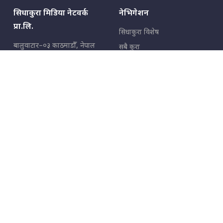
सिधाकुरा मिडिया नेटवर्क
नेभिगेशन
प्रा.लि.
सिधाकुरा विशेष
बालुवाटार–०३ काठमाडौँ, नेपाल
सबै कुरा
जनताका कुरा
सम्पर्क: ९८५१३६२६६६,
९८०२३६२६६६
उपभोक्ताका कुरा
इमेल:
news@sidhakura.com
,
info@sidhakura.com
अपराध
हाम्रो टीम
विज्ञापनका लागि
९८०२३६१६६६, ९८५१३३१६६६
marketing@sidhakura.com
प्रकाशक
सम्पादक
युवराज कंडेल
अक्षर काका