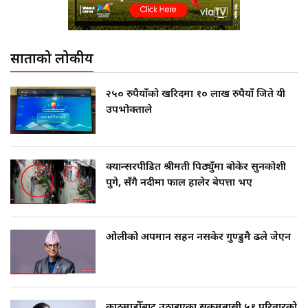
साताको लोकप्रीय
२५० रुपैयाँको खरिदमा १० लाख रुपैयाँ जिते यी
उपभोक्ताले
क्यान्सरपीडित श्रीमती पिठ्युँमा बोकेर सुनकोशी
पुगे, सँगै नदीमा फाल हालेर बेपत्ता भए
ओलीको अपमान सहन नसकेर गुण्डुमै ढले जेएन
काठमाडौँबाट उठाइएका सुकुमबासी ५१ परिवारको