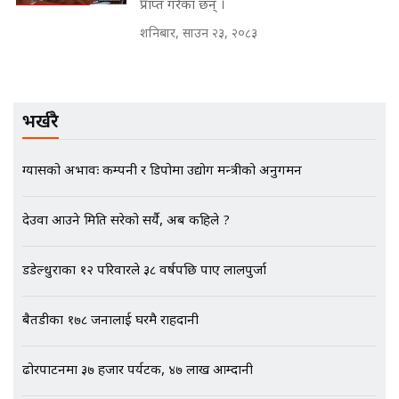
नोट मन्त्रीलाई घुस | SIDHAKURA |
प्राप्त गरेका छन् ।
SIDHAKURA INVESTIGATION |
शनिबार, साउन २३, २०८३
मृतकका परिवारप्रति मेडिकल काउन्सीलको
बदनियत ! न्याय खोज्दै भौतारिदै सुवास
भर्खरै
|| THE REPORTER ||
ग्यासको अभावः कम्पनी र डिपोमा उद्योग मन्त्रीको अनुगमन
EXCLUSIVE - भिजिट भिसामा सेटिङको
देउवा आउने मिति सरेको सर्यै, अब कहिले ?
गोप्य अडियो र म्यासेज, गृह मन्त्रालय
कनेक्सन ! || VISIT VISA SCAM
डडेल्धुराका १२ परिवारले ३८ वर्षपछि पाए लालपुर्जा
बैतडीका १७८ जनालाई घरमै राहदानी
भिजिट भिसामा गृह मन्त्रालयकै सेटिङः१
अर्ब बढी घुस!|| SIDHAKURA ||
ढोरपाटनमा ३७ हजार पर्यटक, ४७ लाख आम्दानी