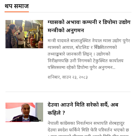
! || CIAA Investigation over
थप समाज
Corrupted Minister ||
SIDHAKURA
अदालतको गुनासो अब सिधै सर्वोच्चमा
ग्यासको अभावः कम्पनी र डिपोमा उद्योग
|| Court Grievances Directly to
मन्त्रीको अनुगमन
the Supreme Court ||
पोप्पोको पासोः कमाउने लोभमा घरबार नै
SIDHAKURA
उठिबास | The Dark Side of
मन्त्री यादवले बालाजुस्थित नेपाल ग्यास उद्योग पुगेर
'Poppo Live'-SIDHAKURA
ग्यासको आयात, बोटलिङ र बिक्री वितरणको
INVESTIGATION
तथ्याङ्कबारे जानकारी लिइन् । उद्योगको
मोबिलिटीमा महिलाको पहुँच विस्तार गर्दै
निरीक्षणपछि उनी निगमको टेकुस्थित कार्यालय
इनड्राइभ || SIDHAKURA ||
पसिरसरमा रहेको डिपोमा पुगेर अनुगमन...
मन्त्री आउने बित्तिकै सुरु भएको थियो
शनिबार, साउन २३, २०८३
घुसको डिल || Raj Kumar Gupta ||
SIDHAKURA ||
राष्ट्रिय सवालमा ९ दल एकजुट ||
Prachanda, Rabi, Gagan Stand
देउवा आउने मिति सरेको सर्यै, अब
on the Same Page ||
घुसको डिल गर्ने मन्त्रीकाे राजिनामा,
कहिले ?
SIDHAKURA ||
भूमिसुधार मन्त्रीलाई जोगाइदै ! ||
नेपाली कांग्रेसका निवर्तमान सभापति शेरबहादुर
SIDHAKURA ||
देउवा स्वदेश फर्किने मिति फेरि परिवर्तन भएको छ