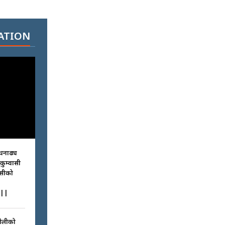
ATION
धनाढ्य
ुकुम्वासी
ासीको
||
ओलीको