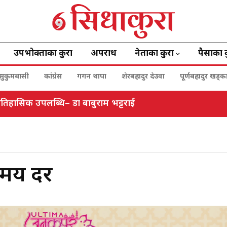
उपभोक्ताका कुरा
अपराध
नेताका कुरा
पैसाका 
सुकुमबासी
कांग्रेस
गगन थापा
शेरबहादुर देउवा
पूर्णबहादुर खड्क
 ऐतिहासिक उपलब्धि– डा बाबुराम भट्टराई
िमय दर