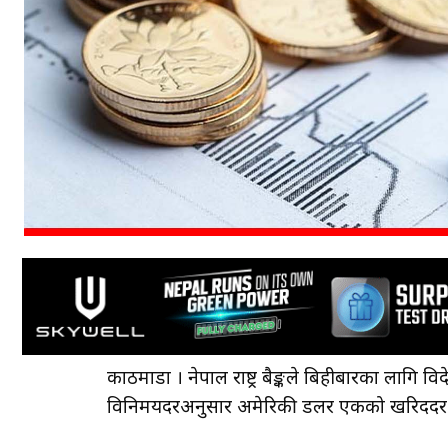
काठमाडौँ । नेपाल राष्ट्र बैङ्कले बिहीबारका लागि वि
विनिमयदरअनुसार अमेरिकी डलर एकको खरिददर १४४ 