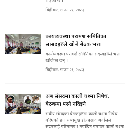
भएको छ ।
बिहीबार, साउन २१, २०८३
कहिले बन्ला चक्रपथ ? विस्तार कार्यमा
किन भइरहेछ ढिलाइ ?The Ring Road
Expansion Dilemma |
७८ लाख घुस खाने मन्त्री ! जोगाउने
SIDHAKURA |
प्रधानमन्त्री ? || SIDHAKURA ||
कार्यव्यवस्था परामर्श समितिका
SIDHAKURA INVESTIGATION
||
सांसदहरुले खोजे बैठक भत्ता
पटकपटक भावुक बने गृहमन्त्री सुदन
कार्यव्यवस्था परामर्श समितिका सदस्यहरुले भत्ता
गुरुङ, भक्कानिए सांसदहरू ||
SIDHAKURA ||
खोजेका छन् ।
मन्त्री र पूर्व मन्त्रीको ७८ लाख घुस डिलको
अडियो | FULL AUDIO |
बिहीबार, साउन २१, २०८३
SIDHAKURA |
अब संसदमा कालो चश्मा निषेध,
मन्त्री राजकुमारलाई घुस दिने विचौलीया
बैठकमा पस्नै नदिइने
पूर्व मन्त्री रञ्जिता || SIDHAKURA
||
संघीय संसदका बैठकहरुमा कालो चश्मा निषेध
गरिएको छ । सभामुख डोलप्रसाद अर्यालले
सदनलाई गरिमामय र मर्यादित बनाउन कालो चश्मा