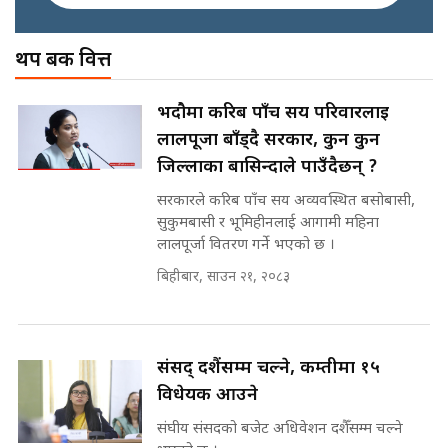
अख्तियारको कठघरामा घुस्याहा मन्त्रीहरू
! || CIAA Investigation over
थप बैंक वित्त
पछिल्लो परिस्थिति जलन अस्पतालमा
Corrupted Minister ||
छैन खाली बेड || SIDHAKURA ||
SIDHAKURA
राष्ट्रिय सवालमा ९ दल एकजुट ||
भदौमा करिब पाँच सय परिवारलाई
Prachanda, Rabi, Gagan Stand
लालपूर्जा बाँड्दै सरकार, कुन कुन
on the Same Page ||
पोप्पोको पासोः कमाउने लोभमा घरबार नै
SIDHAKURA ||
जिल्लाका बासिन्दाले पाउँदैछन् ?
उठिबास | The Dark Side of
'Poppo Live'-SIDHAKURA
सरकारले करिब पाँच सय अव्यवस्थित बसोबासी,
INVESTIGATION
सुकुमबासी र भूमिहीनलाई आगामी महिना
सहकारी पीडितसँग मन्त्री प्रतिभा रावलले
लालपूर्जा वितरण गर्ने भएको छ ।
भनिन्–साथ दिनुहोस्, दबाब होइन ||
Sidhakura || Pratibha Rawal
बिहीबार, साउन २१, २०८३
मन्त्री आउने बित्तिकै सुरु भएको थियो
घुसको डिल || Raj Kumar Gupta ||
SIDHAKURA ||
रसुवाकाे भाङ्गे झरना | Bhange
संसद् दशैंसम्म चल्ने, कम्तीमा १५
Waterfall of Rasuwa ||
विधेयक आउने
SIDHAKURA ||
घुसको डिल गर्ने मन्त्रीकाे राजिनामा,
भूमिसुधार मन्त्रीलाई जोगाइदै ! ||
संघीय संसदको बजेट अधिवेशन दशैँसम्म चल्ने
SIDHAKURA ||