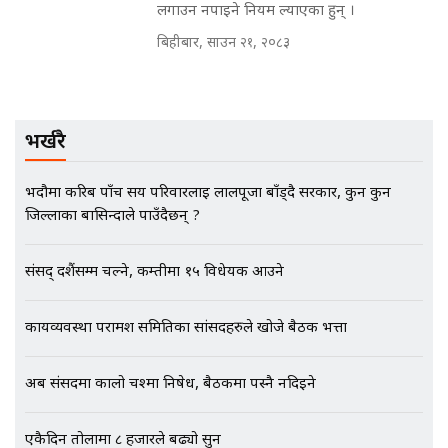
लगाउन नपाइने नियम ल्याएका हुन् ।
मन्त्रीले घुस डिल गरेको अडियो ! दुई झोला
बिहीबार, साउन २१, २०८३
नोट मन्त्रीलाई घुस | SIDHAKURA |
SIDHAKURA INVESTIGATION |
भर्खरै
मृतकका परिवारप्रति मेडिकल
काउन्सीलको बदनियत ! न्याय खोज्दै
भौतारिदै सुवास || THE REPORTER
भदौमा करिब पाँच सय परिवारलाई लालपूर्जा बाँड्दै सरकार, कुन कुन
||
जिल्लाका बासिन्दाले पाउँदैछन् ?
संसद् दशैंसम्म चल्ने, कम्तीमा १५ विधेयक आउने
EXCLUSIVE - भिजिट भिसामा सेटिङको
गोप्य अडियो र म्यासेज, गृह मन्त्रालय
कनेक्सन ! || VISIT VISA SCAM
कार्यव्यवस्था परामर्श समितिका सांसदहरुले खोजे बैठक भत्ता
अब संसदमा कालो चश्मा निषेध, बैठकमा पस्नै नदिइने
भिजिट भिसामा गृह मन्त्रालयकै सेटिङः१
अर्ब बढी घुस!|| SIDHAKURA ||
एकैदिन तोलामा ८ हजारले बढ्यो सुन