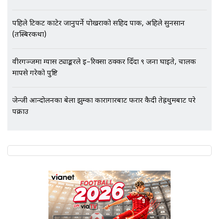
पहिले टिकट काटेर जानुपर्ने पोखराको सहिद पार्क, अहिले सुनसान
(तस्बिरकथा)
एभरेष्ट अस्पताल फलोअपः CCTV फुटेज
गायब || Everest Hospital
वीरगञ्जमा ग्यास ट्याङ्करले ई–रिक्सा ठक्कर दिँदा ९ जना घाइते, चालक
Followup: CCTV Footage Lost |
SIDHAKURA |
मापसे गरेको पुष्टि
जेन्जी आन्दोलनका बेला झुम्का कारागारबाट फरार कैदी तेह्रथुमबाट परे
पक्राउ