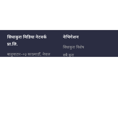
सिधाकुरा मिडिया नेटवर्क
नेभिगेशन
प्रा.लि.
सिधाकुरा विशेष
बालुवाटार–०३ काठमाडौँ, नेपाल
सबै कुरा
जनताका कुरा
सम्पर्क: ९८५१३६२६६६,
९८०२३६२६६६
उपभोक्ताका कुरा
इमेल:
news@sidhakura.com
,
info@sidhakura.com
अपराध
हाम्रो टीम
विज्ञापनका लागि
९८०२३६१६६६, ९८५१३३१६६६
marketing@sidhakura.com