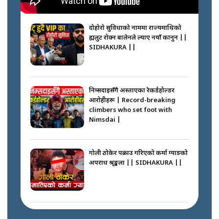
दोहोरो सुविधाको नाममा राज्यमाथिको
ब्रह्मलुट रोक्न बालेनले ल्याए नयाँ कानुन ||
SIDHAKURA ||
निम्सदाइसँगै अस्ताएका रेकर्डहोल्डर
आरोहीहरू | Record-breaking
climbers who set foot with
Nimsdai |
गोली ठोकेर पक्राउ गरिएको कर्मा ग्याङको
अपराध श्रृङ्खला || SIDHAKURA ||
नभाँडिएको सद्भाव : कप्तानगञ्जबाट