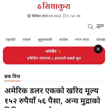
्ट्रपति
एमाले
सुकुमबासी
कांग्रेस
गगन थापा
शेरबहादुर देउवा
अपडेट
एकैदिन तोलामा ८ हजारले बढ्यो सुन
बैंक वित्त
अमेरिकी डलर एकको खरिद मूल्य
१५२ रुपैयाँ ५६ पैसा, अन्य मुद्राको