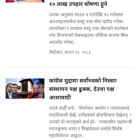
कहिले बन्ला चक्रपथ ? विस्तार कार्यमा
१० लाख उपहार घोषणा हुने
किन भइरहेछ ढिलाइ ?The Ring Road
उनका अनुसार साउन १ गतेदेखि १५ गतेसम्म
Expansion Dilemma |
७८ लाख घुस खाने मन्त्री ! जोगाउने
SIDHAKURA |
अनलाइनमार्फत वस्तु तथा सेवा खरिद गरेका
प्रधानमन्त्री ? || SIDHAKURA ||
उपभोक्ता र नगदमा वस्तु तथा सेवाको कारोबार
SIDHAKURA INVESTIGATION
गरेर विभागको वेबसाइटमा भौतिक रूपमा बिल
||
अपलोड गरेका...
पटकपटक भावुक बने गृहमन्त्री सुदन
गुरुङ, भक्कानिए सांसदहरू ||
बिहीबार, साउन २१, २०८३
SIDHAKURA ||
मन्त्री र पूर्व मन्त्रीको ७८ लाख घुस डिलको
अडियो | FULL AUDIO |
SIDHAKURA |
कांग्रेस मुद्दामा सर्वोच्चको निस्साः
संस्थापन पक्ष ढुक्क, देउवा पक्ष
आशावादी
मन्त्री राजकुमारलाई घुस दिने विचौलीया
पूर्व मन्त्री रञ्जिता || SIDHAKURA
उनले त्यहीँ थपे– ‘निर्वाचन आयोग र न्यायालयले
||
पदाधिकारी देखे, उनीहरुको क्षेत्राधिकार देखेनन् ।’
उनको यो भनाइको अर्थ हो– ‘तत्कालीन महामन्त्री
गगनकुमार थापा र विश्वप्रकाश शर्माले विशेष
महाधिवेशन आह्वान...
मन्त्रीले घुस डिल गरेको अडियो ! दुई झोला