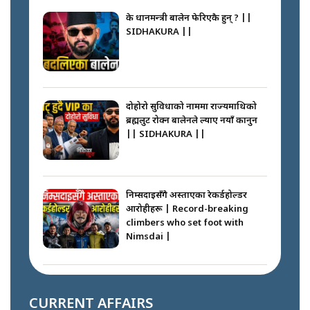
के प्रधानमन्त्री बालेन फेरिएकै हुन् ? ||
SIDHAKURA ||
दोहोरो सुविधाको नाममा राज्यमाथिको
ब्रह्मलुट रोक्न बालेनले ल्याए नयाँ कानुन
|| SIDHAKURA ||
निम्सदाइसँगै अस्ताएका रेकर्डहोल्डर
आरोहीहरू | Record-breaking
climbers who set foot with
Nimsdai |
गोली ठोकेर पक्राउ गरिएको कर्मा ग्याङको
अपराध श्रृङ्खला || SIDHAKURA ||
CURRENT AFFAIRS