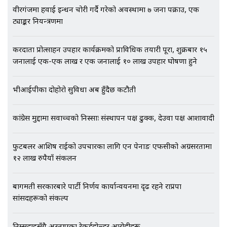
वीरगंजमा हवाई इन्धन चोरी गर्दै गरेको अवस्थामा ७ जना पक्राउ, एक
ट्याङ्कर नियन्त्रणमा
एभरेष्ट अस्पताल फलोअपः CCTV फुटेज
गायब || Everest Hospital
Followup: CCTV Footage Lost |
करदाता प्रोत्साहन उपहार कार्यक्रमको प्राविधिक तयारी पूरा, शुक्रबार १५
SIDHAKURA |
जनालाई एक-एक लाख र एक जनालाई १० लाख उपहार घोषणा हुने
भीआईपीका दोहोरो सुविधा अब हुँदैछ कटौती
कांग्रेस मुद्दामा सर्वोच्चको निस्साः संस्थापन पक्ष ढुक्क, देउवा पक्ष आशावादी
फुटबलर आशिष राईको उपचारका लागि एन पेनाङ एफसीको अग्रसरतामा
१२ लाख रुपैयाँ संकलन
बागमती सरकारबारे पार्टी निर्णय कार्यान्वयनमा दृढ रहने राप्रपा
सांसदहरूको संकल्प