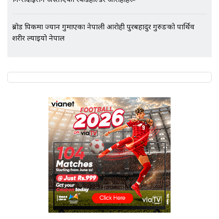
निम्सदाइसँगै अस्ताएका रेकर्डहोल्डर आरोहीहरू
ब्रोड पिकमा ज्यान गुमाएका नेपाली आरोही पुरबहादुर गुरुङको पार्थिव
शरीर ल्याइयो नेपाल