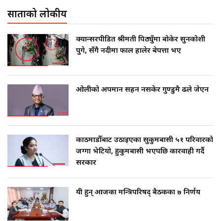
साताको लोकप्रीय
क्यान्सरपीडित श्रीमती पिठ्युँमा बोकेर सुनकोशी
पुगे, सँगै नदीमा फाल हालेर बेपत्ता भए
ओलीको अपमान सहन नसकेर गुण्डुमै ढले जेएन
काठमाडौँबाट उठाइएका सुकुमबासी ५१ परिवारको
जग्गा भेटियो, हुकुमबासी भएपछि कारवाही गर्दै
सरकार
यी हुन् आजका मन्त्रिपरिषद् बैठकका ७ निर्णय