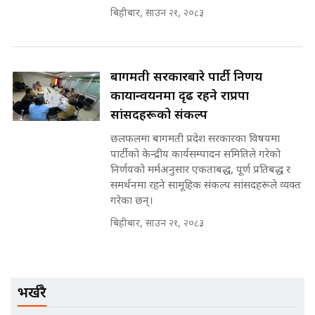
नोट मन्त्रीलाई घुस | SIDHAKURA |
बिहीबार, साउन २१, २०८३
SIDHAKURA INVESTIGATION |
बागमती सरकारबारे पार्टी निर्णय
मृतकका परिवारप्रति मेडिकल काउन्सीलको
कार्यान्वयनमा दृढ रहने राप्रपा
बदनियत ! न्याय खोज्दै भौतारिदै सुवास
|| THE REPORTER ||
सांसदहरूको संकल्प
छलफलमा बागमती प्रदेश सरकारका विषयमा
पार्टीको केन्द्रीय कार्यसम्पादन समितिले गरेको
निर्णयको मर्मअनुसार एकताबद्ध, पूर्ण प्रतिबद्ध र
EXCLUSIVE - भिजिट भिसामा सेटिङको
समर्थनमा रहने सामूहिक संकल्प सांसदहरूले व्यक्त
गोप्य अडियो र म्यासेज, गृह मन्त्रालय
गरेका छन्।
कनेक्सन ! || VISIT VISA SCAM
बिहीबार, साउन २१, २०८३
भिजिट भिसामा गृह मन्त्रालयकै सेटिङः१
अर्ब बढी घुस!|| SIDHAKURA ||
भर्खरै