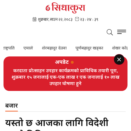
पति
एमाले
शेरबहादुर देउवा
पूर्णबहादुर खड्का
शेखर कोइराला
अपडेट
करदाता प्रोत्साहन उपहार कार्यक्रमको प्राविधिक तयारी पूरा,
शुक्रबार १५ जनालाई एक-एक लाख र एक जनालाई १० लाख
उपहार घोषणा हुने
बजार
यस्तो छ आजका लागि विदेशी