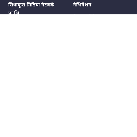
सिधाकुरा मिडिया नेटवर्क
नेभिगेशन
प्रा.लि.
सिधाकुरा विशेष
बालुवाटार–०३ काठमाडौँ, नेपाल
सबै कुरा
जनताका कुरा
सम्पर्क: ९८५१३६२६६६,
९८०२३६२६६६
उपभोक्ताका कुरा
इमेल:
news@sidhakura.com
,
info@sidhakura.com
अपराध
हाम्रो टीम
विज्ञापनका लागि
९८०२३६१६६६, ९८५१३३१६६६
marketing@sidhakura.com
प्रकाशक
सम्पादक
युवराज कंडेल
अक्षर काका
सूचना विभाग दर्ता नं.