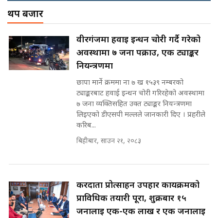
! || CIAA Investigation over
थप बजार
नेपालमै पहिलो पटक गाँजा खेतिलाई
Corrupted Minister ||
वैधानिकता || Cannabis legalized
SIDHAKURA
in Nepal ! || SIDHAKURA ||
राष्ट्रिय सवालमा ९ दल एकजुट ||
वीरगंजमा हवाई इन्धन चोरी गर्दै गरेको
Prachanda, Rabi, Gagan Stand
अवस्थामा ७ जना पक्राउ, एक ट्याङ्कर
on the Same Page ||
पोप्पोको पासोः कमाउने लोभमा घरबार नै
SIDHAKURA ||
नियन्त्रणमा
उठिबास | The Dark Side of
'Poppo Live'-SIDHAKURA
छापा मार्ने क्रममा ना ७ ख १५३९ नम्बरको
INVESTIGATION
ट्याङ्करबाट हवाई इन्धन चोरी गरिरहेको अवस्थामा
सहकारी पीडितसँग मन्त्री प्रतिभा रावलले
७ जना व्यक्तिसहित उक्त ट्याङ्कर नियन्त्रणमा
भनिन्–साथ दिनुहोस्, दबाब होइन ||
लिइएको डीएसपी मल्लले जानकारी दिए । प्रहरीले
Sidhakura || Pratibha Rawal
मन्त्री आउने बित्तिकै सुरु भएको थियो
करिब...
घुसको डिल || Raj Kumar Gupta ||
SIDHAKURA ||
बिहीबार, साउन २१, २०८३
रसुवाकाे भाङ्गे झरना | Bhange
Waterfall of Rasuwa ||
SIDHAKURA ||
घुसको डिल गर्ने मन्त्रीकाे राजिनामा,
करदाता प्रोत्साहन उपहार कार्यक्रमको
भूमिसुधार मन्त्रीलाई जोगाइदै ! ||
प्राविधिक तयारी पूरा, शुक्रबार १५
SIDHAKURA ||
जनालाई एक-एक लाख र एक जनालाई