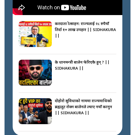
करदाता प्रोत्साहन: राज्यलाई २८ रुपैयाँ
तिर्दा १० लाख उपहार || SIDHAKURA
||
के प्रधानमन्त्री बालेन फेरिएकै हुन् ? ||
SIDHAKURA ||
दोहोरो सुविधाको नाममा राज्यमाथिको
ब्रह्मलुट रोक्न बालेनले ल्याए नयाँ कानुन
|| SIDHAKURA ||