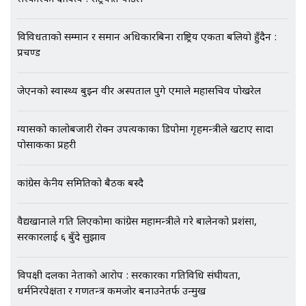
अर्ब बढी घुस!|| SIDHAKURA ||
विविधताको सम्मान र समान अधिकारबिना राष्ट्रिय एकता बलियो हुँदैन :
प्रचण्ड
एभरेष्ट अस्पताल फलोअपः CCTV फुटेज
गायब || Everest Hospital
जेएनको स्वास्थ्य बुझ्न वीर अस्पताल पुगे एमाले महासचिव पोखरेल
Followup: CCTV Footage Lost |
SIDHAKURA |
ग्यासको कालोबजारी रोक्न उपत्यकाका डिपोमा गृहमन्त्रीले खटाए सादा
पोसाकका प्रहरी
कांग्रेस केन्द्रीय समितिको बैठक बस्दै
वैद्यखानाले गति लिएकोमा कांग्रेस महामन्त्रीले गरे बालेनको प्रशंसा,
सरकारलाई ६ बुँदे सुझाव
विपक्षी दलका नेताको आरोप : सरकारका गतिविधि संघीयता,
धर्मनिरपेक्षता र गणतन्त्र कमजोर बनाउनेतर्फ उन्मुख