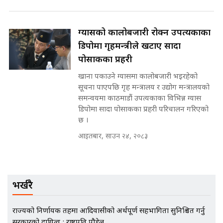
मन्त्रीले घुस डिल गरेको अडियो ! दुई झोला
ग्यासको कालोबजारी रोक्न उपत्यकाका
नोट मन्त्रीलाई घुस | SIDHAKURA |
SIDHAKURA INVESTIGATION |
डिपोमा गृहमन्त्रीले खटाए सादा
पोसाकका प्रहरी
खाना पकाउने ग्यासमा कालोबजारी भइरहेको
मृतकका परिवारप्रति मेडिकल काउन्सीलको
सूचना पाएपछि गृह मन्त्रालय र उद्योग मन्त्रालयको
बदनियत ! न्याय खोज्दै भौतारिदै सुवास
समन्वयमा काठमाडौं उपत्यकाका विभिन्न ग्यास
|| THE REPORTER ||
डिपोमा सादा पोसाकका प्रहरी परिचालन गरिएको
छ ।
आइतबार, साउन २४, २०८३
EXCLUSIVE - भिजिट भिसामा सेटिङको
गोप्य अडियो र म्यासेज, गृह मन्त्रालय
कनेक्सन ! || VISIT VISA SCAM
भर्खरै
राज्यको निर्णायक तहमा आदिवासीको अर्थपूर्ण सहभागिता सुनिश्चित गर्नु
भिजिट भिसामा गृह मन्त्रालयकै सेटिङः१
सरकारको दायित्व : राष्ट्रपति पौडेल