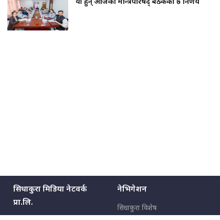
यी हुन् आजका मन्त्रिपरिषद् बैठकका ७ निर्णय
सिधाकुरा मिडिया नेटवर्क
नेभिगेशन
प्रा.लि.
सिधाकुरा विशेष