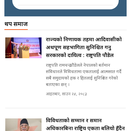
|| PM BALEN ADDRESS ||
SIDHAKURA ||
अख्तियारको कठघरामा घुस्याहा मन्त्रीहरू
! || CIAA Investigation over
थप समाज
Corrupted Minister ||
SIDHAKURA
अदालतको गुनासो अब सिधै सर्वोच्चमा
राज्यको निर्णायक तहमा आदिवासीको
|| Court Grievances Directly to
अर्थपूर्ण सहभागिता सुनिश्चित गर्नु
the Supreme Court ||
पोप्पोको पासोः कमाउने लोभमा घरबार नै
SIDHAKURA
सरकारको दायित्व : राष्ट्रपति पौडेल
उठिबास | The Dark Side of
'Poppo Live'-SIDHAKURA
राष्ट्रपति रामचन्द्र पौडेलले नेपालको बर्तमान
INVESTIGATION
संविधानले विविधतामा एकतालाई आत्मसात गर्दै
मोबिलिटीमा महिलाको पहुँच विस्तार गर्दै
सबै समुदायको हक र हितलाई सुनिश्चित गरेको
इनड्राइभ || SIDHAKURA ||
बताएका छन् ।
मन्त्री आउने बित्तिकै सुरु भएको थियो
आइतबार, साउन २४, २०८३
घुसको डिल || Raj Kumar Gupta ||
SIDHAKURA ||
राष्ट्रिय सवालमा ९ दल एकजुट ||
Prachanda, Rabi, Gagan Stand
विविधताको सम्मान र समान
on the Same Page ||
घुसको डिल गर्ने मन्त्रीकाे राजिनामा,
अधिकारबिना राष्ट्रिय एकता बलियो हुँदैन
SIDHAKURA ||