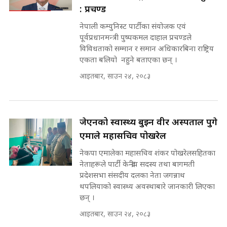
भूमिसुधार मन्त्रीलाई जोगाइदै ! ||
: प्रचण्ड
SIDHAKURA ||
नेपाली कम्युनिस्ट पार्टीका संयोजक एवं
सहकारी पीडितसँग मन्त्री प्रतिभा रावलले
पूर्वप्रधानमन्त्री पुष्पकमल दाहाल प्रचण्डले
भनिन्–साथ दिनुहोस्, दबाब होइन ||
विविधताको सम्मान र समान अधिकारबिना राष्ट्रिय
Sidhakura || Pratibha Rawal
७८ लाख घुस खाने मन्त्री ! जोगाउने
एकता बलियो नहुने बताएका छन् ।
प्रधानमन्त्री ? || SIDHAKURA ||
SIDHAKURA INVESTIGATION
आइतबार, साउन २४, २०८३
||
रसुवाकाे भाङ्गे झरना | Bhange
Waterfall of Rasuwa ||
SIDHAKURA ||
मन्त्री र पूर्व मन्त्रीको ७८ लाख घुस डिलको
जेएनको स्वास्थ्य बुझ्न वीर अस्पताल पुगे
अडियो | FULL AUDIO |
एमाले महासचिव पोखरेल
SIDHAKURA |
नेकपा एमालेका महासचिव शंकर पोखरेलसहितका
कहिले बन्ला चक्रपथ ? विस्तार कार्यमा
नेताहरूले पार्टी केन्द्रीय सदस्य तथा बागमती
किन भइरहेछ ढिलाइ ?The Ring Road
प्रदेशसभा संसदीय दलका नेता जगन्नाथ
Expansion Dilemma |
मन्त्री राजकुमारलाई घुस दिने विचौलीया
थपलियाको स्वास्थ्य अवस्थाबारे जानकारी लिएका
SIDHAKURA |
पूर्व मन्त्री रञ्जिता || SIDHAKURA
छन् ।
||
आइतबार, साउन २४, २०८३