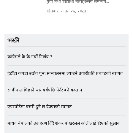
नोट मन्त्रीलाई घुस | SIDHAKURA |
युवा तथा विद्यार्थी नेताहरुसँग समन्वय...
SIDHAKURA INVESTIGATION |
सोमबार, साउन २५, २०८३
मृतकका परिवारप्रति मेडिकल काउन्सीलको
बदनियत ! न्याय खोज्दै भौतारिदै सुवास
भर्खरै
|| THE REPORTER ||
कांग्रेसले के के गर्यो निर्णय ?
EXCLUSIVE - भिजिट भिसामा सेटिङको
हेटौँडा कपडा उद्योग पुनः सञ्चालनमा ल्याउने तयारीप्रति प्रचण्डको स्वागत
गोप्य अडियो र म्यासेज, गृह मन्त्रालय
कनेक्सन ! || VISIT VISA SCAM
सन्दीप लामिछाने चार वर्षपछि फेरि बने कप्तान
एयरपोर्टमा यसरी हुने छ देउवाको स्वागत
भिजिट भिसामा गृह मन्त्रालयकै सेटिङः१
अर्ब बढी घुस!|| SIDHAKURA ||
माधव नेपालको उदाहरण दिँदै शंकर पोखरेलले ओलीलाई दिएको सुझाव