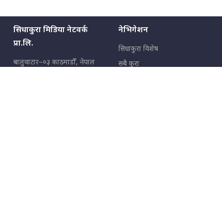
सिधाकुरा मिडिया नेटवर्क
नेभिगेशन
प्रा.लि.
सिधाकुरा विशेष
बालुवाटार–०३ काठमाडौँ, नेपाल
सबै कुरा
जनताका कुरा
सम्पर्क: ९८५१३६२६६६,
९८०२३६२६६६
उपभोक्ताका कुरा
इमेल:
news@sidhakura.com
,
info@sidhakura.com
अपराध
हाम्रो टीम
विज्ञापनका लागि
९८०२३६१६६६, ९८५१३३१६६६
marketing@sidhakura.com
प्रकाशक
सम्पादक
युवराज कंडेल
अक्षर काका