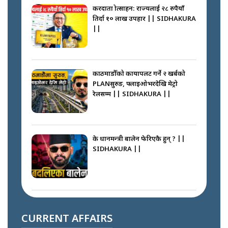
करदाता प्रोत्साहन: राज्यलाई २८ रुपैयाँ
तिर्दा १० लाख उपहार || SIDHAKURA
||
काठमाडौँको कायापलट गर्ने २ खर्बको
PLANसुरुङ, फ्लाइओभरदेखि मेट्रो
रेलसम्म || SIDHAKURA ||
के प्रधानमन्त्री बालेन फेरिएकै हुन् ? ||
SIDHAKURA ||
दोहोरो सुविधाको नाममा राज्यमाथिको
ब्रह्मलुट रोक्न बालेनले ल्याए नयाँ कानुन
CURRENT AFFAIRS
|| SIDHAKURA ||