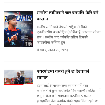
सहकारी पीडितसँग मन्त्री प्रतिभा रावलले
भनिन्–साथ दिनुहोस्, दबाब होइन ||
Sidhakura || Pratibha Rawal
७८ लाख घुस खाने मन्त्री ! जोगाउने
सन्दीप लामिछाने चार वर्षपछि फेरि बने
प्रधानमन्त्री ? || SIDHAKURA ||
कप्तान
SIDHAKURA INVESTIGATION
||
सन्दीप लामिछाने नेपाली राष्ट्रिय टोलीको
रसुवाकाे भाङ्गे झरना | Bhange
एकदिवसीय अन्तर्राष्ट्रिय (ओडीआई) कप्तान बनेका
Waterfall of Rasuwa ||
छन् । सन्दीप चार वर्षपछि राष्ट्रिय टिमको
SIDHAKURA ||
मन्त्री र पूर्व मन्त्रीको ७८ लाख घुस डिलको
कप्तानीमा फर्केका हुन् ।
अडियो | FULL AUDIO |
सोमबार, साउन २५, २०८३
SIDHAKURA |
एयरपोर्टमा यसरी हुने छ देउवाको
मन्त्री राजकुमारलाई घुस दिने विचौलीया
पूर्व मन्त्री रञ्जिता || SIDHAKURA
स्वागत
||
देउवालाई विमानस्थलमा स्वागत गर्ने नेता
कार्यकर्ताले धुम्बाराहीस्थित निवाससम्मै स्कर्टिङ गर्ने
छन् । ‘देउवाको स्वागतमा कम्तीमा ५ हजार
हाराहारीमा नेता कार्यकर्ताको सहभागिता रहने छ’
मन्त्रीले घुस डिल गरेको अडियो ! दुई झोला