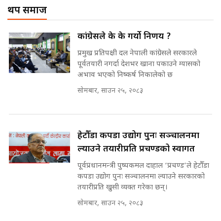
! || CIAA Investigation over
थप समाज
प्रश्नपत्र लिक गर्ने सुलभ सर ? ||
Corrupted Minister ||
SIDHAKURA ||
SIDHAKURA
अदालतको गुनासो अब सिधै सर्वोच्चमा
कांग्रेसले के के गर्यो निर्णय ?
|| Court Grievances Directly to
the Supreme Court ||
प्रमुख प्रतिपक्षी दल नेपाली कांग्रेसले सरकारले
पोप्पोको पासोः कमाउने लोभमा घरबार नै
SIDHAKURA
पूर्वतयारी नगर्दा देशभर खाना पकाउने ग्यासको
उठिबास | The Dark Side of
अभाव भएको निष्कर्ष निकालेको छ
'Poppo Live'-SIDHAKURA
INVESTIGATION
सोमबार, साउन २५, २०८३
मोबिलिटीमा महिलाको पहुँच विस्तार गर्दै
इनड्राइभ || SIDHAKURA ||
मन्त्री आउने बित्तिकै सुरु भएको थियो
घुसको डिल || Raj Kumar Gupta ||
हेटौँडा कपडा उद्योग पुनः सञ्चालनमा
SIDHAKURA ||
ल्याउने तयारीप्रति प्रचण्डको स्वागत
राष्ट्रिय सवालमा ९ दल एकजुट ||
पूर्वप्रधानमन्त्री पुष्पकमल दाहाल ‘प्रचण्ड’ले हेटौँडा
Prachanda, Rabi, Gagan Stand
कपडा उद्योग पुनः सञ्चालनमा ल्याउने सरकारको
on the Same Page ||
घुसको डिल गर्ने मन्त्रीकाे राजिनामा,
तयारीप्रति खुसी व्यक्त गरेका छन्।
SIDHAKURA ||
भूमिसुधार मन्त्रीलाई जोगाइदै ! ||
SIDHAKURA ||
सोमबार, साउन २५, २०८३