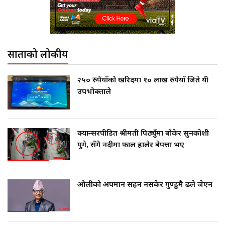
साताको लोकप्रीय
२५० रुपैयाँको खरिदमा १० लाख रुपैयाँ जिते यी
उपभोक्ताले
क्यान्सरपीडित श्रीमती पिठ्युँमा बोकेर सुनकोशी
पुगे, सँगै नदीमा फाल हालेर बेपत्ता भए
ओलीको अपमान सहन नसकेर गुण्डुमै ढले जेएन