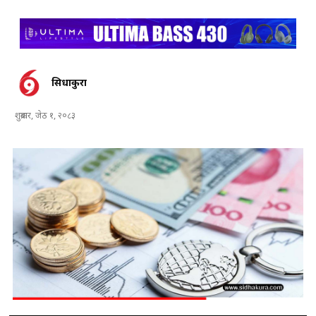
सिधाकुरा
शुक्रबार, जेठ १, २०८३