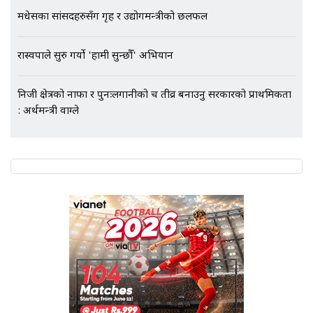
मधेसका सांसदहरुसँग गृह र उद्योगमन्त्रीको छलफल
एभरेष्ट अस्पताल फलोअपः CCTV फुटेज
गायब || Everest Hospital
रास्वपाले सुरु गर्यो 'हामी सुन्छौँ' अभियान
Followup: CCTV Footage Lost |
SIDHAKURA |
निजी क्षेत्रको नाफा र पुनःलगानीको चक्र तीव्र बनाउनु सरकारको प्राथमिकता
: अर्थमन्त्री वाग्ले