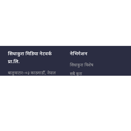
सिधाकुरा मिडिया नेटवर्क
नेभिगेशन
प्रा.लि.
सिधाकुरा विशेष
बालुवाटार–०३ काठमाडौँ, नेपाल
सबै कुरा
जनताका कुरा
सम्पर्क: ९८५१३६२६६६,
९८०२३६२६६६
उपभोक्ताका कुरा
इमेल:
news@sidhakura.com
,
info@sidhakura.com
अपराध
हाम्रो टीम
विज्ञापनका लागि