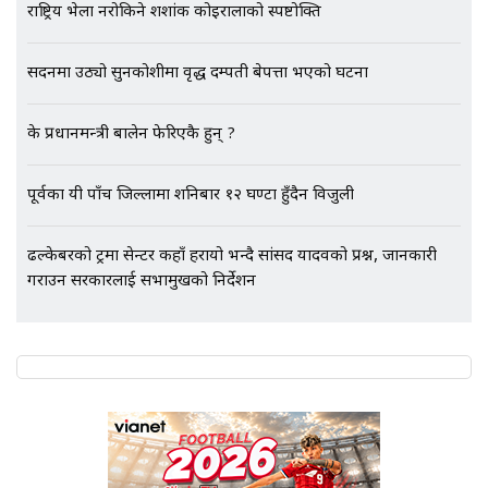
राष्ट्रिय भेला नरोकिने शशांक कोइरालाको स्पष्टोक्ति
सदनमा उठ्यो सुनकोशीमा वृद्ध दम्पती बेपत्ता भएको घटना
एभरेष्ट अस्पताल फलोअपः CCTV फुटेज
गायब || Everest Hospital
के प्रधानमन्त्री बालेन फेरिएकै हुन् ?
Followup: CCTV Footage Lost |
SIDHAKURA |
पूर्वका यी पाँच जिल्लामा शनिबार १२ घण्टा हुँदैन विजुली
ढल्केबरको ट्रमा सेन्टर कहाँ हरायो भन्दै सांसद यादवको प्रश्न, जानकारी
गराउन सरकारलाई सभामुखको निर्देशन