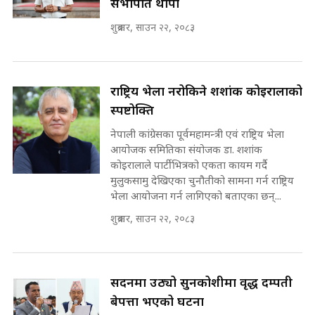
सभापति थापा
SIDHAKURA ||
शुक्रबार, साउन २२, २०८३
कहिले बन्ला चक्रपथ ? विस्तार कार्यमा
किन भइरहेछ ढिलाइ ?The Ring Road
Expansion Dilemma |
७८ लाख घुस खाने मन्त्री ! जोगाउने
SIDHAKURA |
प्रधानमन्त्री ? || SIDHAKURA ||
राष्ट्रिय भेला नरोकिने शशांक कोइरालाको
SIDHAKURA INVESTIGATION
स्पष्टोक्ति
||
पटकपटक भावुक बने गृहमन्त्री सुदन
नेपाली कांग्रेसका पूर्वमहामन्त्री एवं राष्ट्रिय भेला
गुरुङ, भक्कानिए सांसदहरू ||
आयोजक समितिका संयोजक डा. शशांक
SIDHAKURA ||
मन्त्री र पूर्व मन्त्रीको ७८ लाख घुस डिलको
कोइरालाले पार्टीभित्रको एकता कायम गर्दै
अडियो | FULL AUDIO |
मुलुकसामु देखिएका चुनौतीको सामना गर्न राष्ट्रिय
SIDHAKURA |
भेला आयोजना गर्न लागिएको बताएका छन्...
शुक्रबार, साउन २२, २०८३
मन्त्री राजकुमारलाई घुस दिने विचौलीया
पूर्व मन्त्री रञ्जिता || SIDHAKURA
||
सदनमा उठ्यो सुनकोशीमा वृद्ध दम्पती
बेपत्ता भएको घटना