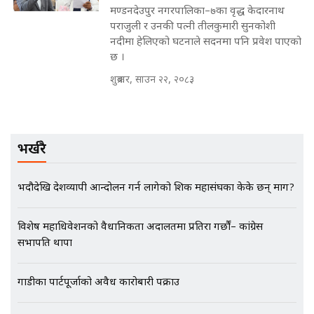
मण्डनदेउपुर नगरपालिका–७का वृद्ध केदारनाथ
मन्त्रीले घुस डिल गरेको अडियो ! दुई झोला
पराजुली र उनकी पत्नी तीलकुमारी सुनकोशी
नोट मन्त्रीलाई घुस | SIDHAKURA |
नदीमा हेलिएको घटनाले सदनमा पनि प्रवेश पाएको
SIDHAKURA INVESTIGATION |
छ ।
शुक्रबार, साउन २२, २०८३
मृतकका परिवारप्रति मेडिकल काउन्सीलको
बदनियत ! न्याय खोज्दै भौतारिदै सुवास
|| THE REPORTER ||
भर्खरै
भदौदेखि देशव्यापी आन्दोलन गर्न लागेको शिक्षक महासंघका केके छन् माग?
EXCLUSIVE - भिजिट भिसामा सेटिङको
गोप्य अडियो र म्यासेज, गृह मन्त्रालय
विशेष महाधिवेशनको वैधानिकता अदालतमा प्रतिरक्षा गर्छौं– कांग्रेस
कनेक्सन ! || VISIT VISA SCAM
सभापति थापा
गाडीका पार्टपूर्जाको अवैध कारोबारी पक्राउ
भिजिट भिसामा गृह मन्त्रालयकै सेटिङः१
अर्ब बढी घुस!|| SIDHAKURA ||