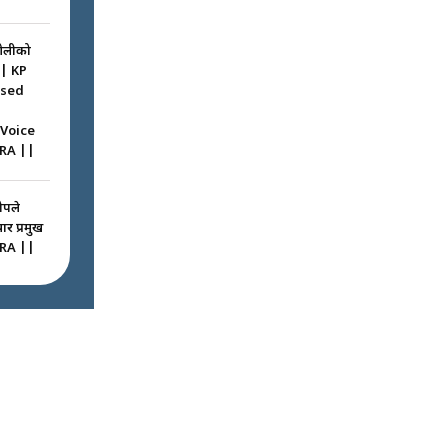
ओलीको
|| KP
ssed
 Voice
RA ||
ोपले
ार प्रमुख
RA ||
ठघरामा
रू ! ||
igation
ted