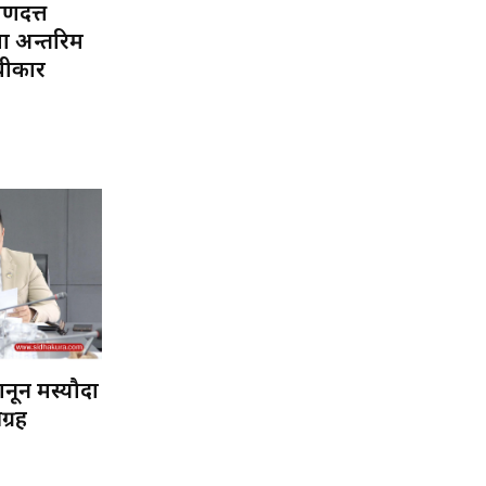
यणदत्त
मा अन्तरिम
्वीकार
नून मस्यौदा
ग्रह