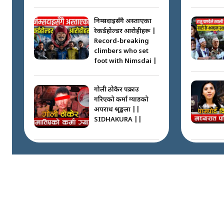
निम्सदाइसँगै अस्ताएका
रेकर्डहोल्डर आरोहीहरू |
Record-breaking
climbers who set
foot with Nimsdai |
गोली ठोकेर पक्राउ
गरिएको कर्मा ग्याङको
अपराध श्रृङ्खला ||
SIDHAKURA ||
नभाँडिएको सद्भाव :
कप्तानगञ्जबाट
सल्किएको आगो
निभाउनेहरू ||
SIDHAKURA || THE
REPORTER ||