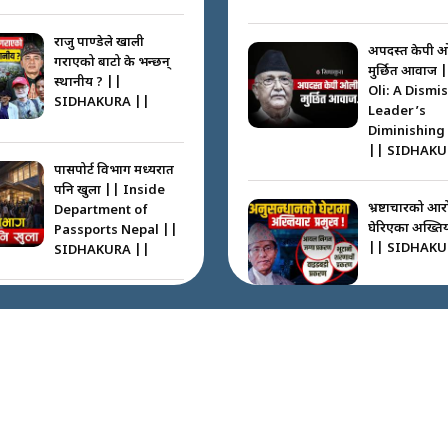
राजु पाण्डेले खाली
अपदस्त केपी 
गराएको बाटो के भन्छन्
मुर्छित आवाज 
स्थानीय ? ||
Oli: A Dismi
SIDHAKURA ||
Leader’s
Diminishing
|| SIDHAKU
पासपोर्ट विभाग मध्यरात
पनि खुला || Inside
भ्रष्टाचारको आर
Department of
घेरिएका अख्तिय
Passports Nepal ||
|| SIDHAKU
SIDHAKURA ||
कहाँ हरायो ग्यास ? ||
Where Did the Gas
अख्तियारको क
Go? || SIDHAKURA
घुस्याहा मन्त्रीह
||
CIAA Invest
over Corrup
Minister ||
पासपोर्ट पाउन फेरि सकस
SIDHAKURA