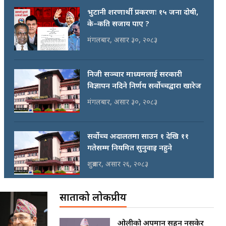
भुटानी शरणार्थी प्रकरणः १५ जना दोषी,
के–कति सजाय पाए ?
मंगलबार, असार ३०, २०८३
निजी सञ्चार माध्यमलाई सरकारी
विज्ञापन नदिने निर्णय सर्वोच्चद्वारा खारेज
मंगलबार, असार ३०, २०८३
सर्वोच्च अदालतमा साउन १ देखि ११
गतेसम्म नियमित सुनुवाइ नहुने
शुक्रबार, असार २६, २०८३
साताको लोकप्रीय
सर्वोच्च अदालतको अन्तरिम आदेश–
सम्पत्ति विवरण पेश गर्न वाध्य नपार्नू
ओलीको अपमान सहन नसकेर