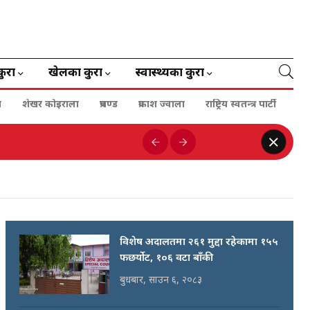
कुरा
खेलका कुरा
स्वास्थ्यका कुरा
ा
शेखर कोइराला
प्रचण्ड
प्रकाश ज्वाला
राष्ट्रिय स्वतन्त्र पार्टी
विशेष अदालतमा २६१ मुद्दा रहेकामा १५५
फछर्योट, १०६ वटा बाँकी
बुधबार, साउन ६, २०८३