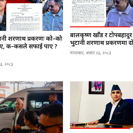
बालकृष्ण खाँड र टोपबहादु
नी शरणार्थी प्रकरणः को–को
भुटानी शरणार्थी प्रकरणमा द
भए, क–कसले सफाई पाए ?
मंगलबार, असार २३, २०८३
२३, २०८३