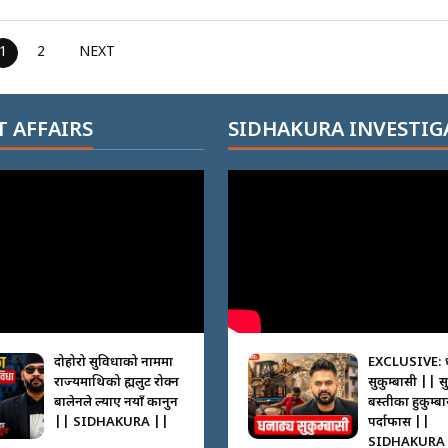
1
2
NEXT
 AFFAIRS
SIDHAKURA INVESTIG
दोहोरो सुविधाको नाममा
EXCLUSIVE: 
राज्यमाथिको ब्रह्मलुट रोक्न
सुकुम्बासी || स
बालेनले ल्याए नयाँ कानुन
बस्तीका हुकुम्ब
|| SIDHAKURA ||
पर्दाफास ||
SIDHAKURA 