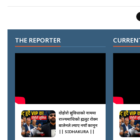
THE REPORTER
CURRENT
दोहोरो सुविधाको नाममा
राज्यमाथिको ब्रह्मलुट रोक्न
बालेनले ल्याए नयाँ कानुन
|| SIDHAKURA ||