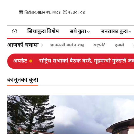
सिधाकुरा विशेष
सबै कुरा
जनताका कुरा
आजको चर्चामा
प्रधानमन्त्री बालेन शाह
राष्ट्रपति
एमाले
अपडेट
राष्ट्रिय सभाको बैठक बस्दै, गृहमन्त्री गुरुङले 
कानूनका कुरा