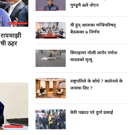
शुक्रबार, असार २६, २०८३
गुण्डुमै ढले जेएन
यी हुन् आजका मन्त्रिपरिषद्
बैठकका ७ निर्णय
र रायमाझी
ोषी ठहर
सिराहामा गोली लागेर गणेश
यादवको मृत्यु
राष्ट्रपतिले के सोधे ? बालेनले के
जवाफ दिए ?
फेरि पक्राउ परे दुर्गा प्रसाईं