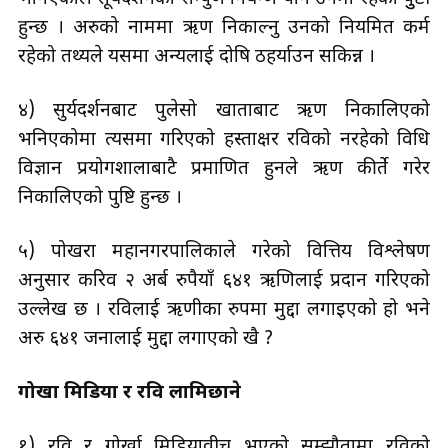
हुन्छ । अरुको नाममा ऋण निकाल्नु उनको नियमित कर्म
रहेको तथ्यले यसमा अन्यलाई दोषि ठहर्याउन सकिन्न ।
४) सुर्यदर्शनबाट पुलेसो खाताबाट ऋण निकालिएको
भनिएकोमा त्यसमा गरिएको हस्ताक्षर रविको नरहेको विधि
विज्ञान प्रयोगशालाबाटै प्रमाणित हुनले ऋण कीर्ते गरेर
निकालिएको पुष्टि हुन्छ ।
५) पोखरा महानगरपालिकाले गरेको वित्तिय विश्लेषण
अनुसार करिव २ अर्ब रुपैयाँ ६४१ ऋणिलाई प्रदान गरिएको
उल्लेख छ । रविलाई ऋणीका रुपमा मुद्दा लगाइएको हो भने
अरु ६४१ जनालाई मुद्दा लगाएको खै ?
गोर्खा मिडिया र रवि लामिछाने
१) रवि र गोर्खा मिडियावीच भएको सम्झौतामा रविको