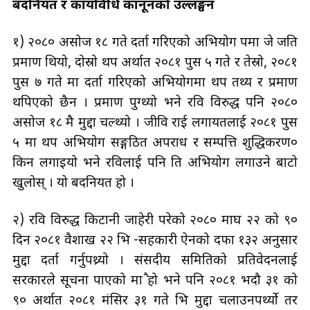
बदनियत र कार्यविधि कानूनको उल्लङ्घन
१) २०८० असोज १८ गते दर्ता गरिएको अभियोग पत्रमा जे जति
प्रमाण थियो, दोस्रो थप अर्थात २०८१ पुस ५ गते र तेस्रो, २०८१
पुस ७ गते मा दर्ता गरिएको अभियोगमा थप तथ्य र प्रमाण
थपिएको छैन । प्रमाण पुग्थ्यो भने रवि विरुद्ध पनि २०८०
असोज १८ मै मुद्दा चल्थ्यो । जीवि राई लगायतलाई २०८१ पुस
५ मा थप अभियोग सङ्गठित अपराध र सम्पत्ति शुद्धिकरण०
किन लगाइयो भने रविलाई पनि ति अभियोग लगाउने बाटो
खुलोस् । यो बदनियत हो ।
२) रवि विरुद्ध किटानी जाहेरी परेको २०८० माघ २२ को ९०
दिन २०८१ वैशाख २२ भित्र -सहकारी ऐनको दफा १३२ अनुसार
मुद्दा दर्ता गर्नुपथ्र्यो । संसदीय समितिको प्रतिवेदनलाई
सरकारले सूचना पाएको मात्रै हो भने पनि २०८१ भदौ ३१ को
९० अर्थात २०८१ मंसिर ३१ गते भित्र मुद्दा चलाउनपर्थ्यो तर