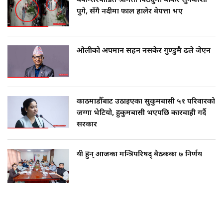
क्यान्सरपीडित श्रीमती पिठ्युँमा बोकेर सुनकोशी
पुगे, सँगै नदीमा फाल हालेर बेपत्ता भए
ओलीको अपमान सहन नसकेर गुण्डुमै ढले जेएन
काठमाडौँबाट उठाइएका सुकुमबासी ५१ परिवारको
जग्गा भेटियो, हुकुमबासी भएपछि कारवाही गर्दै
सरकार
यी हुन् आजका मन्त्रिपरिषद् बैठकका ७ निर्णय