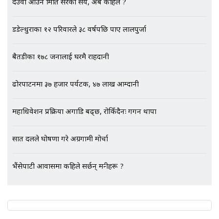
देउवा आउने मिति सरेको सर्यै, अब कहिले ?
कनेक्सन ! || VISIT VISA SCAM
डडेल्धुराका १२ परिवारले ३८ वर्षपछि पाए लालपुर्जा
भिजिट भिसामा गृह मन्त्रालयकै सेटिङः१
बैतडीका १७८ जनालाई घरमै राहदानी
अर्ब बढी घुस!|| SIDHAKURA ||
ढोरपाटनमा ३७ हजार पर्यटक, ४७ लाख आम्दानी
महाधिवेशन प्रक्रिया अगाडि बढ्छ, रोकिँदैनः गगन थापा
एभरेष्ट अस्पताल फलोअपः CCTV फुटेज
गायब || Everest Hospital
Followup: CCTV Footage Lost |
सात दलले घोषणा गरे अग्रगामी मोर्चा
SIDHAKURA |
भैंसेपाटी आवासमा कहिले सर्छन् मन्त्रीहरू ?