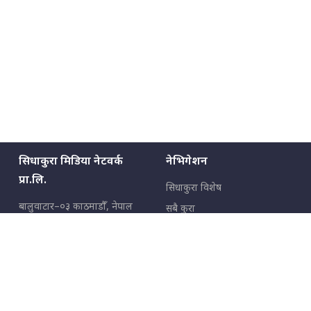
सिधाकुरा मिडिया नेटवर्क
नेभिगेशन
प्रा.लि.
सिधाकुरा विशेष
बालुवाटार–०३ काठमाडौँ, नेपाल
सबै कुरा
जनताका कुरा
सम्पर्क: ९८५१३६२६६६,
९८०२३६२६६६
उपभोक्ताका कुरा
इमेल:
news@sidhakura.com
,
info@sidhakura.com
अपराध
हाम्रो टीम