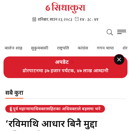
री बालेन शाह
सुकुमबासी
राष्ट्रपति
कांग्रेस
गगन थापा
शेरबहादु
अपडेट
ढोरपाटनमा ३७ हजार पर्यटक, ४७ लाख आम्दानी
सबै कुरा
दुई पूर्व महान्यायाधिवक्तासहितका अधिवक्ताले बहसमा भने
‘रविमाथि आधार बिनै मुद्दा