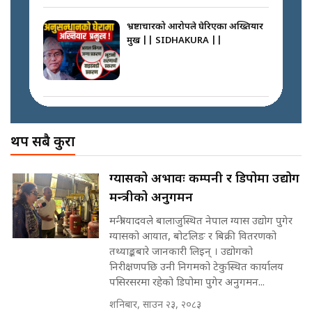
|| Court Grievances Directly to
the Supreme Court ||
भ्रष्टाचारको आरोपले घेरिएका अख्तियार
SIDHAKURA
प्रमुख || SIDHAKURA ||
प्रश्नपत्र लिक गर्ने सुलभ सर ? ||
SIDHAKURA ||
मोबिलिटीमा महिलाको पहुँच विस्तार गर्दै
इनड्राइभ || SIDHAKURA ||
अख्तियारको कठघरामा घुस्याहा मन्त्रीहरू
! || CIAA Investigation over
थप सबै कुरा
Corrupted Minister ||
SIDHAKURA
राष्ट्रिय सवालमा ९ दल एकजुट ||
ग्यासको अभावः कम्पनी र डिपोमा उद्योग
Prachanda, Rabi, Gagan Stand
मन्त्रीको अनुगमन
on the Same Page ||
पोप्पोको पासोः कमाउने लोभमा घरबार नै
SIDHAKURA ||
उठिबास | The Dark Side of
मन्त्री यादवले बालाजुस्थित नेपाल ग्यास उद्योग पुगेर
'Poppo Live'-SIDHAKURA
ग्यासको आयात, बोटलिङ र बिक्री वितरणको
INVESTIGATION
तथ्याङ्कबारे जानकारी लिइन् । उद्योगको
सहकारी पीडितसँग मन्त्री प्रतिभा रावलले
निरीक्षणपछि उनी निगमको टेकुस्थित कार्यालय
भनिन्–साथ दिनुहोस्, दबाब होइन ||
पसिरसरमा रहेको डिपोमा पुगेर अनुगमन...
Sidhakura || Pratibha Rawal
मन्त्री आउने बित्तिकै सुरु भएको थियो
शनिबार, साउन २३, २०८३
घुसको डिल || Raj Kumar Gupta ||