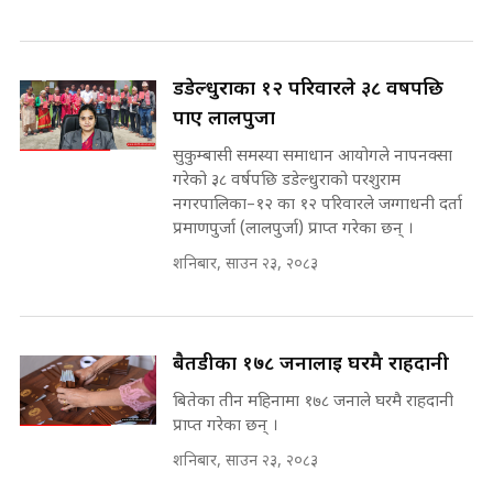
SIDHAKURA ||
रसुवाकाे भाङ्गे झरना | Bhange
Waterfall of Rasuwa ||
डडेल्धुराका १२ परिवारले ३८ वर्षपछि
SIDHAKURA ||
घुसको डिल गर्ने मन्त्रीकाे राजिनामा,
पाए लालपुर्जा
भूमिसुधार मन्त्रीलाई जोगाइदै ! ||
सुकुम्बासी समस्या समाधान आयोगले नापनक्सा
SIDHAKURA ||
गरेको ३८ वर्षपछि डडेल्धुराको परशुराम
कहिले बन्ला चक्रपथ ? विस्तार कार्यमा
नगरपालिका–१२ का १२ परिवारले जग्गाधनी दर्ता
किन भइरहेछ ढिलाइ ?The Ring Road
प्रमाणपुर्जा (लालपुर्जा) प्राप्त गरेका छन् ।
Expansion Dilemma |
७८ लाख घुस खाने मन्त्री ! जोगाउने
शनिबार, साउन २३, २०८३
SIDHAKURA |
प्रधानमन्त्री ? || SIDHAKURA ||
SIDHAKURA INVESTIGATION
||
पटकपटक भावुक बने गृहमन्त्री सुदन
बैतडीका १७८ जनालाई घरमै राहदानी
गुरुङ, भक्कानिए सांसदहरू ||
SIDHAKURA ||
मन्त्री र पूर्व मन्त्रीको ७८ लाख घुस डिलको
बितेका तीन महिनामा १७८ जनाले घरमै राहदानी
अडियो | FULL AUDIO |
प्राप्त गरेका छन् ।
SIDHAKURA |
शनिबार, साउन २३, २०८३