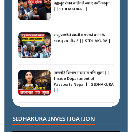
||
ब्रह्मलुट रोक्न बालेनले ल्याए नयाँ कानुन
|| SIDHAKURA ||
नेपालीलाई भरिया मात्र देख्ने दृष्टिकोण
बदलेका ‘निम्स दाई’ || SIDHAKURA
||
राजु पाण्डेले खाली गराएको बाटो के
भन्छन् स्थानीय ? || SIDHAKURA ||
कप्तानगञ्जपछि मधेसमा के हुँदैछ ?
आगो निभाउने कि तेल थप्ने ? WHATS
HAPPENING IN MADHESH ? ||
पासपोर्ट विभाग मध्यरात पनि खुला ||
Inside Department of
Passports Nepal || SIDHAKURA
||
कप्तानगञ्ज घटनाको सुरुवात कसरी
भयो ? के के भयो ? || SUNSARI
CASE || SIDHAKURA || THE
कहाँ हरायो ग्यास ? || Where Did
REPORTER ||
the Gas Go? || SIDHAKURA ||
SIDHAKURA INVESTIGATION