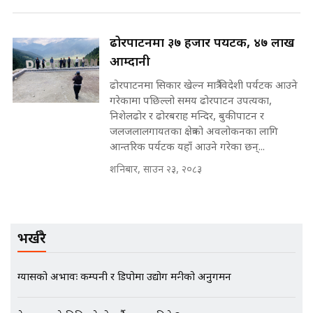
मन्त्री राजकुमारलाई घुस दिने विचौलीया
पूर्व मन्त्री रञ्जिता || SIDHAKURA
ढोरपाटनमा ३७ हजार पर्यटक, ४७ लाख
||
आम्दानी
ढोरपाटनमा सिकार खेल्न मात्रै विदेशी पर्यटक आउने
गरेकामा पछिल्लो समय ढोरपाटन उपत्यका,
निशेलढोर र ढोरबराह मन्दिर, बुकीपाटन र
मन्त्रीले घुस डिल गरेको अडियो ! दुई झोला
नोट मन्त्रीलाई घुस | SIDHAKURA |
जलजलालगायतका क्षेत्रको अवलोकनका लागि
SIDHAKURA INVESTIGATION |
आन्तरिक पर्यटक यहाँ आउने गरेका छन्...
शनिबार, साउन २३, २०८३
मृतकका परिवारप्रति मेडिकल काउन्सीलको
बदनियत ! न्याय खोज्दै भौतारिदै सुवास
|| THE REPORTER ||
भर्खरै
ग्यासको अभावः कम्पनी र डिपोमा उद्योग मन्त्रीको अनुगमन
EXCLUSIVE - भिजिट भिसामा सेटिङको
गोप्य अडियो र म्यासेज, गृह मन्त्रालय