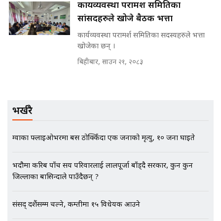
कार्यव्यवस्था परामर्श समितिका
पूर्व मन्त्री रञ्जिता || SIDHAKURA
सांसदहरुले खोजे बैठक भत्ता
||
कार्यव्यवस्था परामर्श समितिका सदस्यहरुले भत्ता
खोजेका छन् ।
बिहीबार, साउन २१, २०८३
मन्त्रीले घुस डिल गरेको अडियो ! दुई झोला
नोट मन्त्रीलाई घुस | SIDHAKURA |
SIDHAKURA INVESTIGATION |
भर्खरै
मृतकका परिवारप्रति मेडिकल
काउन्सीलको बदनियत ! न्याय खोज्दै
ग्वार्को फ्लाइओभरमा बस ठोक्किँदा एक जनाको मृत्यु, १० जना घाइते
भौतारिदै सुवास || THE REPORTER
||
भदौमा करिब पाँच सय परिवारलाई लालपूर्जा बाँड्दै सरकार, कुन कुन
जिल्लाका बासिन्दाले पाउँदैछन् ?
EXCLUSIVE - भिजिट भिसामा सेटिङको
गोप्य अडियो र म्यासेज, गृह मन्त्रालय
संसद् दशैंसम्म चल्ने, कम्तीमा १५ विधेयक आउने
कनेक्सन ! || VISIT VISA SCAM