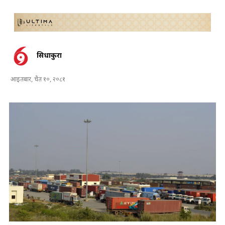
सिधाकुरा
आइतबार, चैत १०, २०८१