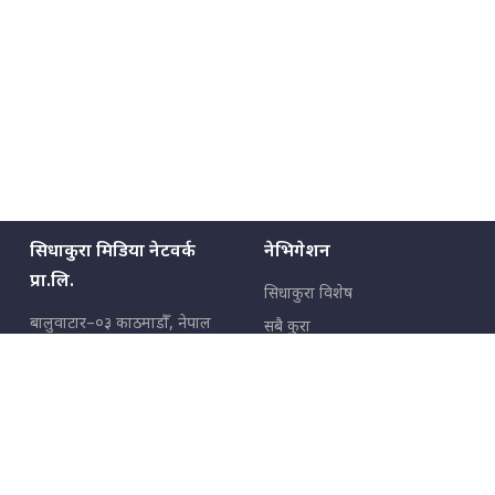
सिधाकुरा मिडिया नेटवर्क
नेभिगेशन
प्रा.लि.
सिधाकुरा विशेष
बालुवाटार–०३ काठमाडौँ, नेपाल
सबै कुरा
जनताका कुरा
सम्पर्क: ९८५१३६२६६६,
९८०२३६२६६६
उपभोक्ताका कुरा
इमेल:
news@sidhakura.com
,
info@sidhakura.com
अपराध
हाम्रो टीम