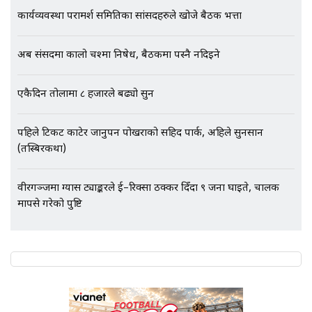
कार्यव्यवस्था परामर्श समितिका सांसदहरुले खोजे बैठक भत्ता
भिजिट भिसामा गृह मन्त्रालयकै सेटिङः१
अब संसदमा कालो चश्मा निषेध, बैठकमा पस्नै नदिइने
अर्ब बढी घुस!|| SIDHAKURA ||
एकैदिन तोलामा ८ हजारले बढ्यो सुन
पहिले टिकट काटेर जानुपर्ने पोखराको सहिद पार्क, अहिले सुनसान
एभरेष्ट अस्पताल फलोअपः CCTV फुटेज
गायब || Everest Hospital
(तस्बिरकथा)
Followup: CCTV Footage Lost |
SIDHAKURA |
वीरगञ्जमा ग्यास ट्याङ्करले ई–रिक्सा ठक्कर दिँदा ९ जना घाइते, चालक
मापसे गरेको पुष्टि