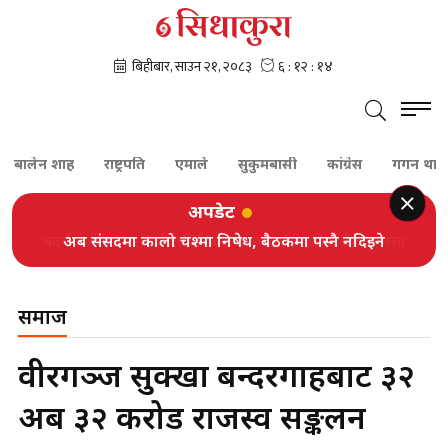
बालेन शाह
राष्ट्रपति
एमाले
सुकुमबासी
कांग्रेस
गगन थापा
अपडेट
अब संसदमा कालो चश्मा निषेध, बैठकमा पस्नै नदिइने
समाज
वीरगञ्ज सुक्खा बन्दरगाहबाट ३२
अर्ब ३२ करोड राजस्व सङ्कलन