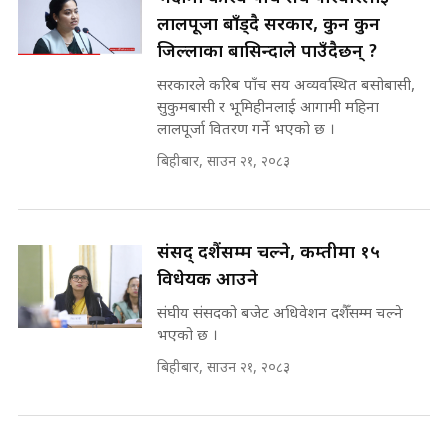
रसुवाकाे भाङ्गे झरना | Bhange
लालपूर्जा बाँड्दै सरकार, कुन कुन
Waterfall of Rasuwa ||
जिल्लाका बासिन्दाले पाउँदैछन् ?
SIDHAKURA ||
घुसको डिल गर्ने मन्त्रीकाे राजिनामा,
भूमिसुधार मन्त्रीलाई जोगाइदै ! ||
सरकारले करिब पाँच सय अव्यवस्थित बसोबासी,
SIDHAKURA ||
सुकुमबासी र भूमिहीनलाई आगामी महिना
लालपूर्जा वितरण गर्ने भएको छ ।
कहिले बन्ला चक्रपथ ? विस्तार कार्यमा
बिहीबार, साउन २१, २०८३
किन भइरहेछ ढिलाइ ?The Ring Road
Expansion Dilemma |
७८ लाख घुस खाने मन्त्री ! जोगाउने
SIDHAKURA |
प्रधानमन्त्री ? || SIDHAKURA ||
SIDHAKURA INVESTIGATION
संसद् दशैंसम्म चल्ने, कम्तीमा १५
||
पटकपटक भावुक बने गृहमन्त्री सुदन
विधेयक आउने
गुरुङ, भक्कानिए सांसदहरू ||
SIDHAKURA ||
संघीय संसदको बजेट अधिवेशन दशैँसम्म चल्ने
मन्त्री र पूर्व मन्त्रीको ७८ लाख घुस डिलको
भएको छ ।
अडियो | FULL AUDIO |
SIDHAKURA |
बिहीबार, साउन २१, २०८३
मन्त्री राजकुमारलाई घुस दिने विचौलीया