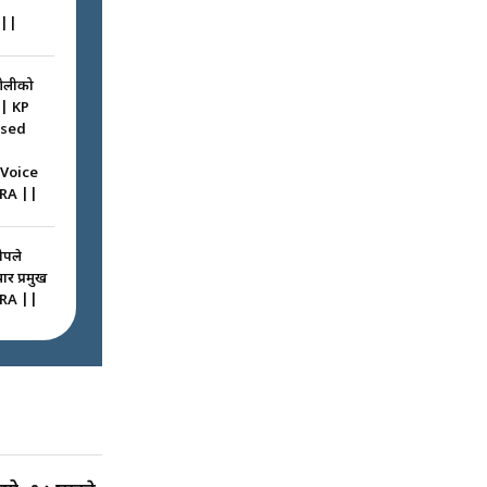
||
ओलीको
|| KP
ssed
 Voice
RA ||
ोपले
ार प्रमुख
RA ||
ठघरामा
रू ! ||
igation
ted