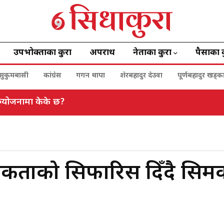
उपभोक्ताका कुरा
अपराध
नेताका कुरा
पैसाका 
सुकुमबासी
कांग्रेस
गगन थापा
शेरबहादुर देउवा
पूर्णबहादुर खड्क
रुयोजनामा केके छ?
रिकताको सिफारिस दिँदै सिम