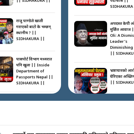
|| SIDHAKURA ||
पर्दाफास ||
SIDHAKURA 
राजु पाण्डेले खाली
अपदस्त केपी 
गराएको बाटो के भन्छन्
मुर्छित आवाज 
स्थानीय ? ||
Oli: A Dismi
SIDHAKURA ||
Leader’s
Diminishing
|| SIDHAKU
पासपोर्ट विभाग मध्यरात
पनि खुला || Inside
भ्रष्टाचारको आर
Department of
घेरिएका अख्तिय
Passports Nepal ||
|| SIDHAKU
SIDHAKURA ||
कहाँ हरायो ग्यास ? ||
Where Did the Gas
अख्तियारको क
Go? || SIDHAKURA
घुस्याहा मन्त्रीह
||
CIAA Invest
over Corrup
Minister ||