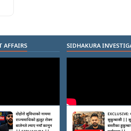
 AFFAIRS
SIDHAKURA INVESTIG
दोहोरो सुविधाको नाममा
EXCLUSIVE: 
राज्यमाथिको ब्रह्मलुट रोक्न
सुकुम्बासी || स
बालेनले ल्याए नयाँ कानुन
बस्तीका हुकुम्ब