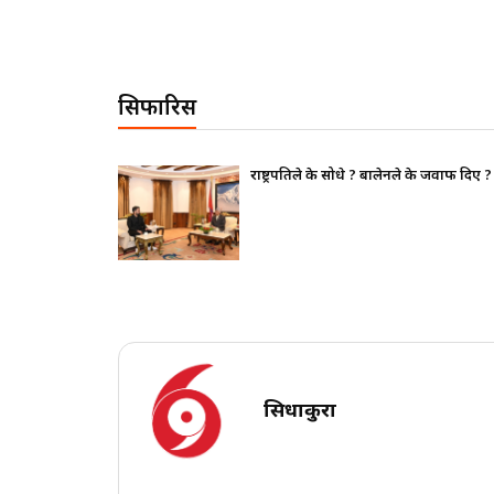
सिफारिस
धे ? बालेनले के जवाफ दिए ?
भाइचारा खलबलाउने कुनै
पूर्ण रुपमा सचेत छ
सिधाकुरा