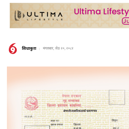
सिधाकुरा
मंगलबार, जेठ २०, २०८२