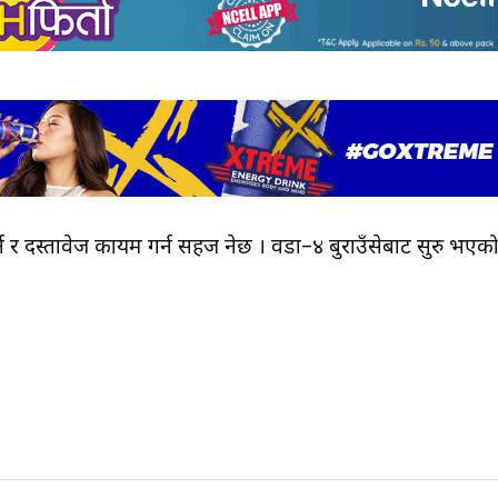
न र दस्तावेज कायम गर्न सहज हुनेछ । वडा–४ बुराउँसेबाट सुरु भएक