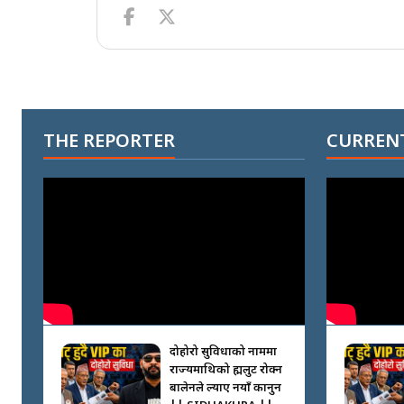
THE REPORTER
CURRENT
दोहोरो सुविधाको नाममा
राज्यमाथिको ब्रह्मलुट रोक्न
बालेनले ल्याए नयाँ कानुन