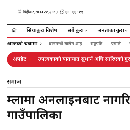
सिधाकुरा विशेष
सबै कुरा
जनताका कुरा
आजको चर्चामा
प्रधानमन्त्री बालेन शाह
राष्ट्रपति
एमाले
अपडेट
उपत्यकाको यातायात सुधार्न अघि सारिएको गु
समाज
हुम्लामा अनलाइनबाट नाग
गाउँपालिका