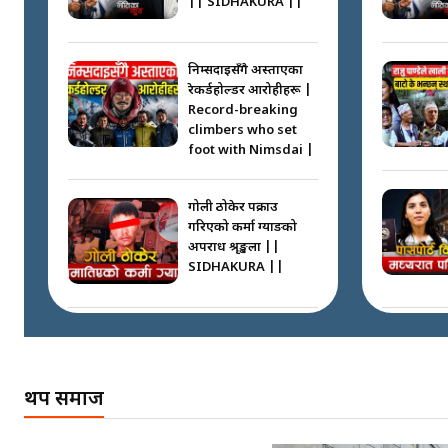
|| SIDHAKURA ||
निम्सदाइसँगै अस्ताएका
रेकर्डहोल्डर आरोहीहरू |
Record-breaking
climbers who set
foot with Nimsdai |
गोली ठोकेर पक्राउ
गरिएको कर्मा ग्याङको
अपराध श्रृङ्खला ||
SIDHAKURA ||
नभाँडिएको सद्भाव :
कप्तानगञ्जबाट
सल्किएको आगो
थप समाज
निभाउनेहरू ||
SIDHAKURA || THE
REPORTER ||