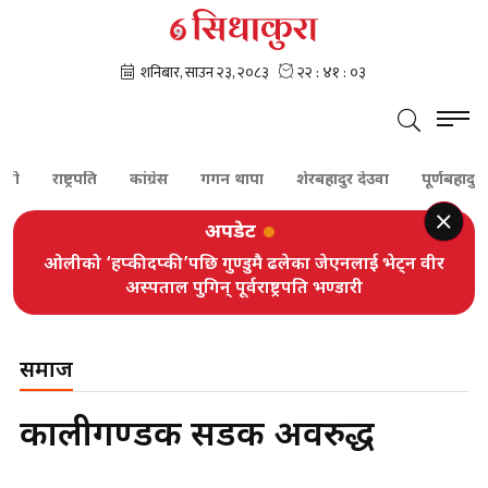
राष्ट्रपति
कांग्रेस
गगन थापा
शेरबहादुर देउवा
पूर्णबहादुर खड्क
अपडेट
ओलीको ‘हप्कीदप्की’पछि गुण्डुमै ढलेका जेएनलाई भेट्न वीर
अस्पताल पुगिन् पूर्वराष्ट्रपति भण्डारी
समाज
कालीगण्डकी सडक अवरुद्ध