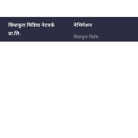
सिधाकुरा मिडिया नेटवर्क
नेभिगेशन
प्रा.लि.
सिधाकुरा विशेष
बालुवाटार–०३ काठमाडौँ, नेपाल
सबै कुरा
जनताका कुरा
सम्पर्क: ९८५१३६२६६६,
९८०२३६२६६६
उपभोक्ताका कुरा
इमेल:
news@sidhakura.com
,
info@sidhakura.com
अपराध
हाम्रो टीम
विज्ञापनका लागि
९८०२३६१६६६, ९८५१३३१६६६
marketing@sidhakura.com
प्रकाशक
सम्पादक
युवराज कंडेल
अक्षर काका