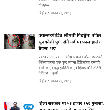
एफसी र नेपबोर्न एफसी बीच प्रतिस्पर्धात्मक
घुसको डिल || Raj Kumar Gupta ||
खेलहरू...
SIDHAKURA ||
बिहीबार, साउन २१, २०८३
रसुवाकाे भाङ्गे झरना | Bhange
Waterfall of Rasuwa ||
SIDHAKURA ||
घुसको डिल गर्ने मन्त्रीकाे राजिनामा,
भूमिसुधार मन्त्रीलाई जोगाइदै ! ||
क्यान्सरपीडित श्रीमती पिठ्युँमा बोकेर
SIDHAKURA ||
सुनकोशी पुगे, सँगै नदीमा फाल हालेर
बेपत्ता भए
कहिले बन्ला चक्रपथ ? विस्तार कार्यमा
किन भइरहेछ ढिलाइ ?The Ring Road
२०८३ साउन २० गते साँझ ५ बजे । दोलालघाटको
Expansion Dilemma |
७८ लाख घुस खाने मन्त्री ! जोगाउने
भित्री बजारमा एक वृद्ध लयमा हिँडिरहेका दम्पती
SIDHAKURA |
प्रधानमन्त्री ? || SIDHAKURA ||
देखिन्छन् । वृद्ध फुर्तिलै छन् । हिँडाइ पनि टठिलै
SIDHAKURA INVESTIGATION
देखिन्छ । कुर्था...
||
पटकपटक भावुक बने गृहमन्त्री सुदन
बिहीबार, साउन २१, २०८३
गुरुङ, भक्कानिए सांसदहरू ||
SIDHAKURA ||
मन्त्री र पूर्व मन्त्रीको ७८ लाख घुस डिलको
अडियो | FULL AUDIO |
SIDHAKURA |
‘हेलो सरकार’मा ५३ हजार १५६ गुनासा,