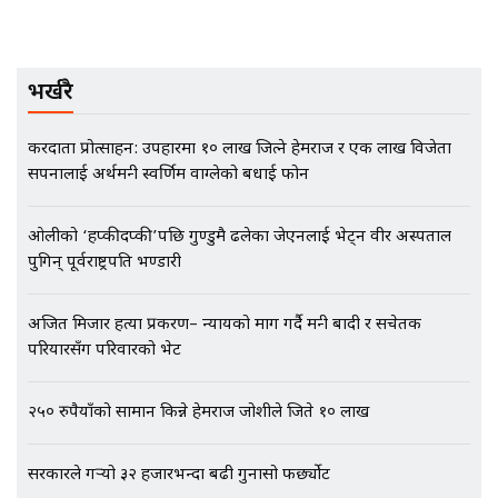
गोप्य अडियो र म्यासेज, गृह मन्त्रालय
कनेक्सन ! || VISIT VISA SCAM
भर्खरै
भिजिट भिसामा गृह मन्त्रालयकै सेटिङः१
करदाता प्रोत्साहन: उपहारमा १० लाख जित्ने हेमराज र एक लाख विजेता
अर्ब बढी घुस!|| SIDHAKURA ||
सपनालाई अर्थमन्त्री स्वर्णिम वाग्लेको बधाई फोन
ओलीको ‘हप्कीदप्की’पछि गुण्डुमै ढलेका जेएनलाई भेट्न वीर अस्पताल
पुगिन् पूर्वराष्ट्रपति भण्डारी
एभरेष्ट अस्पताल फलोअपः CCTV फुटेज
गायब || Everest Hospital
Followup: CCTV Footage Lost |
अजित मिजार हत्या प्रकरण– न्यायको माग गर्दै मन्त्री बादी र सचेतक
SIDHAKURA |
परियारसँग परिवारको भेट
२५० रुपैयाँको सामान किन्ने हेमराज जोशीले जिते १० लाख
सरकारले गर्‍यो ३२ हजारभन्दा बढी गुनासो फर्छ्योट