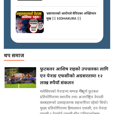
अदालतको गुनासो अब सिधै सर्वोच्चमा
|| Court Grievances Directly to
the Supreme Court ||
भ्रष्टाचारको आरोपले घेरिएका अख्तियार
SIDHAKURA
प्रमुख || SIDHAKURA ||
प्रश्नपत्र लिक गर्ने सुलभ सर ? ||
SIDHAKURA ||
मोबिलिटीमा महिलाको पहुँच विस्तार गर्दै
इनड्राइभ || SIDHAKURA ||
अख्तियारको कठघरामा घुस्याहा मन्त्रीहरू
! || CIAA Investigation over
थप समाज
Corrupted Minister ||
SIDHAKURA
राष्ट्रिय सवालमा ९ दल एकजुट ||
फुटबलर आशिष राईको उपचारका लागि
Prachanda, Rabi, Gagan Stand
एन पेनाङ एफसीको अग्रसरतामा १२
on the Same Page ||
पोप्पोको पासोः कमाउने लोभमा घरबार नै
SIDHAKURA ||
लाख रुपैयाँ संकलन
उठिबास | The Dark Side of
'Poppo Live'-SIDHAKURA
मलेसियाको पेनाङमा सम्पन्न मैत्रीपूर्ण फुटबल
INVESTIGATION
प्रतियोगितामा स्थानीय तथा अन्तर्राष्ट्रिय नेपाली
सहकारी पीडितसँग मन्त्री प्रतिभा रावलले
क्लबहरूको उत्साहजनक सहभागिता रहेको थियो।
भनिन्–साथ दिनुहोस्, दबाब होइन ||
मुख्य प्रतियोगितामा हिमालयन एफसी, एन पेनाङ
Sidhakura || Pratibha Rawal
मन्त्री आउने बित्तिकै सुरु भएको थियो