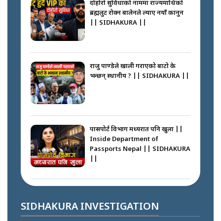
दोहोरो सुविधाको नाममा राज्यमाथिको
||
ब्रह्मलुट रोक्न बालेनले ल्याए नयाँ कानुन
|| SIDHAKURA ||
नेपालीलाई भरिया मात्र देख्ने दृष्टिकोण
बदलेका ‘निम्स दाई’ || SIDHAKURA
||
राजु पाण्डेले खाली गराएको बाटो के
भन्छन् स्थानीय ? || SIDHAKURA ||
कप्तानगञ्जपछि मधेसमा के हुँदैछ ?
आगो निभाउने कि तेल थप्ने ? WHATS
HAPPENING IN MADHESH ? ||
पासपोर्ट विभाग मध्यरात पनि खुला ||
Inside Department of
Passports Nepal || SIDHAKURA
||
कप्तानगञ्ज घटनाको सुरुवात कसरी
भयो ? के के भयो ? || SUNSARI
CASE || SIDHAKURA || THE
कहाँ हरायो ग्यास ? || Where Did
REPORTER ||
the Gas Go? || SIDHAKURA ||
SIDHAKURA INVESTIGATION