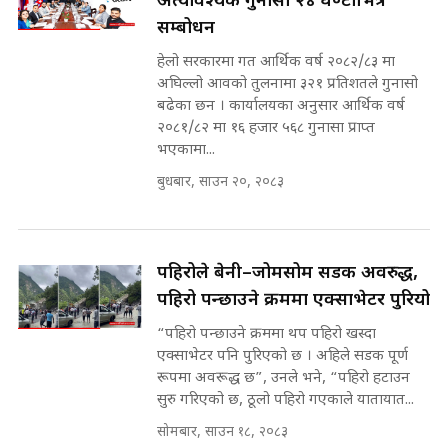
अत्यावश्यक गुनासो २४ घण्टाभित्र
सम्बोधन
मन्त्री राजकुमारलाई घुस दिने विचौलीया
हेलो सरकारमा गत आर्थिक वर्ष २०८२/८३ मा
पूर्व मन्त्री रञ्जिता || SIDHAKURA
अघिल्लो आवको तुलनामा ३२१ प्रतिशतले गुनासो
||
बढेका छन । कार्यालयका अनुसार आर्थिक वर्ष
२०८१/८२ मा १६ हजार ५६८ गुनासा प्राप्त
भएकामा...
बुधबार, साउन २०, २०८३
मन्त्रीले घुस डिल गरेको अडियो ! दुई झोला
नोट मन्त्रीलाई घुस | SIDHAKURA |
SIDHAKURA INVESTIGATION |
पहिरोले बेनी–जोमसोम सडक अवरुद्ध,
पहिरो पन्छाउने क्रममा एक्साभेटर पुरियो
मृतकका परिवारप्रति मेडिकल काउन्सीलको
बदनियत ! न्याय खोज्दै भौतारिदै सुवास
“पहिरो पन्छाउने क्रममा थप पहिरो खस्दा
|| THE REPORTER ||
एक्साभेटर पनि पुरिएको छ । अहिले सडक पूर्ण
रूपमा अवरूद्ध छ”, उनले भने, “पहिरो हटाउन
सुरु गरिएको छ, ठूलो पहिरो गएकाले यातायात...
सोमबार, साउन १८, २०८३
EXCLUSIVE - भिजिट भिसामा सेटिङको