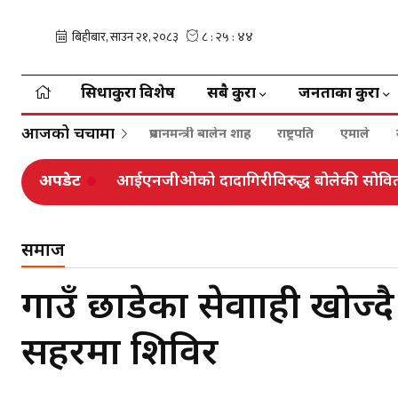
सिधाकुरा विशेष
सबै कुरा
जनताका कुरा
आजको चर्चामा
प्रधानमन्त्री बालेन शाह
राष्ट्रपति
एमाले
अपडेट
आईएनजीओको दादागिरीविरुद्ध बोलेकी सोविताक
समाज
गाउँ छाडेका सेवाग्राही खोज्
सहरमा शिविर