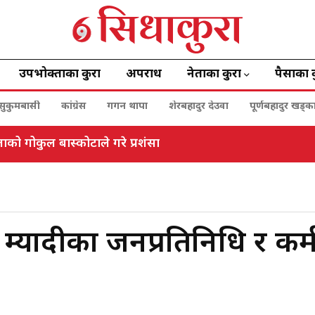
उपभोक्ताका कुरा
अपराध
नेताका कुरा
पैसाका 
सुकुमबासी
कांग्रेस
गगन थापा
शेरबहादुर देउवा
पूर्णबहादुर खड्क
ो गोकुल बास्कोटाले गरे प्रशंसा
दै म्यादीका जनप्रतिनिधि र कर्