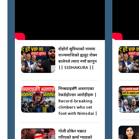
दोहोरो सुविधाको नाममा
राज्यमाथिको ब्रह्मलुट रोक्न
बालेनले ल्याए नयाँ कानुन
|| SIDHAKURA ||
निम्सदाइसँगै अस्ताएका
रेकर्डहोल्डर आरोहीहरू |
Record-breaking
climbers who set
foot with Nimsdai |
गोली ठोकेर पक्राउ
गरिएको कर्मा ग्याङको