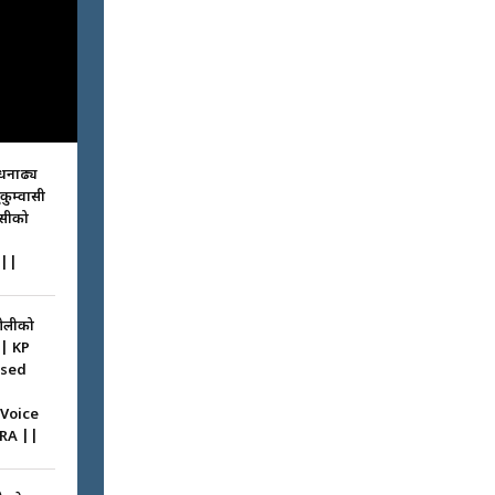
धनाढ्य
ुकुम्वासी
ासीको
||
ओलीको
|| KP
ssed
 Voice
RA ||