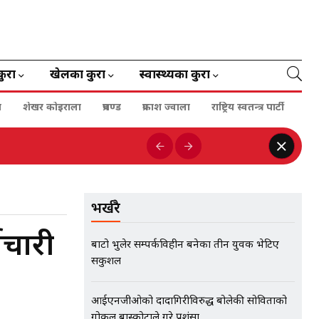
कुरा
खेलका कुरा
स्वास्थ्यका कुरा
ा
शेखर कोइराला
प्रचण्ड
प्रकाश ज्वाला
राष्ट्रिय स्वतन्त्र पार्टी
भर्खरै
मचारी
बाटो भुलेर सम्पर्कविहीन बनेका तीन युवक भेटिए
सकुशल
आईएनजीओको दादागिरीविरुद्ध बोलेकी सोविताको
गोकुल बास्कोटाले गरे प्रशंसा