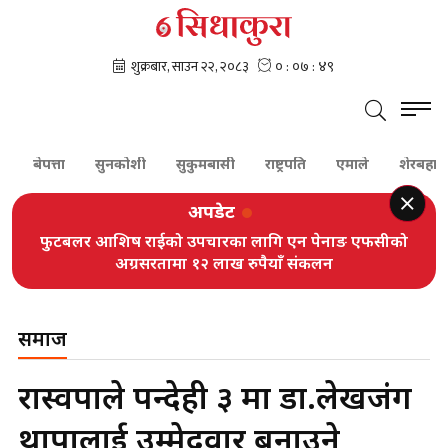
पत्ता
सुनकोशी
सुकुमबासी
राष्ट्रपति
एमाले
शेरबहादुर देउवा
अपडेट
फुटबलर आशिष राईको उपचारका लागि एन पेनाङ एफसीको
अग्रसरतामा १२ लाख रुपैयाँ संकलन
समाज
रास्वपाले रुपन्देही ३ मा डा.लेखजंग
थापालाई उम्मेदवार बनाउने