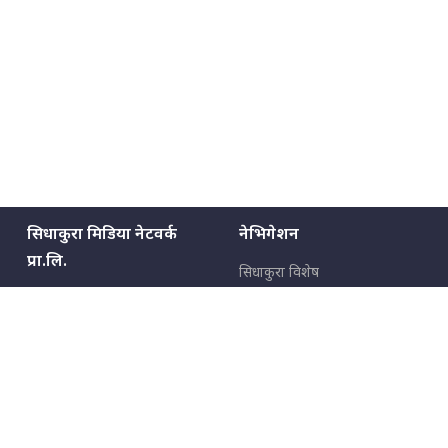
सिधाकुरा मिडिया नेटवर्क
नेभिगेशन
प्रा.लि.
सिधाकुरा विशेष
बालुवाटार–०३ काठमाडौँ, नेपाल
सबै कुरा
जनताका कुरा
सम्पर्क: ९८५१३६२६६६,
९८०२३६२६६६
उपभोक्ताका कुरा
इमेल:
news@sidhakura.com
,
info@sidhakura.com
अपराध
हाम्रो टीम