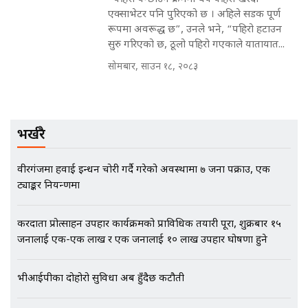
भौतारिदै सुवास || THE REPORTER
एक्साभेटर पनि पुरिएको छ । अहिले सडक पूर्ण
||
रूपमा अवरूद्ध छ”, उनले भने, “पहिरो हटाउन
सुरु गरिएको छ, ठूलो पहिरो गएकाले यातायात...
सोमबार, साउन १८, २०८३
EXCLUSIVE - भिजिट भिसामा सेटिङको
गोप्य अडियो र म्यासेज, गृह मन्त्रालय
कनेक्सन ! || VISIT VISA SCAM
भर्खरै
भिजिट भिसामा गृह मन्त्रालयकै सेटिङः१
वीरगंजमा हवाई इन्धन चोरी गर्दै गरेको अवस्थामा ७ जना पक्राउ, एक
अर्ब बढी घुस!|| SIDHAKURA ||
ट्याङ्कर नियन्त्रणमा
करदाता प्रोत्साहन उपहार कार्यक्रमको प्राविधिक तयारी पूरा, शुक्रबार १५
जनालाई एक-एक लाख र एक जनालाई १० लाख उपहार घोषणा हुने
एभरेष्ट अस्पताल फलोअपः CCTV फुटेज
गायब || Everest Hospital
Followup: CCTV Footage Lost |
भीआईपीका दोहोरो सुविधा अब हुँदैछ कटौती
SIDHAKURA |