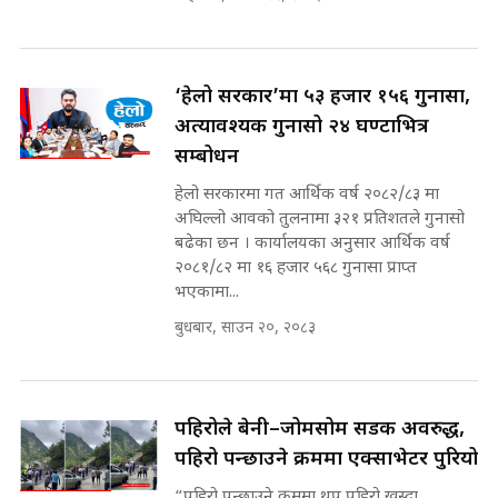
गुरुङ, भक्कानिए सांसदहरू ||
SIDHAKURA ||
मन्त्री र पूर्व मन्त्रीको ७८ लाख घुस डिलको
अडियो | FULL AUDIO |
SIDHAKURA |
‘हेलो सरकार’मा ५३ हजार १५६ गुनासा,
अत्यावश्यक गुनासो २४ घण्टाभित्र
सम्बोधन
मन्त्री राजकुमारलाई घुस दिने विचौलीया
हेलो सरकारमा गत आर्थिक वर्ष २०८२/८३ मा
पूर्व मन्त्री रञ्जिता || SIDHAKURA
अघिल्लो आवको तुलनामा ३२१ प्रतिशतले गुनासो
||
बढेका छन । कार्यालयका अनुसार आर्थिक वर्ष
२०८१/८२ मा १६ हजार ५६८ गुनासा प्राप्त
भएकामा...
बुधबार, साउन २०, २०८३
मन्त्रीले घुस डिल गरेको अडियो ! दुई झोला
नोट मन्त्रीलाई घुस | SIDHAKURA |
SIDHAKURA INVESTIGATION |
पहिरोले बेनी–जोमसोम सडक अवरुद्ध,
पहिरो पन्छाउने क्रममा एक्साभेटर पुरियो
मृतकका परिवारप्रति मेडिकल
काउन्सीलको बदनियत ! न्याय खोज्दै
“पहिरो पन्छाउने क्रममा थप पहिरो खस्दा