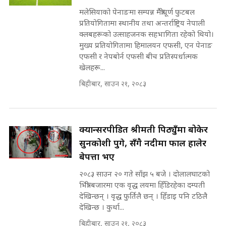
'Poppo Live'-SIDHAKURA
मलेसियाको पेनाङमा सम्पन्न मैत्रीपूर्ण फुटबल
INVESTIGATION
प्रतियोगितामा स्थानीय तथा अन्तर्राष्ट्रिय नेपाली
सहकारी पीडितसँग मन्त्री प्रतिभा रावलले
क्लबहरूको उत्साहजनक सहभागिता रहेको थियो।
भनिन्–साथ दिनुहोस्, दबाब होइन ||
मुख्य प्रतियोगितामा हिमालयन एफसी, एन पेनाङ
Sidhakura || Pratibha Rawal
मन्त्री आउने बित्तिकै सुरु भएको थियो
एफसी र नेपबोर्न एफसी बीच प्रतिस्पर्धात्मक
घुसको डिल || Raj Kumar Gupta ||
खेलहरू...
SIDHAKURA ||
बिहीबार, साउन २१, २०८३
रसुवाकाे भाङ्गे झरना | Bhange
Waterfall of Rasuwa ||
SIDHAKURA ||
घुसको डिल गर्ने मन्त्रीकाे राजिनामा,
भूमिसुधार मन्त्रीलाई जोगाइदै ! ||
क्यान्सरपीडित श्रीमती पिठ्युँमा बोकेर
SIDHAKURA ||
सुनकोशी पुगे, सँगै नदीमा फाल हालेर
बेपत्ता भए
कहिले बन्ला चक्रपथ ? विस्तार कार्यमा
किन भइरहेछ ढिलाइ ?The Ring Road
२०८३ साउन २० गते साँझ ५ बजे । दोलालघाटको
Expansion Dilemma |
७८ लाख घुस खाने मन्त्री ! जोगाउने
भित्री बजारमा एक वृद्ध लयमा हिँडिरहेका दम्पती
SIDHAKURA |
प्रधानमन्त्री ? || SIDHAKURA ||
देखिन्छन् । वृद्ध फुर्तिलै छन् । हिँडाइ पनि टठिलै
SIDHAKURA INVESTIGATION
देखिन्छ । कुर्था...
||
पटकपटक भावुक बने गृहमन्त्री सुदन
बिहीबार, साउन २१, २०८३