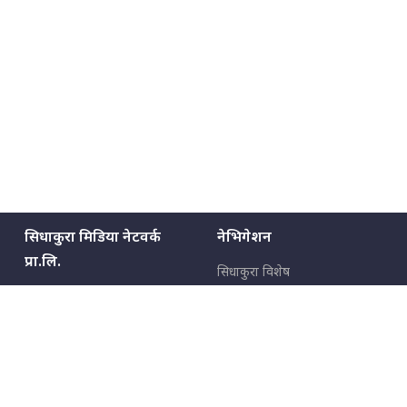
सिधाकुरा मिडिया नेटवर्क
नेभिगेशन
प्रा.लि.
सिधाकुरा विशेष
बालुवाटार–०३ काठमाडौँ, नेपाल
सबै कुरा
जनताका कुरा
सम्पर्क: ९८५१३६२६६६,
९८०२३६२६६६
उपभोक्ताका कुरा
इमेल:
news@sidhakura.com
,
info@sidhakura.com
अपराध