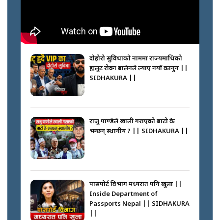
कप्तानगञ्जपछि मधेसमा के हुँदैछ ?
आगो निभाउने कि तेल थप्ने ? WHATS
HAPPENING IN MADHESH ? ||
दोहोरो सुविधाको नाममा राज्यमाथिको
ब्रह्मलुट रोक्न बालेनले ल्याए नयाँ कानुन ||
SIDHAKURA ||
कप्तानगञ्ज घटनाको सुरुवात कसरी
भयो ? के के भयो ? || SUNSARI
CASE || SIDHAKURA || THE
राजु पाण्डेले खाली गराएको बाटो के
REPORTER ||
भन्छन् स्थानीय ? || SIDHAKURA ||
भीड नियन्त्रण गर्न बारम्बार किन चुक्दैछ
प्रहरी ? Police repeatedly fail to
control crowds ?
पासपोर्ट विभाग मध्यरात पनि खुला ||
Inside Department of
Passports Nepal || SIDHAKURA
||