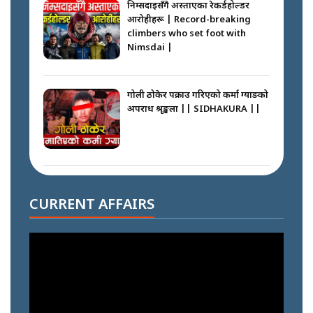
निम्सदाइसँगै अस्ताएका रेकर्डहोल्डर
आरोहीहरू | Record-breaking
climbers who set foot with
Nimsdai |
गोली ठोकेर पक्राउ गरिएको कर्मा ग्याङको
अपराध श्रृङ्खला || SIDHAKURA ||
नभाँडिएको सद्भाव : कप्तानगञ्जबाट
सल्किएको आगो निभाउनेहरू ||
CURRENT AFFAIRS
SIDHAKURA || THE REPORTER
||
नेपालीलाई भरिया मात्र देख्ने दृष्टिकोण
बदलेका ‘निम्स दाई’ || SIDHAKURA
||