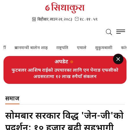
प्रधानमन्त्री बालेन शाह
राष्ट्रपति
एमाले
सुकुमबासी
कांग्रेस
अपडेट
फुटबलर आशिष राईको उपचारका लागि एन पेनाङ एफसीको
अग्रसरतामा १२ लाख रुपैयाँ संकलन
समाज
सोमबार सरकार विरुद्ध 'जेन-जी'को
प्रदर्शन: १० हजार बढी सहभागी