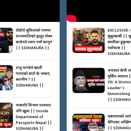
दोहोरो सुविधाको नाममा
EXCLUSIVE: 
राज्यमाथिको ब्रह्मलुट रोक्न
सुकुम्बासी || स
बालेनले ल्याए नयाँ कानुन
बस्तीका हुकुम्ब
|| SIDHAKURA ||
पर्दाफास ||
SIDHAKURA 
राजु पाण्डेले खाली
अपदस्त केपी 
गराएको बाटो के भन्छन्
मुर्छित आवाज 
स्थानीय ? ||
Oli: A Dismi
SIDHAKURA ||
Leader’s
Diminishing
|| SIDHAKU
पासपोर्ट विभाग मध्यरात
पनि खुला || Inside
भ्रष्टाचारको आर
Department of
घेरिएका अख्तिय
Passports Nepal ||
|| SIDHAKU
SIDHAKURA ||