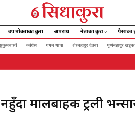
उपभोक्ताका कुरा
अपराध
नेताका कुरा
पैसाका 
सुकुमबासी
कांग्रेस
गगन थापा
शेरबहादुर देउवा
पूर्णबहादुर खड्क
हुँदा मालबाहक ट्रली भन्सा