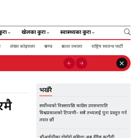
कुरा
खेलका कुरा
स्वास्थ्यका कुरा
ा
शेखर कोइराला
प्रचण्ड
प्रकाश ज्वाला
राष्ट्रिय स्वतन्त्र पार्टी
भर्खरै
रमै
सर्वोच्चको निस्सापछि कांग्रेस उपसभापति
विश्वप्रकाशको टिप्पणी– सबै तथ्यलाई पुनः प्रस्तुत गर्न
तयार छौं
भीआईपीका दोहोरो सुविधा अब हुँदैछ कटौती