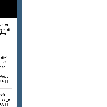
धनाढ्य
ुकुम्वासी
ासीको
||
ओलीको
|| KP
ssed
 Voice
RA ||
ोपले
ार प्रमुख
RA ||