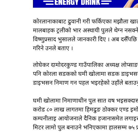
कोरलानाकाबाट ढुवानी गरी फर्किएका मझौला खाल
मालबाहक ट्रलीको भार अस्थायी पुलले थेग्न नसक्
विष्णुप्रसाद भुसालले जानकारी दिए । अब दसैँपछ
गरिने उनले बताए ।
लोघेकर दामोदरकुण्ड गाउँपालिका अध्यक्ष लोप्सा
पनि कोरला सडकको घमी खोलामा सडक डाइभर्सन न
डाइभर्सन निर्माण गर्न पहल भइरहेको उहाँले बताउ
घमी खोलामा निर्माणाधीन पुल सात वर्ष भइसक्दासम
करोड ८० लाख लागतमा हिमढुङ ठोक्कर एण्ड इमोट
कम्पनीलाई आयोजनाले दैनिक हर्जानासमेत लगाइ
मिटर लामो पुल बनाउने भनिएकामा हालसम्म ७५ 