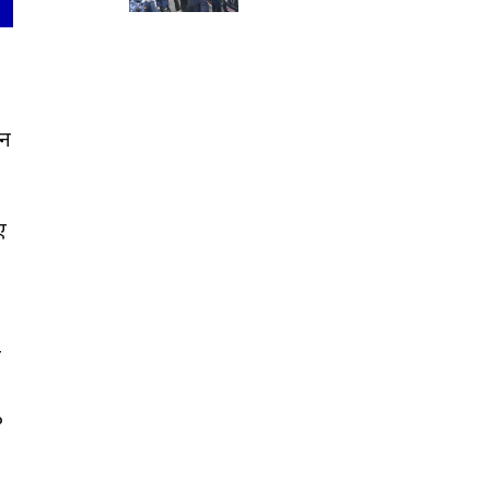
ान
ए
छ
०