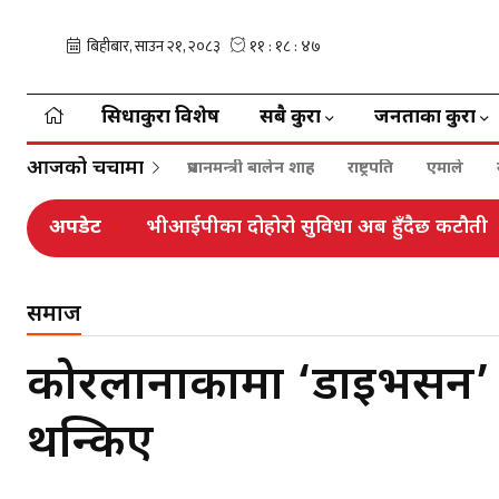
सिधाकुरा विशेष
सबै कुरा
जनताका कुरा
आजको चर्चामा
प्रधानमन्त्री बालेन शाह
राष्ट्रपति
एमाले
अपडेट
भीआईपीका दोहोरो सुविधा अब हुँदैछ कटौती
समाज
कोरलानाकामा ‘डाइभर्सन’ न
थन्किए