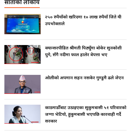
साताको लोकप्रीय
२५० रुपैयाँको खरिदमा १० लाख रुपैयाँ जिते यी
उपभोक्ताले
क्यान्सरपीडित श्रीमती पिठ्युँमा बोकेर सुनकोशी
पुगे, सँगै नदीमा फाल हालेर बेपत्ता भए
ओलीको अपमान सहन नसकेर गुण्डुमै ढले जेएन
काठमाडौँबाट उठाइएका सुकुमबासी ५१ परिवारको
जग्गा भेटियो, हुकुमबासी भएपछि कारवाही गर्दै
सरकार