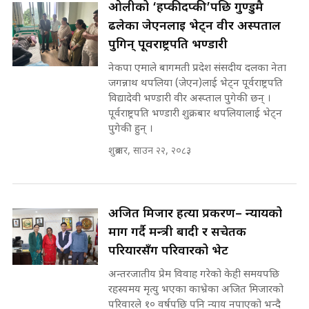
ओलीको ‘हप्कीदप्की’पछि गुण्डुमै
SIDHAKURA ||
ढलेका जेएनलाई भेट्न वीर अस्पताल
कहिले बन्ला चक्रपथ ? विस्तार कार्यमा
पुगिन् पूर्वराष्ट्रपति भण्डारी
किन भइरहेछ ढिलाइ ?The Ring Road
नेकपा एमाले बागमती प्रदेश संसदीय दलका नेता
Expansion Dilemma |
७८ लाख घुस खाने मन्त्री ! जोगाउने
SIDHAKURA |
जगन्नाथ थपलिया (जेएन)लाई भेट्न पूर्वराष्ट्रपति
प्रधानमन्त्री ? || SIDHAKURA ||
विद्यादेवी भण्डारी वीर अस्प्ताल पुगेकी छन् ।
SIDHAKURA INVESTIGATION
पूर्वराष्ट्रपति भण्डारी शुक्रबार थपलियालाई भेट्न
||
पुगेकी हुन् ।
पटकपटक भावुक बने गृहमन्त्री सुदन
गुरुङ, भक्कानिए सांसदहरू ||
शुक्रबार, साउन २२, २०८३
SIDHAKURA ||
मन्त्री र पूर्व मन्त्रीको ७८ लाख घुस डिलको
अडियो | FULL AUDIO |
SIDHAKURA |
अजित मिजार हत्या प्रकरण– न्यायको
माग गर्दै मन्त्री बादी र सचेतक
परियारसँग परिवारको भेट
मन्त्री राजकुमारलाई घुस दिने विचौलीया
पूर्व मन्त्री रञ्जिता || SIDHAKURA
अन्तरजातीय प्रेम विवाह गरेको केही समयपछि
||
रहस्यमय मृत्यु भएका काभ्रेका अजित मिजारको
परिवारले १० वर्षपछि पनि न्याय नपाएको भन्दै