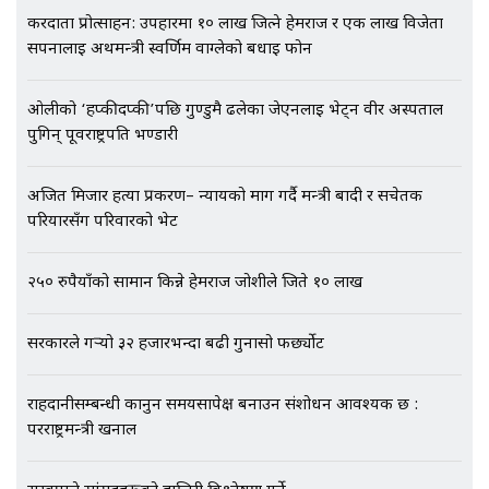
करदाता प्रोत्साहन: उपहारमा १० लाख जित्ने हेमराज र एक लाख विजेता
सपनालाई अर्थमन्त्री स्वर्णिम वाग्लेको बधाई फोन
ओलीको ‘हप्कीदप्की’पछि गुण्डुमै ढलेका जेएनलाई भेट्न वीर अस्पताल
एभरेष्ट अस्पताल फलोअपः CCTV फुटेज
पुगिन् पूर्वराष्ट्रपति भण्डारी
गायब || Everest Hospital
Followup: CCTV Footage Lost |
SIDHAKURA |
अजित मिजार हत्या प्रकरण– न्यायको माग गर्दै मन्त्री बादी र सचेतक
परियारसँग परिवारको भेट
२५० रुपैयाँको सामान किन्ने हेमराज जोशीले जिते १० लाख
सरकारले गर्‍यो ३२ हजारभन्दा बढी गुनासो फर्छ्योट
राहदानीसम्बन्धी कानुन समयसापेक्ष बनाउन संशोधन आवश्यक छ :
परराष्ट्रमन्त्री खनाल