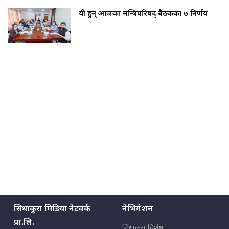
यी हुन् आजका मन्त्रिपरिषद् बैठकका ७ निर्णय
सिधाकुरा मिडिया नेटवर्क
नेभिगेशन
प्रा.लि.
सिधाकुरा विशेष