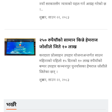
नयाँ सरकारसँग न्यायको पहल गर्न आग्रह गरेको छ
।...
मन्त्रीले घुस डिल गरेको अडियो ! दुई झोला
नोट मन्त्रीलाई घुस | SIDHAKURA |
शुक्रबार, साउन २२, २०८३
SIDHAKURA INVESTIGATION |
२५० रुपैयाँको सामान किन्ने हेमराज
मृतकका परिवारप्रति मेडिकल काउन्सीलको
जोशीले जिते १० लाख
बदनियत ! न्याय खोज्दै भौतारिदै सुवास
|| THE REPORTER ||
करदाता प्रोत्साहन उपहार योजनाअन्तर्गत साउन
महिनाको पहिलो १५ दिनको १० लाख रुपैयाँको
बम्पर उपहार कञ्चनपुर पुनर्वासका हेमराज जोशीले
जितेका छन् ।
EXCLUSIVE - भिजिट भिसामा सेटिङको
गोप्य अडियो र म्यासेज, गृह मन्त्रालय
शुक्रबार, साउन २२, २०८३
कनेक्सन ! || VISIT VISA SCAM
भर्खरै
भिजिट भिसामा गृह मन्त्रालयकै सेटिङः१
अर्ब बढी घुस!|| SIDHAKURA ||