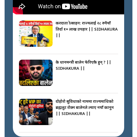
करदाता प्रोत्साहन: राज्यलाई २८ रुपैयाँ
तिर्दा १० लाख उपहार || SIDHAKURA
||
के प्रधानमन्त्री बालेन फेरिएकै हुन् ? ||
SIDHAKURA ||
दोहोरो सुविधाको नाममा राज्यमाथिको
ब्रह्मलुट रोक्न बालेनले ल्याए नयाँ कानुन
|| SIDHAKURA ||