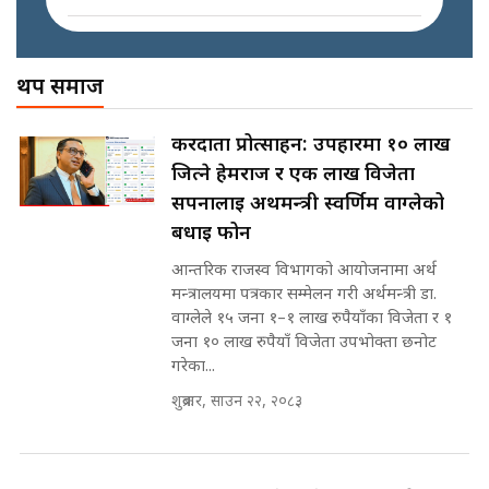
इनड्राइभ || SIDHAKURA ||
अख्तियारको कठघरामा घुस्याहा मन्त्रीहरू
! || CIAA Investigation over
थप समाज
Corrupted Minister ||
SIDHAKURA
राष्ट्रिय सवालमा ९ दल एकजुट ||
करदाता प्रोत्साहन: उपहारमा १० लाख
Prachanda, Rabi, Gagan Stand
जित्ने हेमराज र एक लाख विजेता
on the Same Page ||
पोप्पोको पासोः कमाउने लोभमा घरबार नै
SIDHAKURA ||
सपनालाई अर्थमन्त्री स्वर्णिम वाग्लेको
उठिबास | The Dark Side of
'Poppo Live'-SIDHAKURA
बधाई फोन
INVESTIGATION
आन्तरिक राजस्व विभागको आयोजनामा अर्थ
सहकारी पीडितसँग मन्त्री प्रतिभा रावलले
मन्त्रालयमा पत्रकार सम्मेलन गरी अर्थमन्त्री डा.
भनिन्–साथ दिनुहोस्, दबाब होइन ||
वाग्लेले १५ जना १–१ लाख रुपैयाँका विजेता र १
Sidhakura || Pratibha Rawal
मन्त्री आउने बित्तिकै सुरु भएको थियो
जना १० लाख रुपैयाँ विजेता उपभोक्ता छनोट
घुसको डिल || Raj Kumar Gupta ||
गरेका...
SIDHAKURA ||
शुक्रबार, साउन २२, २०८३
रसुवाकाे भाङ्गे झरना | Bhange
Waterfall of Rasuwa ||
SIDHAKURA ||
घुसको डिल गर्ने मन्त्रीकाे राजिनामा,
भूमिसुधार मन्त्रीलाई जोगाइदै ! ||