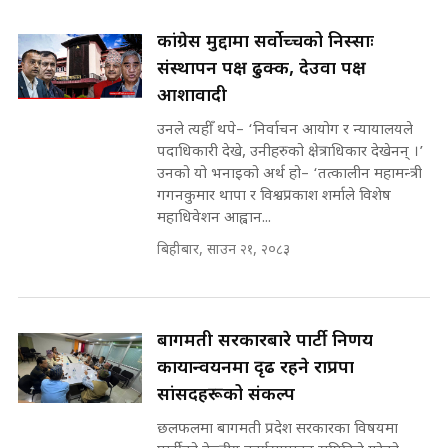
SIDHAKURA |
कांग्रेस मुद्दामा सर्वोच्चको निस्साः
संस्थापन पक्ष ढुक्क, देउवा पक्ष
आशावादी
मन्त्री राजकुमारलाई घुस दिने विचौलीया
पूर्व मन्त्री रञ्जिता || SIDHAKURA
उनले त्यहीँ थपे– ‘निर्वाचन आयोग र न्यायालयले
||
पदाधिकारी देखे, उनीहरुको क्षेत्राधिकार देखेनन् ।’
उनको यो भनाइको अर्थ हो– ‘तत्कालीन महामन्त्री
गगनकुमार थापा र विश्वप्रकाश शर्माले विशेष
महाधिवेशन आह्वान...
मन्त्रीले घुस डिल गरेको अडियो ! दुई झोला
नोट मन्त्रीलाई घुस | SIDHAKURA |
बिहीबार, साउन २१, २०८३
SIDHAKURA INVESTIGATION |
बागमती सरकारबारे पार्टी निर्णय
मृतकका परिवारप्रति मेडिकल काउन्सीलको
कार्यान्वयनमा दृढ रहने राप्रपा
बदनियत ! न्याय खोज्दै भौतारिदै सुवास
|| THE REPORTER ||
सांसदहरूको संकल्प
छलफलमा बागमती प्रदेश सरकारका विषयमा