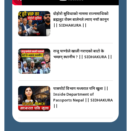
नेपालीलाई भरिया मात्र देख्ने दृष्टिकोण
बदलेका ‘निम्स दाई’ || SIDHAKURA
||
दोहोरो सुविधाको नाममा राज्यमाथिको
ब्रह्मलुट रोक्न बालेनले ल्याए नयाँ कानुन
|| SIDHAKURA ||
कप्तानगञ्जपछि मधेसमा के हुँदैछ ?
आगो निभाउने कि तेल थप्ने ? WHATS
HAPPENING IN MADHESH ? ||
राजु पाण्डेले खाली गराएको बाटो के
भन्छन् स्थानीय ? || SIDHAKURA ||
कप्तानगञ्ज घटनाको सुरुवात कसरी
भयो ? के के भयो ? || SUNSARI
CASE || SIDHAKURA || THE
पासपोर्ट विभाग मध्यरात पनि खुला ||
REPORTER ||
Inside Department of
Passports Nepal || SIDHAKURA
||
भीड नियन्त्रण गर्न बारम्बार किन चुक्दैछ
प्रहरी ? Police repeatedly fail to
control crowds ?
कहाँ हरायो ग्यास ? || Where Did