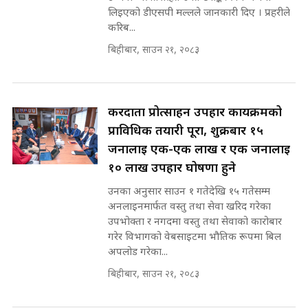
भनिन्–साथ दिनुहोस्, दबाब होइन ||
लिइएको डीएसपी मल्लले जानकारी दिए । प्रहरीले
Sidhakura || Pratibha Rawal
मन्त्री आउने बित्तिकै सुरु भएको थियो
करिब...
घुसको डिल || Raj Kumar Gupta ||
SIDHAKURA ||
बिहीबार, साउन २१, २०८३
रसुवाकाे भाङ्गे झरना | Bhange
Waterfall of Rasuwa ||
SIDHAKURA ||
घुसको डिल गर्ने मन्त्रीकाे राजिनामा,
करदाता प्रोत्साहन उपहार कार्यक्रमको
भूमिसुधार मन्त्रीलाई जोगाइदै ! ||
प्राविधिक तयारी पूरा, शुक्रबार १५
SIDHAKURA ||
जनालाई एक-एक लाख र एक जनालाई
कहिले बन्ला चक्रपथ ? विस्तार कार्यमा
१० लाख उपहार घोषणा हुने
किन भइरहेछ ढिलाइ ?The Ring Road
उनका अनुसार साउन १ गतेदेखि १५ गतेसम्म
Expansion Dilemma |
७८ लाख घुस खाने मन्त्री ! जोगाउने
SIDHAKURA |
अनलाइनमार्फत वस्तु तथा सेवा खरिद गरेका
प्रधानमन्त्री ? || SIDHAKURA ||
उपभोक्ता र नगदमा वस्तु तथा सेवाको कारोबार
SIDHAKURA INVESTIGATION
गरेर विभागको वेबसाइटमा भौतिक रूपमा बिल
||
अपलोड गरेका...
पटकपटक भावुक बने गृहमन्त्री सुदन
गुरुङ, भक्कानिए सांसदहरू ||
बिहीबार, साउन २१, २०८३
SIDHAKURA ||
मन्त्री र पूर्व मन्त्रीको ७८ लाख घुस डिलको
अडियो | FULL AUDIO |