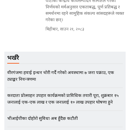
पार्टीको केन्द्रीय कार्यसम्पादन समितिले गरेको
निर्णयको मर्मअनुसार एकताबद्ध, पूर्ण प्रतिबद्ध र
EXCLUSIVE - भिजिट भिसामा सेटिङको
समर्थनमा रहने सामूहिक संकल्प सांसदहरूले व्यक्त
गोप्य अडियो र म्यासेज, गृह मन्त्रालय
गरेका छन्।
कनेक्सन ! || VISIT VISA SCAM
बिहीबार, साउन २१, २०८३
भिजिट भिसामा गृह मन्त्रालयकै सेटिङः१
अर्ब बढी घुस!|| SIDHAKURA ||
भर्खरै
वीरगंजमा हवाई इन्धन चोरी गर्दै गरेको अवस्थामा ७ जना पक्राउ, एक
ट्याङ्कर नियन्त्रणमा
एभरेष्ट अस्पताल फलोअपः CCTV फुटेज
गायब || Everest Hospital
Followup: CCTV Footage Lost |
करदाता प्रोत्साहन उपहार कार्यक्रमको प्राविधिक तयारी पूरा, शुक्रबार १५
SIDHAKURA |
जनालाई एक-एक लाख र एक जनालाई १० लाख उपहार घोषणा हुने
भीआईपीका दोहोरो सुविधा अब हुँदैछ कटौती