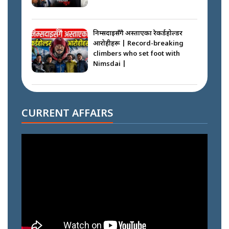
निम्सदाइसँगै अस्ताएका रेकर्डहोल्डर
आरोहीहरू | Record-breaking
climbers who set foot with
Nimsdai |
गोली ठोकेर पक्राउ गरिएको कर्मा ग्याङको
अपराध श्रृङ्खला || SIDHAKURA ||
CURRENT AFFAIRS
नभाँडिएको सद्भाव : कप्तानगञ्जबाट
सल्किएको आगो निभाउनेहरू ||
SIDHAKURA || THE REPORTER
||