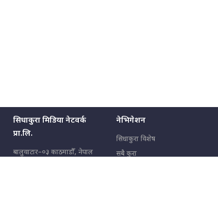
सिधाकुरा मिडिया नेटवर्क
नेभिगेशन
प्रा.लि.
सिधाकुरा विशेष
बालुवाटार–०३ काठमाडौँ, नेपाल
सबै कुरा
जनताका कुरा
सम्पर्क: ९८५१३६२६६६,
९८०२३६२६६६
उपभोक्ताका कुरा
इमेल:
news@sidhakura.com
,
info@sidhakura.com
अपराध
हाम्रो टीम