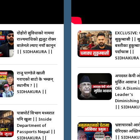
दोहोरो सुविधाको नाममा
EXCLUSIVE: 
राज्यमाथिको ब्रह्मलुट रोक्न
सुकुम्बासी || स
बालेनले ल्याए नयाँ कानुन
बस्तीका हुकुम्ब
|| SIDHAKURA ||
पर्दाफास ||
SIDHAKURA 
राजु पाण्डेले खाली
अपदस्त केपी 
गराएको बाटो के भन्छन्
मुर्छित आवाज 
स्थानीय ? ||
Oli: A Dismi
SIDHAKURA ||
Leader’s
Diminishing
|| SIDHAKU
पासपोर्ट विभाग मध्यरात
पनि खुला || Inside
भ्रष्टाचारको आर
Department of
घेरिएका अख्तिय
Passports Nepal ||
|| SIDHAKU
SIDHAKURA ||