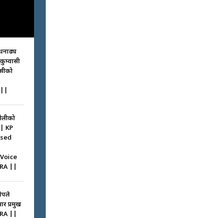
धनाढ्य
ुकुम्वासी
ासीको
||
ओलीको
|| KP
ssed
 Voice
RA ||
ोपले
ार प्रमुख
RA ||