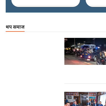
नभाँडिएको सद्भाव :
कप्तानगञ्जबाट
सल्किएको आगो
थप समाज
निभाउनेहरू ||
SIDHAKURA || THE
REPORTER ||
नेपालीलाई भरिया मात्र
देख्ने दृष्टिकोण बदलेका
‘निम्स दाई’ ||
SIDHAKURA ||
कप्तानगञ्जपछि मधेसमा
के हुँदैछ ? आगो निभाउने
कि तेल थप्ने ? WHATS
HAPPENING IN
MADHESH ? ||