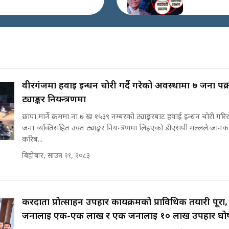
कहाँ हरायो ग्यास ? ||
Where Did the Gas
अख्तियारको क
Go? || SIDHAKURA
घुस्याहा मन्त्रीह
||
CIAA Invest
over Corrup
Minister ||
वीरगंजमा हवाई इन्धन चोरी गर्दै गरेको अवस्थामा ७ जना पक
पासपोर्ट पाउन फेरि सकस
SIDHAKURA
ट्याङ्कर नियन्त्रणमा
। के हो समस्या ? ||
SIDHAKURA ||
छापा मार्ने क्रममा ना ७ ख १५३९ नम्बरको ट्याङ्करबाट हवाई इन्धन चोरी गर
पोप्पोको पासोः
जना व्यक्तिसहित उक्त ट्याङ्कर नियन्त्रणमा लिइएको डीएसपी मल्लले जानकार
लोभमा घरबार न
करिब...
| The Dark S
'Poppo Live'
बिहीबार, साउन २१, २०८३
घरबाट निस्किएर आफ्नै
SIDHAKURA
घरमा आगो लगाउन
INVESTIGA
जानेलाई रोकौँः रवि
लामिछाने ||
SIDHAKURA ||
करदाता प्रोत्साहन उपहार कार्यक्रमको प्राविधिक तयारी पूरा,
मन्त्री आउने बित्
भएको थियो घु
जनालाई एक-एक लाख र एक जनालाई १० लाख उपहार घोषण
|| Raj Kuma
प्रधानमन्त्री बालेनले