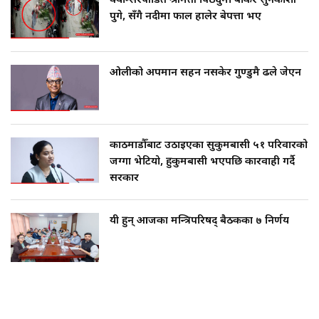
क्यान्सरपीडित श्रीमती पिठ्युँमा बोकेर सुनकोशी
पुगे, सँगै नदीमा फाल हालेर बेपत्ता भए
ओलीको अपमान सहन नसकेर गुण्डुमै ढले जेएन
काठमाडौँबाट उठाइएका सुकुमबासी ५१ परिवारको
जग्गा भेटियो, हुकुमबासी भएपछि कारवाही गर्दै
सरकार
यी हुन् आजका मन्त्रिपरिषद् बैठकका ७ निर्णय