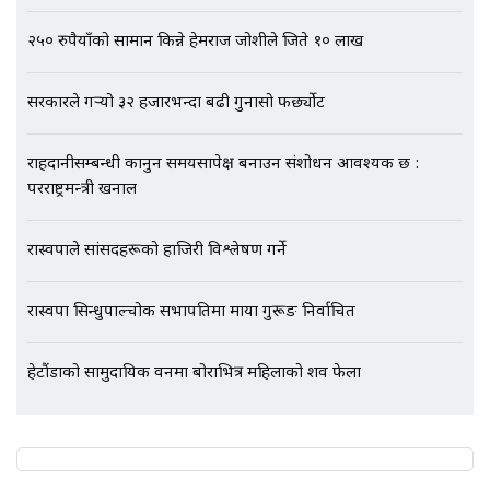
२५० रुपैयाँको सामान किन्ने हेमराज जोशीले जिते १० लाख
एभरेष्ट अस्पताल फलोअपः CCTV फुटेज
गायब || Everest Hospital
सरकारले गर्‍यो ३२ हजारभन्दा बढी गुनासो फर्छ्योट
Followup: CCTV Footage Lost |
SIDHAKURA |
राहदानीसम्बन्धी कानुन समयसापेक्ष बनाउन संशोधन आवश्यक छ :
परराष्ट्रमन्त्री खनाल
रास्वपाले सांसदहरूको हाजिरी विश्लेषण गर्ने
रास्वपा सिन्धुपाल्चोक सभापतिमा माया गुरूङ निर्वाचित
हेटौंडाको सामुदायिक वनमा बोराभित्र महिलाको शव फेला