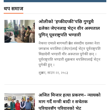
! || CIAA Investigation over
थप समाज
नेपालमै पहिलो पटक गाँजा खेतिलाई
Corrupted Minister ||
वैधानिकता || Cannabis legalized
SIDHAKURA
in Nepal ! || SIDHAKURA ||
राष्ट्रिय सवालमा ९ दल एकजुट ||
ओलीको ‘हप्कीदप्की’पछि गुण्डुमै
Prachanda, Rabi, Gagan Stand
ढलेका जेएनलाई भेट्न वीर अस्पताल
on the Same Page ||
पोप्पोको पासोः कमाउने लोभमा घरबार नै
SIDHAKURA ||
पुगिन् पूर्वराष्ट्रपति भण्डारी
उठिबास | The Dark Side of
'Poppo Live'-SIDHAKURA
नेकपा एमाले बागमती प्रदेश संसदीय दलका नेता
INVESTIGATION
जगन्नाथ थपलिया (जेएन)लाई भेट्न पूर्वराष्ट्रपति
सहकारी पीडितसँग मन्त्री प्रतिभा रावलले
विद्यादेवी भण्डारी वीर अस्प्ताल पुगेकी छन् ।
भनिन्–साथ दिनुहोस्, दबाब होइन ||
पूर्वराष्ट्रपति भण्डारी शुक्रबार थपलियालाई भेट्न
Sidhakura || Pratibha Rawal
मन्त्री आउने बित्तिकै सुरु भएको थियो
पुगेकी हुन् ।
घुसको डिल || Raj Kumar Gupta ||
SIDHAKURA ||
शुक्रबार, साउन २२, २०८३
रसुवाकाे भाङ्गे झरना | Bhange
Waterfall of Rasuwa ||
SIDHAKURA ||
घुसको डिल गर्ने मन्त्रीकाे राजिनामा,
अजित मिजार हत्या प्रकरण– न्यायको
भूमिसुधार मन्त्रीलाई जोगाइदै ! ||
माग गर्दै मन्त्री बादी र सचेतक
SIDHAKURA ||
परियारसँग परिवारको भेट