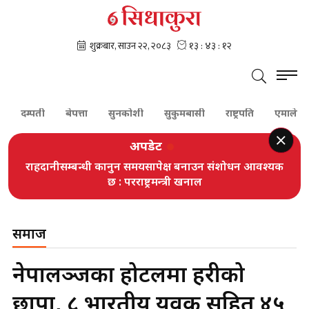
दम्पती
बेपत्ता
सुनकोशी
सुकुमबासी
राष्ट्रपति
एमाले
शेर
अपडेट
राहदानीसम्बन्धी कानुन समयसापेक्ष बनाउन संशोधन आवश्यक
छ : परराष्ट्रमन्त्री खनाल
समाज
नेपालञ्जका होटलमा प्रहरीको
छापा, ८ भारतीय युवक सहित ४५