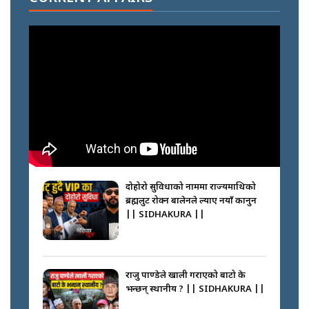
नभाँडिएको सद्भाव : कप्तानगञ्जबाट
सल्किएको आगो निभाउनेहरू ||
SIDHAKURA || THE REPORTER
||
नेपालीलाई भरिया मात्र देख्ने दृष्टिकोण
बदलेका ‘निम्स दाई’ || SIDHAKURA
||
दोहोरो सुविधाको नाममा राज्यमाथिको
ब्रह्मलुट रोक्न बालेनले ल्याए नयाँ कानुन
|| SIDHAKURA ||
कप्तानगञ्जपछि मधेसमा के हुँदैछ ?
आगो निभाउने कि तेल थप्ने ? WHATS
HAPPENING IN MADHESH ? ||
राजु पाण्डेले खाली गराएको बाटो के
भन्छन् स्थानीय ? || SIDHAKURA ||