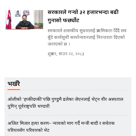
नोट मन्त्रीलाई घुस | SIDHAKURA |
सरकारले गर्‍यो ३२ हजारभन्दा बढी
SIDHAKURA INVESTIGATION |
गुनासो फर्छ्योट
सरकारले शासकीय सुधारलाई प्राथमिकता दिँदै सय
बुँदे कार्यसूची कार्यान्वयनलाई निरन्तरता दिएको
मृतकका परिवारप्रति मेडिकल काउन्सीलको
जनाएको छ ।
बदनियत ! न्याय खोज्दै भौतारिदै सुवास
|| THE REPORTER ||
शुक्रबार, साउन २२, २०८३
EXCLUSIVE - भिजिट भिसामा सेटिङको
भर्खरै
गोप्य अडियो र म्यासेज, गृह मन्त्रालय
कनेक्सन ! || VISIT VISA SCAM
ओलीको ‘हप्कीदप्की’पछि गुण्डुमै ढलेका जेएनलाई भेट्न वीर अस्पताल
पुगिन् पूर्वराष्ट्रपति भण्डारी
भिजिट भिसामा गृह मन्त्रालयकै सेटिङः१
अर्ब बढी घुस!|| SIDHAKURA ||
अजित मिजार हत्या प्रकरण– न्यायको माग गर्दै मन्त्री बादी र सचेतक
परियारसँग परिवारको भेट