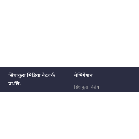
सिधाकुरा मिडिया नेटवर्क
नेभिगेशन
प्रा.लि.
सिधाकुरा विशेष
बालुवाटार–०३ काठमाडौँ, नेपाल
सबै कुरा
जनताका कुरा
सम्पर्क: ९८५१३६२६६६,
९८०२३६२६६६
उपभोक्ताका कुरा
इमेल:
news@sidhakura.com
,
info@sidhakura.com
अपराध
हाम्रो टीम