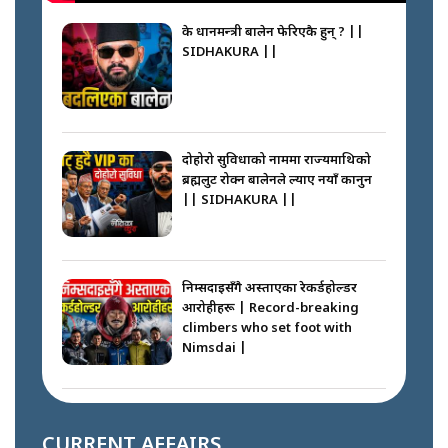
के प्रधानमन्त्री बालेन फेरिएकै हुन् ? ||
SIDHAKURA ||
दोहोरो सुविधाको नाममा राज्यमाथिको
ब्रह्मलुट रोक्न बालेनले ल्याए नयाँ कानुन
|| SIDHAKURA ||
निम्सदाइसँगै अस्ताएका रेकर्डहोल्डर
आरोहीहरू | Record-breaking
climbers who set foot with
Nimsdai |
गोली ठोकेर पक्राउ गरिएको कर्मा ग्याङको
अपराध श्रृङ्खला || SIDHAKURA ||
CURRENT AFFAIRS