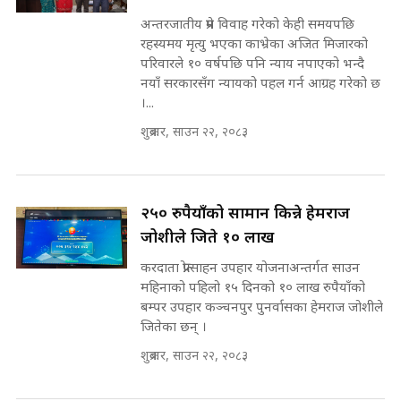
कहिले बन्ला चक्रपथ ? विस्तार कार्यमा
अन्तरजातीय प्रेम विवाह गरेको केही समयपछि
किन भइरहेछ ढिलाइ ?The Ring Road
रहस्यमय मृत्यु भएका काभ्रेका अजित मिजारको
Expansion Dilemma |
७८ लाख घुस खाने मन्त्री ! जोगाउने
परिवारले १० वर्षपछि पनि न्याय नपाएको भन्दै
SIDHAKURA |
प्रधानमन्त्री ? || SIDHAKURA ||
नयाँ सरकारसँग न्यायको पहल गर्न आग्रह गरेको छ
SIDHAKURA INVESTIGATION
।...
||
पटकपटक भावुक बने गृहमन्त्री सुदन
शुक्रबार, साउन २२, २०८३
गुरुङ, भक्कानिए सांसदहरू ||
SIDHAKURA ||
मन्त्री र पूर्व मन्त्रीको ७८ लाख घुस डिलको
अडियो | FULL AUDIO |
SIDHAKURA |
२५० रुपैयाँको सामान किन्ने हेमराज
जोशीले जिते १० लाख
करदाता प्रोत्साहन उपहार योजनाअन्तर्गत साउन
मन्त्री राजकुमारलाई घुस दिने विचौलीया
महिनाको पहिलो १५ दिनको १० लाख रुपैयाँको
पूर्व मन्त्री रञ्जिता || SIDHAKURA
बम्पर उपहार कञ्चनपुर पुनर्वासका हेमराज जोशीले
||
जितेका छन् ।
शुक्रबार, साउन २२, २०८३
मन्त्रीले घुस डिल गरेको अडियो ! दुई झोला