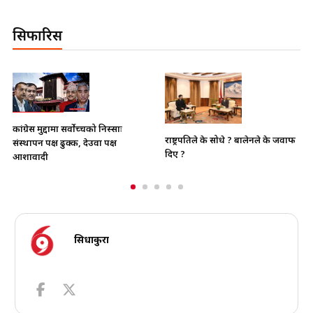
सिफारिस
ुद्दामा सर्वोच्चको निस्साः
भाइचारा ख
राष्ट्रपतिले के सोधे ? बालेनले के जवाफ
पक्ष ढुक्क, देउवा पक्ष
क्रियाकलापप
दिए ?
ी
छ
सिधाकुरा