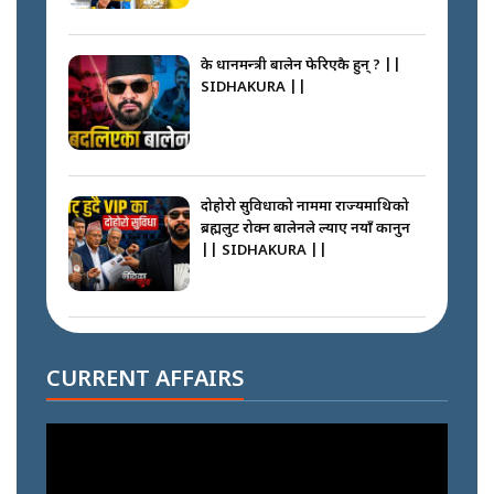
के प्रधानमन्त्री बालेन फेरिएकै हुन् ? ||
SIDHAKURA ||
दोहोरो सुविधाको नाममा राज्यमाथिको
ब्रह्मलुट रोक्न बालेनले ल्याए नयाँ कानुन
|| SIDHAKURA ||
निम्सदाइसँगै अस्ताएका रेकर्डहोल्डर
आरोहीहरू | Record-breaking
CURRENT AFFAIRS
climbers who set foot with
Nimsdai |
गोली ठोकेर पक्राउ गरिएको कर्मा ग्याङको