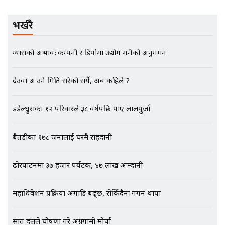
मृतकका परिवारप्रति मेडिकल काउन्सीलको
बदनियत ! न्याय खोज्दै भौतारिदै सुवास
भर्खरै
|| THE REPORTER ||
ग्यासको अभावः कम्पनी र डिपोमा उद्योग मन्त्रीको अनुगमन
EXCLUSIVE - भिजिट भिसामा सेटिङको
देउवा आउने मिति सरेको सर्यै, अब कहिले ?
गोप्य अडियो र म्यासेज, गृह मन्त्रालय
कनेक्सन ! || VISIT VISA SCAM
डडेल्धुराका १२ परिवारले ३८ वर्षपछि पाए लालपुर्जा
बैतडीका १७८ जनालाई घरमै राहदानी
भिजिट भिसामा गृह मन्त्रालयकै सेटिङः१
अर्ब बढी घुस!|| SIDHAKURA ||
ढोरपाटनमा ३७ हजार पर्यटक, ४७ लाख आम्दानी
महाधिवेशन प्रक्रिया अगाडि बढ्छ, रोकिँदैनः गगन थापा
एभरेष्ट अस्पताल फलोअपः CCTV फुटेज
गायब || Everest Hospital
सात दलले घोषणा गरे अग्रगामी मोर्चा