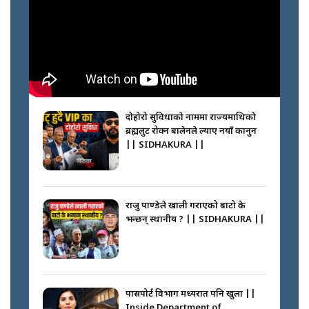
अपराध श्रृङ्खला || SIDHAKURA ||
नभाँडिएको सद्भाव : कप्तानगञ्जबाट
सल्किएको आगो निभाउनेहरू ||
SIDHAKURA || THE REPORTER
दोहोरो सुविधाको नाममा राज्यमाथिको
||
ब्रह्मलुट रोक्न बालेनले ल्याए नयाँ कानुन
|| SIDHAKURA ||
नेपालीलाई भरिया मात्र देख्ने दृष्टिकोण
बदलेका ‘निम्स दाई’ || SIDHAKURA
||
राजु पाण्डेले खाली गराएको बाटो के
भन्छन् स्थानीय ? || SIDHAKURA ||
कप्तानगञ्जपछि मधेसमा के हुँदैछ ?
आगो निभाउने कि तेल थप्ने ? WHATS
HAPPENING IN MADHESH ? ||
पासपोर्ट विभाग मध्यरात पनि खुला ||
Inside Department of