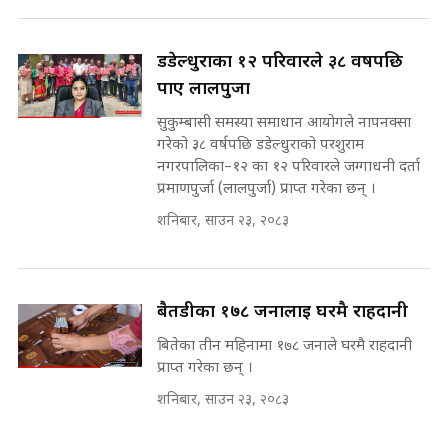
SIDHAKURA INVESTIGATION
||
पटकपटक भावुक बने गृहमन्त्री सुदन
डडेल्धुराका १२ परिवारले ३८ वर्षपछि
गुरुङ, भक्कानिए सांसदहरू ||
SIDHAKURA ||
पाए लालपुर्जा
मन्त्री र पूर्व मन्त्रीको ७८ लाख घुस डिलको
अडियो | FULL AUDIO |
सुकुम्बासी समस्या समाधान आयोगले नापनक्सा
SIDHAKURA |
गरेको ३८ वर्षपछि डडेल्धुराको परशुराम
नगरपालिका–१२ का १२ परिवारले जग्गाधनी दर्ता
प्रमाणपुर्जा (लालपुर्जा) प्राप्त गरेका छन् ।
मन्त्री राजकुमारलाई घुस दिने विचौलीया
शनिबार, साउन २३, २०८३
पूर्व मन्त्री रञ्जिता || SIDHAKURA
||
बैतडीका १७८ जनालाई घरमै राहदानी
बितेका तीन महिनामा १७८ जनाले घरमै राहदानी
मन्त्रीले घुस डिल गरेको अडियो ! दुई झोला
नोट मन्त्रीलाई घुस | SIDHAKURA |
प्राप्त गरेका छन् ।
SIDHAKURA INVESTIGATION |
शनिबार, साउन २३, २०८३