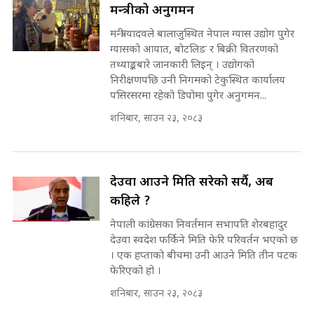
मन्त्रीको अनुगमन
on the Same Page ||
पोप्पोको पासोः कमाउने लोभमा घरबार नै
SIDHAKURA ||
उठिबास | The Dark Side of
मन्त्री यादवले बालाजुस्थित नेपाल ग्यास उद्योग पुगेर
'Poppo Live'-SIDHAKURA
ग्यासको आयात, बोटलिङ र बिक्री वितरणको
INVESTIGATION
तथ्याङ्कबारे जानकारी लिइन् । उद्योगको
सहकारी पीडितसँग मन्त्री प्रतिभा रावलले
निरीक्षणपछि उनी निगमको टेकुस्थित कार्यालय
भनिन्–साथ दिनुहोस्, दबाब होइन ||
पसिरसरमा रहेको डिपोमा पुगेर अनुगमन...
Sidhakura || Pratibha Rawal
मन्त्री आउने बित्तिकै सुरु भएको थियो
शनिबार, साउन २३, २०८३
घुसको डिल || Raj Kumar Gupta ||
SIDHAKURA ||
रसुवाकाे भाङ्गे झरना | Bhange
Waterfall of Rasuwa ||
देउवा आउने मिति सरेको सर्यै, अब
SIDHAKURA ||
घुसको डिल गर्ने मन्त्रीकाे राजिनामा,
कहिले ?
भूमिसुधार मन्त्रीलाई जोगाइदै ! ||
नेपाली कांग्रेसका निवर्तमान सभापति शेरबहादुर
SIDHAKURA ||
देउवा स्वदेश फर्किने मिति फेरि परिवर्तन भएको छ
कहिले बन्ला चक्रपथ ? विस्तार कार्यमा
। एक हप्ताको बीचमा उनी आउने मिति तीन पटक
किन भइरहेछ ढिलाइ ?The Ring Road
फेरिएको हो ।
Expansion Dilemma |
७८ लाख घुस खाने मन्त्री ! जोगाउने
शनिबार, साउन २३, २०८३
SIDHAKURA |
प्रधानमन्त्री ? || SIDHAKURA ||