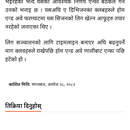
भइरहेको भन्दै यसको आवश्यक निर्णय एन्फा बैठकले गर्ने
उनको भनाइ छ । यसअघि ए डिभिजनका क्लबहरुले होम
एन्ड अवे फरम्याटमा यस सिजनको लिग खेल्न आफूहरु तयार
नरहेको जनाएका थिए ।
लिग सञ्चालनको लागि टाइमलाइन बनाएर अघि बढनुपर्ने
माग क्लवहरुले राखेपछि होम एन्ड अवे प्रणालीबाट एन्फा पछि
हटेको हो ।
प्रकाशित मिति:
मंगलबार, असोज २८, २०८२
प्रतिक्रिया दिनुहोस्