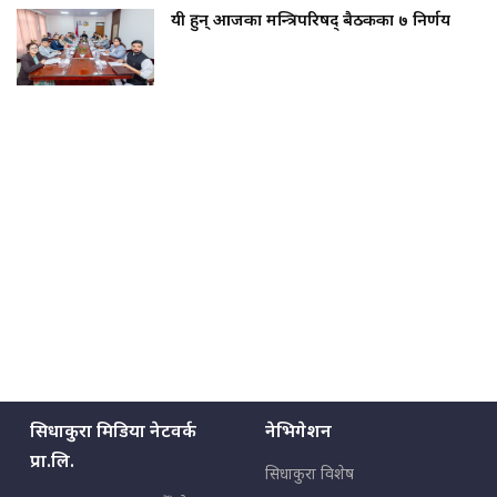
यी हुन् आजका मन्त्रिपरिषद् बैठकका ७ निर्णय
सिधाकुरा मिडिया नेटवर्क
नेभिगेशन
प्रा.लि.
सिधाकुरा विशेष