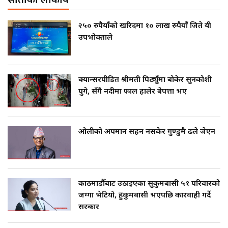
साताको लोकप्रीय
२५० रुपैयाँको खरिदमा १० लाख रुपैयाँ जिते यी
उपभोक्ताले
क्यान्सरपीडित श्रीमती पिठ्युँमा बोकेर सुनकोशी
पुगे, सँगै नदीमा फाल हालेर बेपत्ता भए
ओलीको अपमान सहन नसकेर गुण्डुमै ढले जेएन
काठमाडौँबाट उठाइएका सुकुमबासी ५१ परिवारको
जग्गा भेटियो, हुकुमबासी भएपछि कारवाही गर्दै
सरकार