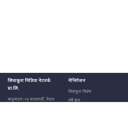
सिधाकुरा मिडिया नेटवर्क
नेभिगेशन
प्रा.लि.
सिधाकुरा विशेष
बालुवाटार–०३ काठमाडौँ, नेपाल
सबै कुरा
जनताका कुरा
सम्पर्क: ९८५१३६२६६६,
९८०२३६२६६६
उपभोक्ताका कुरा
इमेल:
news@sidhakura.com
,
info@sidhakura.com
अपराध