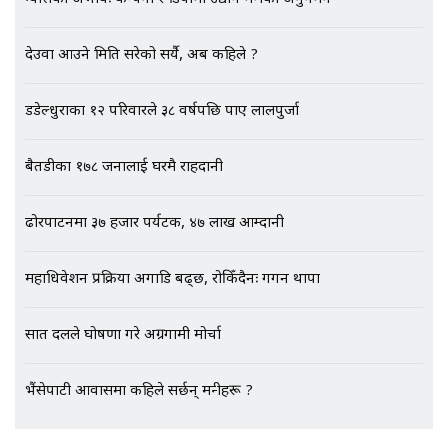
EXCLUSIVE - भिजिट भिसामा सेटिङको
देउवा आउने मिति सरेको सर्यै, अब कहिले ?
गोप्य अडियो र म्यासेज, गृह मन्त्रालय
कनेक्सन ! || VISIT VISA SCAM
डडेल्धुराका १२ परिवारले ३८ वर्षपछि पाए लालपुर्जा
बैतडीका १७८ जनालाई घरमै राहदानी
भिजिट भिसामा गृह मन्त्रालयकै सेटिङः१
अर्ब बढी घुस!|| SIDHAKURA ||
ढोरपाटनमा ३७ हजार पर्यटक, ४७ लाख आम्दानी
महाधिवेशन प्रक्रिया अगाडि बढ्छ, रोकिँदैनः गगन थापा
एभरेष्ट अस्पताल फलोअपः CCTV फुटेज
गायब || Everest Hospital
सात दलले घोषणा गरे अग्रगामी मोर्चा
Followup: CCTV Footage Lost |
SIDHAKURA |
भैंसेपाटी आवासमा कहिले सर्छन् मन्त्रीहरू ?