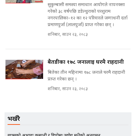
अडियो | FULL AUDIO |
सुकुम्बासी समस्या समाधान आयोगले नापनक्सा
SIDHAKURA |
गरेको ३८ वर्षपछि डडेल्धुराको परशुराम
नगरपालिका–१२ का १२ परिवारले जग्गाधनी दर्ता
कहिले बन्ला चक्रपथ ? विस्तार कार्यमा
प्रमाणपुर्जा (लालपुर्जा) प्राप्त गरेका छन् ।
किन भइरहेछ ढिलाइ ?The Ring Road
Expansion Dilemma |
मन्त्री राजकुमारलाई घुस दिने विचौलीया
शनिबार, साउन २३, २०८३
SIDHAKURA |
पूर्व मन्त्री रञ्जिता || SIDHAKURA
||
बैतडीका १७८ जनालाई घरमै राहदानी
बितेका तीन महिनामा १७८ जनाले घरमै राहदानी
मन्त्रीले घुस डिल गरेको अडियो ! दुई झोला
नोट मन्त्रीलाई घुस | SIDHAKURA |
प्राप्त गरेका छन् ।
SIDHAKURA INVESTIGATION |
शनिबार, साउन २३, २०८३
मृतकका परिवारप्रति मेडिकल काउन्सीलको
बदनियत ! न्याय खोज्दै भौतारिदै सुवास
भर्खरै
|| THE REPORTER ||
ग्यासको अभावः कम्पनी र डिपोमा उद्योग मन्त्रीको अनुगमन