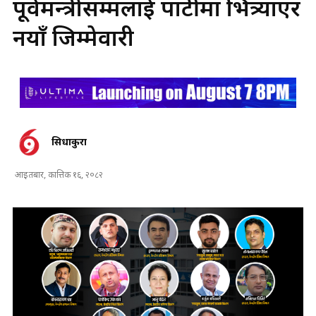
पूर्वमन्त्रीसम्मलाई पार्टीमा भित्र्याएर
नयाँ जिम्मेवारी
सिधाकुरा
आइतबार, कात्तिक १६, २०८२