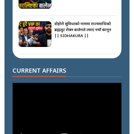
दोहोरो सुविधाको नाममा राज्यमाथिको
ब्रह्मलुट रोक्न बालेनले ल्याए नयाँ कानुन
|| SIDHAKURA ||
निम्सदाइसँगै अस्ताएका रेकर्डहोल्डर
आरोहीहरू | Record-breaking
CURRENT AFFAIRS
climbers who set foot with
Nimsdai |
गोली ठोकेर पक्राउ गरिएको कर्मा ग्याङको
अपराध श्रृङ्खला || SIDHAKURA ||