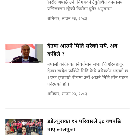
निरीक्षणपछि उनी निगमको टेकुस्थित कार्यालय
इनड्राइभ || SIDHAKURA ||
पसिरसरमा रहेको डिपोमा पुगेर अनुगमन...
मन्त्री आउने बित्तिकै सुरु भएको थियो
शनिबार, साउन २३, २०८३
घुसको डिल || Raj Kumar Gupta ||
SIDHAKURA ||
राष्ट्रिय सवालमा ९ दल एकजुट ||
Prachanda, Rabi, Gagan Stand
देउवा आउने मिति सरेको सर्यै, अब
on the Same Page ||
घुसको डिल गर्ने मन्त्रीकाे राजिनामा,
कहिले ?
SIDHAKURA ||
भूमिसुधार मन्त्रीलाई जोगाइदै ! ||
नेपाली कांग्रेसका निवर्तमान सभापति शेरबहादुर
SIDHAKURA ||
देउवा स्वदेश फर्किने मिति फेरि परिवर्तन भएको छ
सहकारी पीडितसँग मन्त्री प्रतिभा रावलले
। एक हप्ताको बीचमा उनी आउने मिति तीन पटक
भनिन्–साथ दिनुहोस्, दबाब होइन ||
फेरिएको हो ।
Sidhakura || Pratibha Rawal
७८ लाख घुस खाने मन्त्री ! जोगाउने
शनिबार, साउन २३, २०८३
प्रधानमन्त्री ? || SIDHAKURA ||
SIDHAKURA INVESTIGATION
||
रसुवाकाे भाङ्गे झरना | Bhange
डडेल्धुराका १२ परिवारले ३८ वर्षपछि
Waterfall of Rasuwa ||
SIDHAKURA ||
पाए लालपुर्जा
मन्त्री र पूर्व मन्त्रीको ७८ लाख घुस डिलको