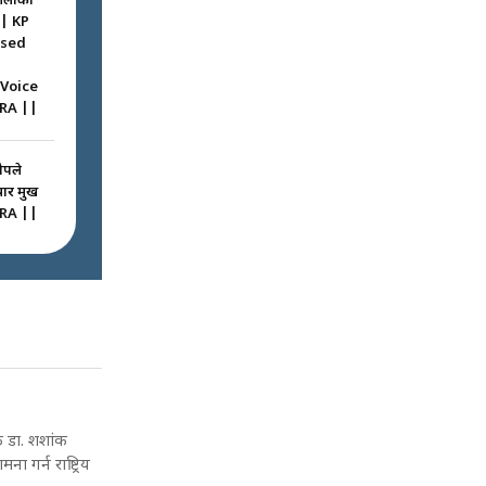
ओलीको
|| KP
ssed
 Voice
RA ||
ोपले
 प्रमुख
RA ||
ठघरामा
रू ! ||
igation
ted
क डा. शशांक
 गर्न राष्ट्रिय
 कमाउने