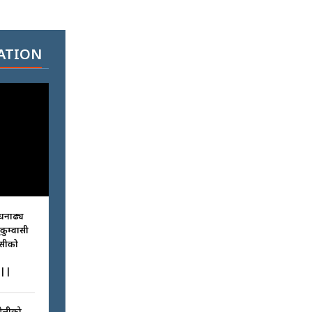
ATION
धनाढ्य
ुकुम्वासी
ासीको
||