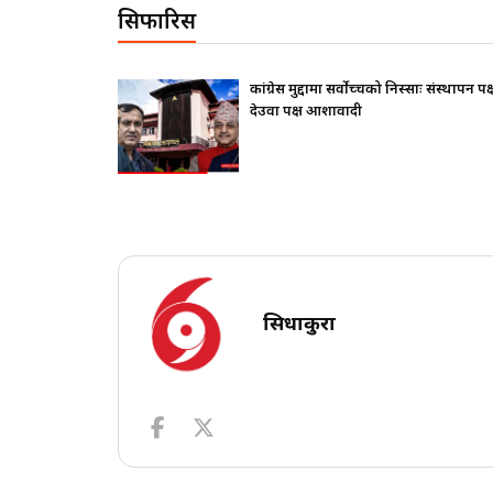
सिफारिस
थापन पक्ष ढुक्क,
राष्ट्रपतिले के सोधे ? बालेनले के जवाफ दिए ?
सिधाकुरा