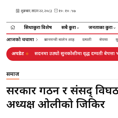
सिधाकुरा विशेष
सबै कुरा
जनताका कुरा
आजको चर्चामा
प्रधानमन्त्री बालेन शाह
दम्पती
बेपत्ता
स
अपडेट
सदनमा उठ्यो सुनकोशीमा वृद्ध दम्पती बेपत्त
समाज
सरकार गठन र संसद् विघठन
अध्यक्ष ओलीको जिकिर