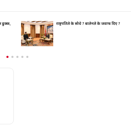
भाइचारा खलबलाउने कुनै पनि क्रियाकलापप्रति सरका
पूर्ण रुपमा सचेत छ