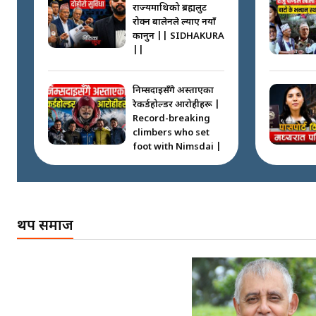
राज्यमाथिको ब्रह्मलुट
रोक्न बालेनले ल्याए नयाँ
कानुन || SIDHAKURA
||
निम्सदाइसँगै अस्ताएका
रेकर्डहोल्डर आरोहीहरू |
Record-breaking
climbers who set
foot with Nimsdai |
गोली ठोकेर पक्राउ
गरिएको कर्मा ग्याङको
अपराध श्रृङ्खला ||
थप समाज
SIDHAKURA ||
नभाँडिएको सद्भाव :
कप्तानगञ्जबाट
सल्किएको आगो