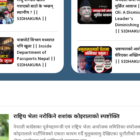
राजु पाण्डेले खाली
अपदस्त केपी 
गराएको बाटो के भन्छन्
मुर्छित आवाज 
स्थानीय ? ||
Oli: A Dismi
SIDHAKURA ||
Leader’s
Diminishing
|| SIDHAKU
पासपोर्ट विभाग मध्यरात
पनि खुला || Inside
भ्रष्टाचारको आर
Department of
घेरिएका अख्तियार
Passports Nepal ||
|| SIDHAKU
SIDHAKURA ||
कहाँ हरायो ग्यास ? ||
Where Did the Gas
अख्तियारको क
Go? || SIDHAKURA
घुस्याहा मन्त्रीह
||
CIAA Invest
over Corrup
Minister ||
राष्ट्रिय भेला नरोकिने शशांक कोइरालाको स्पष्टोक्ति
SIDHAKURA
पासपोर्ट पाउन फेरि सकस
नेपाली कांग्रेसका पूर्वमहामन्त्री एवं राष्ट्रिय भेला आयोजक समितिका संयोज
। के हो समस्या ? ||
कोइरालाले पार्टीभित्रको एकता कायम गर्दै मुलुकसामु देखिएका चुनौतीको सामना
SIDHAKURA ||
पोप्पोको पासोः