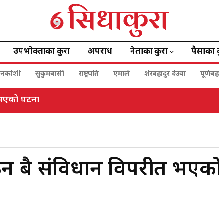
उपभोक्ताका कुरा
अपराध
नेताका कुरा
पैसाका 
ुनकोशी
सुकुमबासी
राष्ट्रपति
एमाले
शेरबहादुर देउवा
पूर्णब
ा भएको घटना
 दुबै संविधान विपरीत भएक