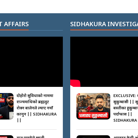
 AFFAIRS
SIDHAKURA INVESTIG
दोहोरो सुविधाको नाममा
EXCLUSIVE: 
राज्यमाथिको ब्रह्मलुट
सुकुम्बासी || स
रोक्न बालेनले ल्याए नयाँ
बस्तीका हुकुम्ब
कानुन || SIDHAKURA
पर्दाफास ||
||
SIDHAKURA 