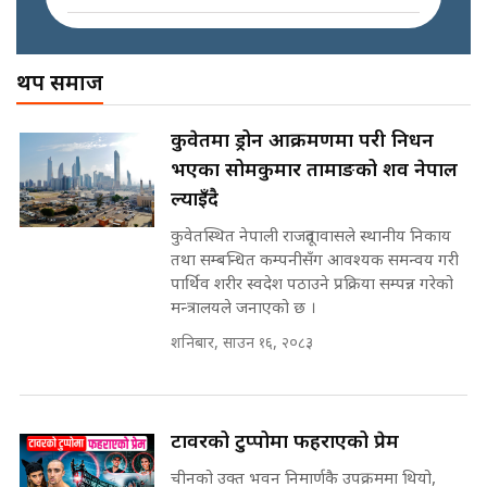
इनड्राइभ || SIDHAKURA ||
अख्तियारको कठघरामा घुस्याहा मन्त्रीहरू
! || CIAA Investigation over
थप समाज
Corrupted Minister ||
SIDHAKURA
राष्ट्रिय सवालमा ९ दल एकजुट ||
कुवेतमा ड्रोन आक्रमणमा परी निधन
Prachanda, Rabi, Gagan Stand
भएका सोमकुमार तामाङको शव नेपाल
on the Same Page ||
पोप्पोको पासोः कमाउने लोभमा घरबार नै
SIDHAKURA ||
ल्याइँदै
उठिबास | The Dark Side of
'Poppo Live'-SIDHAKURA
कुवेतस्थित नेपाली राजदूतावासले स्थानीय निकाय
INVESTIGATION
तथा सम्बन्धित कम्पनीसँग आवश्यक समन्वय गरी
सहकारी पीडितसँग मन्त्री प्रतिभा रावलले
पार्थिव शरीर स्वदेश पठाउने प्रक्रिया सम्पन्न गरेको
भनिन्–साथ दिनुहोस्, दबाब होइन ||
मन्त्रालयले जनाएको छ ।
Sidhakura || Pratibha Rawal
मन्त्री आउने बित्तिकै सुरु भएको थियो
शनिबार, साउन १६, २०८३
घुसको डिल || Raj Kumar Gupta ||
SIDHAKURA ||
रसुवाकाे भाङ्गे झरना | Bhange
Waterfall of Rasuwa ||
टावरको टुप्पोमा फहराएको प्रेम
SIDHAKURA ||
घुसको डिल गर्ने मन्त्रीकाे राजिनामा,
चीनको उक्त भवन निमार्णकै उपक्रममा थियो,
भूमिसुधार मन्त्रीलाई जोगाइदै ! ||