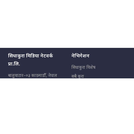
सिधाकुरा मिडिया नेटवर्क
नेभिगेशन
प्रा.लि.
सिधाकुरा विशेष
बालुवाटार–०३ काठमाडौँ, नेपाल
सबै कुरा
जनताका कुरा
सम्पर्क: ९८५१३६२६६६,
९८०२३६२६६६
उपभोक्ताका कुरा
इमेल:
news@sidhakura.com
,
info@sidhakura.com
अपराध
हाम्रो टीम
विज्ञापनका लागि