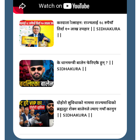
करदाता प्रोत्साहन: राज्यलाई २८ रुपैयाँ
तिर्दा १० लाख उपहार || SIDHAKURA
||
के प्रधानमन्त्री बालेन फेरिएकै हुन् ? ||
SIDHAKURA ||
दोहोरो सुविधाको नाममा राज्यमाथिको
ब्रह्मलुट रोक्न बालेनले ल्याए नयाँ कानुन
|| SIDHAKURA ||