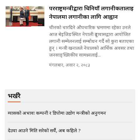
परराष्ट्रमन्त्रीद्वारा चिनियाँ लगानीकर्तालाई
मन्त्रीले घुस डिल गरेको अडियो ! दुई झोला
नेपालमा लगानीका लागि आह्वान
नोट मन्त्रीलाई घुस | SIDHAKURA |
SIDHAKURA INVESTIGATION |
चीनको चारदिने औपचारिक भ्रमणमा रहेका उनले
आज बेइजिङस्थित नेपाली दूतावासद्वारा आयोजित
लगानी सम्मेलनलाई सम्बोधन गर्दै सो कुरा बताएका
हुन् । मन्त्री खनालले नेपालको आर्थिक अवसर तथा
मृतकका परिवारप्रति मेडिकल काउन्सीलको
जनसाङ्ख्यिकीय सामथ्र्यलाई...
बदनियत ! न्याय खोज्दै भौतारिदै सुवास
|| THE REPORTER ||
मंगलबार, असार २, २०८३
EXCLUSIVE - भिजिट भिसामा सेटिङको
भर्खरै
गोप्य अडियो र म्यासेज, गृह मन्त्रालय
कनेक्सन ! || VISIT VISA SCAM
ग्यासको अभावः कम्पनी र डिपोमा उद्योग मन्त्रीको अनुगमन
देउवा आउने मिति सरेको सर्यै, अब कहिले ?
भिजिट भिसामा गृह मन्त्रालयकै सेटिङः१
अर्ब बढी घुस!|| SIDHAKURA ||