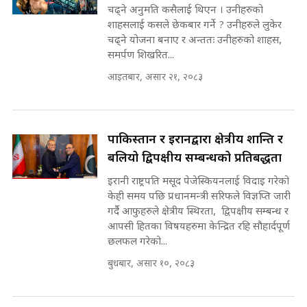
चढ्ने अनुमति कसैलाई थिएन । उनीहरुको
SIDHAKURA ||
शाहसलाई कसले छेकबार गर्ने ? उनीहरुले लुकेर
कहिले बन्ला चक्रपथ ? विस्तार कार्यमा
चढ्ने योजना बनाए र अन्ततः उनीहरुको शाहस,
किन भइरहेछ ढिलाइ ?The Ring Road
समर्पण शिखरित...
Expansion Dilemma |
७८ लाख घुस खाने मन्त्री ! जोगाउने
आइतबार, असार २१, २०८३
SIDHAKURA |
प्रधानमन्त्री ? || SIDHAKURA ||
SIDHAKURA INVESTIGATION
||
पटकपटक भावुक बने गृहमन्त्री सुदन
पाकिस्तान र इरानद्वारा क्षेत्रीय शान्ति र
गुरुङ, भक्कानिए सांसदहरू ||
SIDHAKURA ||
बलियो द्विपक्षीय सम्बन्धको प्रतिबद्धता
मन्त्री र पूर्व मन्त्रीको ७८ लाख घुस डिलको
अडियो | FULL AUDIO |
इरानी राष्ट्रपति मसूद पेजेस्कियनलाई विदाइ गरेको
SIDHAKURA |
केही समय पछि प्रधानमन्त्री सरिफले विज्ञप्ति जारी
गर्दै आफुहरुले क्षेत्रीय स्थिरता, द्विपक्षीय सम्बन्ध र
आपसी हितका विषयहरुमा केन्द्रित रहि सौहार्दपूर्ण
छलफल गरेको...
मन्त्री राजकुमारलाई घुस दिने विचौलीया
पूर्व मन्त्री रञ्जिता || SIDHAKURA
बुधबार, असार १०, २०८३
||