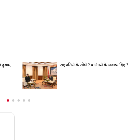
?
भाइचारा खलबलाउने कुनै पनि क्रियाकलापप्रति सर
पूर्ण रुपमा सचेत छ