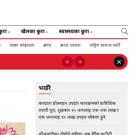
कुरा
खेलका कुरा
स्वास्थ्यका कुरा
ा
शेखर कोइराला
प्रचण्ड
प्रकाश ज्वाला
राष्ट्रिय स्वतन्त्र पार्टी
भर्खरै
करदाता प्रोत्साहन उपहार कार्यक्रमको प्राविधिक
तयारी पूरा, शुक्रबार १५ जनालाई एक-एक लाख र
एक जनालाई १० लाख उपहार घोषणा हुने
भीआईपीका दोहोरो सुविधा अब हुँदैछ कटौती