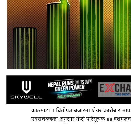
काठमाडौँ । धितोपत्र बजारमा शेयर कारोबार माप
एक्सचेञ्जका अनुसार नेप्से परिसूचक ४४ दशमलव