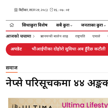
सिधाकुरा विशेष
सबै कुरा
जनताका कुरा
आजको चर्चामा
प्रधानमन्त्री बालेन शाह
राष्ट्रपति
एमाले
अपडेट
भीआईपीका दोहोरो सुविधा अब हुँदैछ कटौती
समाज
नेप्से परिसूचकमा ४४ अङ्कको