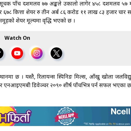
 परिसूचक पाँच दशमलव ७७ अङ्कले उकालो लागेर ४५८ दशमलव ५७ 
 ६७८ कित्ता शेयर रु तीन अर्ब ८६ करोड ११ लाख ८३ हजार चार 
ूहको शेयर मूल्यमा वृद्धि भएको छ ।
Watch On
थानमा छ । यस्तै, रिलायन्स स्पिनिङ मिल्स, आँखु खोला जलविद्यु
ट र एनआइएमबी डिवेञ्चर २०९० शीर्ष पाँचभित्र पर्न सफल भएका छ