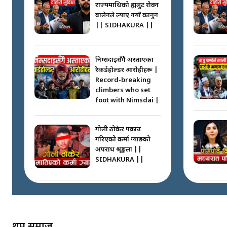
राज्यमाथिको ब्रह्मलुट रोक्न
बालेनले ल्याए नयाँ कानुन
|| SIDHAKURA ||
निम्सदाइसँगै अस्ताएका
रेकर्डहोल्डर आरोहीहरू |
Record-breaking
climbers who set
foot with Nimsdai |
गोली ठोकेर पक्राउ
गरिएको कर्मा ग्याङको
अपराध श्रृङ्खला ||
SIDHAKURA ||
नभाँडिएको सद्भाव :
कप्तानगञ्जबाट
सल्किएको आगो
निभाउनेहरू ||