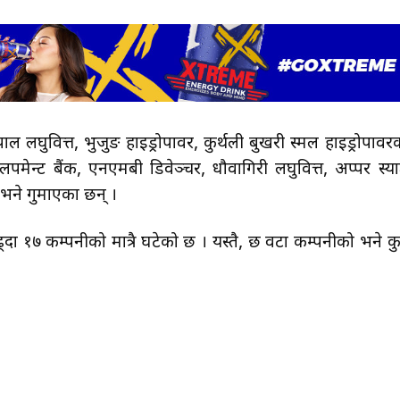
ाल लघुवित्त, भुजुङ हाइड्रोपावर, कुर्थली बुखरी स्मल हाइड्रोपावर
पमेन्ट बैंक, एनएमबी डिवेञ्चर, धौवागिरी लघुवित्त, अप्पर स्याङ्
े भने गुमाएका छन् ।
 १७ कम्पनीको मात्रै घटेको छ । यस्तै, छ वटा कम्पनीको भने कु