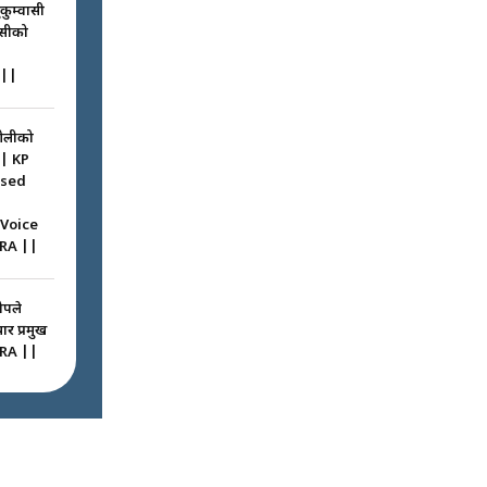
ुकुम्वासी
ासीको
||
ओलीको
|| KP
ssed
 Voice
RA ||
ोपले
ार प्रमुख
RA ||
ठघरामा
रू ! ||