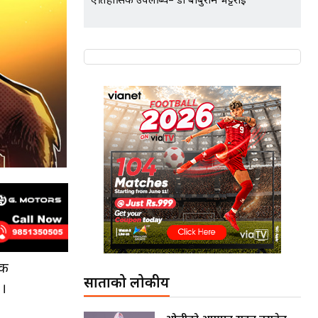
ऐतिहासिक उपलब्धि– डा बाबुराम भट्टराई
टक
साताको लोकप्रीय
 ।