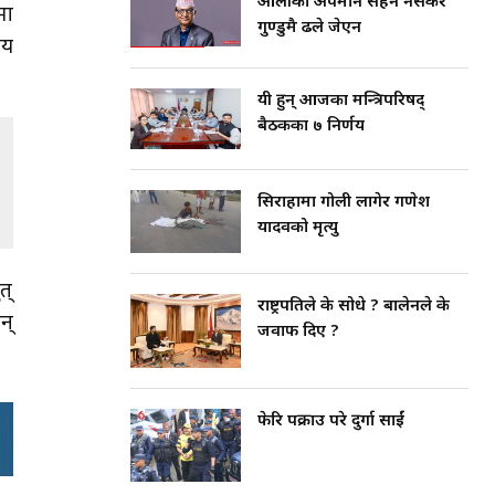
ओलीको अपमान सहन नसकेर
मा
गुण्डुमै ढले जेएन
सय
यी हुन् आजका मन्त्रिपरिषद्
बैठकका ७ निर्णय
सिराहामा गोली लागेर गणेश
यादवको मृत्यु
त्
राष्ट्रपतिले के सोधे ? बालेनले के
न्
जवाफ दिए ?
फेरि पक्राउ परे दुर्गा प्रसाईं