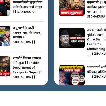
राज्यमाथिको ब्रह्मलुट रोक्न
सुकुम्बासी || स
बालेनले ल्याए नयाँ कानुन
बस्तीका हुकुम्ब
|| SIDHAKURA ||
पर्दाफास ||
SIDHAKURA 
राजु पाण्डेले खाली
अपदस्त केपी 
गराएको बाटो के भन्छन्
मुर्छित आवाज 
स्थानीय ? ||
Oli: A Dismi
SIDHAKURA ||
Leader’s
Diminishing
|| SIDHAKU
पासपोर्ट विभाग मध्यरात
पनि खुला || Inside
भ्रष्टाचारको आर
Department of
घेरिएका अख्तिय
Passports Nepal ||
|| SIDHAKU
SIDHAKURA ||
कहाँ हरायो ग्यास ? ||
Where Did the Gas
अख्तियारको क
Go? || SIDHAKURA
घुस्याहा मन्त्रीह
||