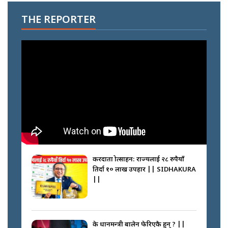
THE REPORTER
करदाता प्रोत्साहन: राज्यलाई २८ रुपैयाँ
तिर्दा १० लाख उपहार || SIDHAKURA
||
के प्रधानमन्त्री बालेन फेरिएकै हुन् ? ||