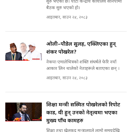
सुरु भएको छ। पार्टी केन्द्रीय कार्यालय सानेपामा
INVESTIGATION
बैठक सुरु भएको हो।
मोबिलिटीमा महिलाको पहुँच विस्तार गर्दै
आइतबार, साउन २४, २०८३
इनड्राइभ || SIDHAKURA ||
मन्त्री आउने बित्तिकै सुरु भएको थियो
घुसको डिल || Raj Kumar Gupta ||
SIDHAKURA ||
ओली–पौडेल सुलह, एक्लिएका हुन्
राष्ट्रिय सवालमा ९ दल एकजुट ||
शंकर पोखरेल?
Prachanda, Rabi, Gagan Stand
on the Same Page ||
नेकपा एमालेभित्रको शक्ति संघर्षले फेरि नयाँ
घुसको डिल गर्ने मन्त्रीकाे राजिनामा,
SIDHAKURA ||
आकार लिन थालेको नेताहरूले बताएका छन् ।
भूमिसुधार मन्त्रीलाई जोगाइदै ! ||
SIDHAKURA ||
आइतबार, साउन २४, २०८३
सहकारी पीडितसँग मन्त्री प्रतिभा रावलले
भनिन्–साथ दिनुहोस्, दबाब होइन ||
Sidhakura || Pratibha Rawal
७८ लाख घुस खाने मन्त्री ! जोगाउने
शिक्षा मन्त्री सस्मित पोखरेलको रिपोर्ट
प्रधानमन्त्री ? || SIDHAKURA ||
कार्ड, यी हुन् उनको नेतृत्वमा भएका
SIDHAKURA INVESTIGATION
||
मुख्य पाँच कामहरु
रसुवाकाे भाङ्गे झरना | Bhange
शिक्षा तथा खेलकुद मन्त्रालयले लामो समयदेखि
Waterfall of Rasuwa ||