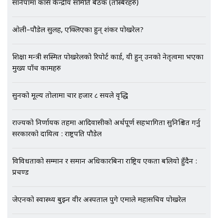
सानेपामा कांग्रेस केन्द्रीय समिति बैठक (तस्बिरहरु)
ओली–पौडेल सुलह, एक्लिएका हुन् शंकर पोखरेल?
EXCLUSIVE - भिजिट भिसामा सेटिङको
गोप्य अडियो र म्यासेज, गृह मन्त्रालय
शिक्षा मन्त्री सस्मित पोखरेलको रिपोर्ट कार्ड, यी हुन् उनको नेतृत्वमा भएका
कनेक्सन ! || VISIT VISA SCAM
मुख्य पाँच कामहरु
सुनको मूल्य तोलामा चार हजार ८ सयले वृद्धि
भिजिट भिसामा गृह मन्त्रालयकै सेटिङः१
अर्ब बढी घुस!|| SIDHAKURA ||
राज्यको निर्णायक तहमा आदिवासीको अर्थपूर्ण सहभागिता सुनिश्चित गर्नु
सरकारको दायित्व : राष्ट्रपति पौडेल
विविधताको सम्मान र समान अधिकारबिना राष्ट्रिय एकता बलियो हुँदैन :
एभरेष्ट अस्पताल फलोअपः CCTV फुटेज
प्रचण्ड
गायब || Everest Hospital
Followup: CCTV Footage Lost |
SIDHAKURA |
जेएनको स्वास्थ्य बुझ्न वीर अस्पताल पुगे एमाले महासचिव पोखरेल