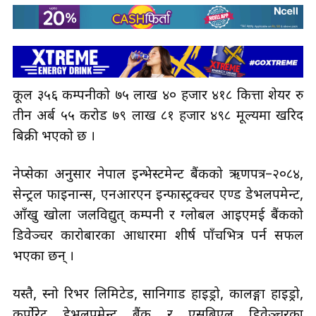
कूल ३५६ कम्पनीको ७५ लाख ४० हजार ४१८ कित्ता शेयर रु
तीन अर्ब ५५ करोड ७९ लाख ८१ हजार ४९८ मूल्यमा खरिद
बिक्री भएको छ ।
नेप्सेका अनुसार नेपाल इन्भेस्टमेन्ट बैंकको ऋणपत्र–२०८४,
सेन्ट्रल फाइनान्स, एनआरएन इन्फास्ट्रक्चर एण्ड डेभलपमेन्ट,
आँखु खोला जलविद्युत् कम्पनी र ग्लोबल आइएमई बैंकको
डिवेञ्चर कारोबारका आधारमा शीर्ष पाँचभित्र पर्न सफल
भएका छन् ।
यस्तै, स्नो रिभर लिमिटेड, सानिगाड हाइड्रो, कालङ्गा हाइड्रो,
कर्पोरेट डेभलपमेन्ट बैंक र एसबिएल डिवेञ्चरका