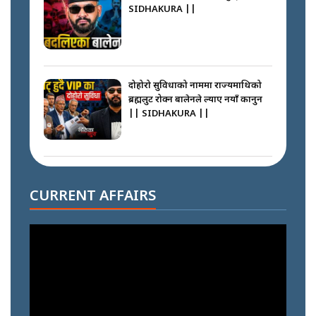
SIDHAKURA ||
दोहोरो सुविधाको नाममा राज्यमाथिको
ब्रह्मलुट रोक्न बालेनले ल्याए नयाँ कानुन
|| SIDHAKURA ||
निम्सदाइसँगै अस्ताएका रेकर्डहोल्डर
आरोहीहरू | Record-breaking
CURRENT AFFAIRS
climbers who set foot with
Nimsdai |
गोली ठोकेर पक्राउ गरिएको कर्मा ग्याङको
अपराध श्रृङ्खला || SIDHAKURA ||