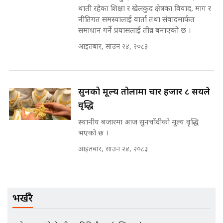
SIDHAKURA ||
थाती रहेका शिक्षा र खेलकुद क्षेत्रका विवाद, माग र
मन्त्री र पूर्व मन्त्रीको ७८ लाख घुस डिलको
नीतिगत समस्यालाई वार्ता तथा संवादमार्फत
अडियो | FULL AUDIO |
समाधान गर्ने प्रयासलाई तीव्र बनाएको छ ।
SIDHAKURA |
आइतबार, साउन २४, २०८३
कहिले बन्ला चक्रपथ ? विस्तार कार्यमा
किन भइरहेछ ढिलाइ ?The Ring Road
Expansion Dilemma |
मन्त्री राजकुमारलाई घुस दिने विचौलीया
SIDHAKURA |
पूर्व मन्त्री रञ्जिता || SIDHAKURA
सुनको मूल्य तोलामा चार हजार ८ सयले
||
वृद्धि
स्थानीय बजारमा आज सुनचाँदीको मूल्य वृद्धि
भएको छ ।
मन्त्रीले घुस डिल गरेको अडियो ! दुई झोला
आइतबार, साउन २४, २०८३
नोट मन्त्रीलाई घुस | SIDHAKURA |
SIDHAKURA INVESTIGATION |
भर्खरै
मृतकका परिवारप्रति मेडिकल काउन्सीलको
बदनियत ! न्याय खोज्दै भौतारिदै सुवास
|| THE REPORTER ||