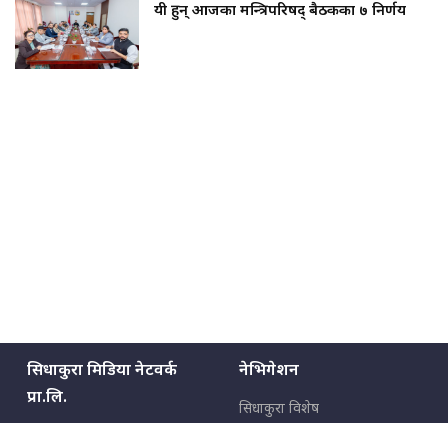
यी हुन् आजका मन्त्रिपरिषद् बैठकका ७ निर्णय
सिधाकुरा मिडिया नेटवर्क
नेभिगेशन
प्रा.लि.
सिधाकुरा विशेष
बालुवाटार–०३ काठमाडौँ, नेपाल
सबै कुरा