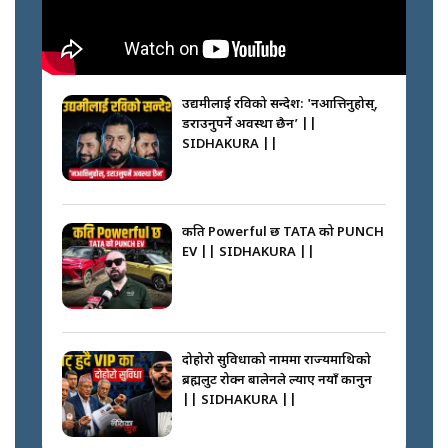
नभाँडिएको सद्भाव : कप्तानगञ्जबाट
सल्किएको आगो निभाउनेहरू ||
SIDHAKURA || THE REPORTER
उद्यमीलाई रविको सन्देश: 'नआत्तिनुहोस्,
||
डराउनुपर्ने अवस्था छैन’ ||
SIDHAKURA ||
नेपालीलाई भरिया मात्र देख्ने दृष्टिकोण
बदलेका ‘निम्स दाई’ || SIDHAKURA
||
कति Powerful छ TATA को PUNCH
EV || SIDHAKURA ||
कप्तानगञ्जपछि मधेसमा के हुँदैछ ?
आगो निभाउने कि तेल थप्ने ? WHATS
HAPPENING IN MADHESH ? ||
दोहोरो सुविधाको नाममा राज्यमाथिको
ब्रह्मलुट रोक्न बालेनले ल्याए नयाँ कानुन
|| SIDHAKURA ||
कप्तानगञ्ज घटनाको सुरुवात कसरी