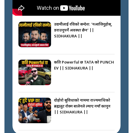
नभाँडिएको सद्भाव : कप्तानगञ्जबाट
सल्किएको आगो निभाउनेहरू ||
SIDHAKURA || THE REPORTER
उद्यमीलाई रविको सन्देश: 'नआत्तिनुहोस्,
||
डराउनुपर्ने अवस्था छैन’ ||
SIDHAKURA ||
नेपालीलाई भरिया मात्र देख्ने दृष्टिकोण
बदलेका ‘निम्स दाई’ || SIDHAKURA
||
कति Powerful छ TATA को PUNCH
EV || SIDHAKURA ||
कप्तानगञ्जपछि मधेसमा के हुँदैछ ?
आगो निभाउने कि तेल थप्ने ? WHATS
HAPPENING IN MADHESH ? ||
दोहोरो सुविधाको नाममा राज्यमाथिको
ब्रह्मलुट रोक्न बालेनले ल्याए नयाँ कानुन
|| SIDHAKURA ||
कप्तानगञ्ज घटनाको सुरुवात कसरी
भयो ? के के भयो ? || SUNSARI