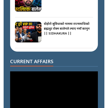
दोहोरो सुविधाको नाममा राज्यमाथिको
ब्रह्मलुट रोक्न बालेनले ल्याए नयाँ कानुन
|| SIDHAKURA ||
निम्सदाइसँगै अस्ताएका रेकर्डहोल्डर
आरोहीहरू | Record-breaking
CURRENT AFFAIRS
climbers who set foot with
Nimsdai |
गोली ठोकेर पक्राउ गरिएको कर्मा ग्याङको
अपराध श्रृङ्खला || SIDHAKURA ||