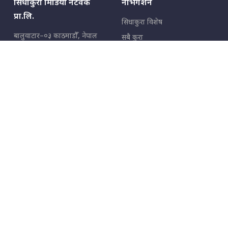
सिधाकुरा मिडिया नेटवर्क
नेभिगेशन
प्रा.लि.
सिधाकुरा विशेष
बालुवाटार–०३ काठमाडौँ, नेपाल
सबै कुरा
जनताका कुरा
सम्पर्क: ९८५१३६२६६६,
९८०२३६२६६६
उपभोक्ताका कुरा
इमेल:
news@sidhakura.com
,
info@sidhakura.com
अपराध
हाम्रो टीम
विज्ञापनका लागि
९८०२३६१६६६, ९८५१३३१६६६
marketing@sidhakura.com
प्रकाशक
सम्पादक
युवराज कंडेल
अक्षर काका
सूचना विभाग दर्ता नं.