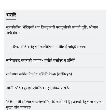
भर्खरै
EXCLUSIVE - भिजिट भिसामा सेटिङको
गोप्य अडियो र म्यासेज, गृह मन्त्रालय
कनेक्सन ! || VISIT VISA SCAM
सुनकोशीमा भेटिएको शव तिलकुमारी पराजुलीको भएको पुष्टि, श्रीमान्
अझै बेपत्ता
‘नागरिक, नीति र नेतृत्व’ कार्यक्रममा मन्त्रीलाई जोड्दै रास्वपा
भिजिट भिसामा गृह मन्त्रालयकै सेटिङः१
अर्ब बढी घुस!|| SIDHAKURA ||
सानेपाबाट गगनको जवाफ– कसैले तर्साएर म तर्सिन्नँ
सानेपामा कांग्रेस केन्द्रीय समिति बैठक (तस्बिरहरु)
एभरेष्ट अस्पताल फलोअपः CCTV फुटेज
गायब || Everest Hospital
ओली–पौडेल सुलह, एक्लिएका हुन् शंकर पोखरेल?
Followup: CCTV Footage Lost |
SIDHAKURA |
शिक्षा मन्त्री सस्मित पोखरेलको रिपोर्ट कार्ड, यी हुन् उनको नेतृत्वमा भएका
मुख्य पाँच कामहरु