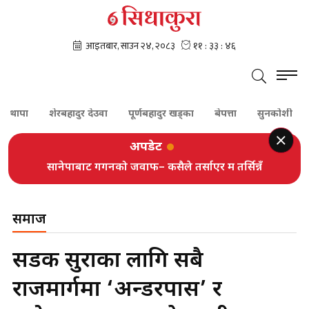
ा
शेरबहादुर देउवा
पूर्णबहादुर खड्का
बेपत्ता
सुनकोशी
दम्पत
अपडेट
सानेपाबाट गगनको जवाफ– कसैले तर्साएर म तर्सिन्नँ
समाज
सडक सुरक्षाका लागि सबै
राजमार्गमा ‘अन्डरपास’ र