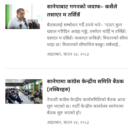
मन्त्री र पूर्व मन्त्रीको ७८ लाख घुस डिलको
सानेपाबाट गगनको जवाफ– कसैले
अडियो | FULL AUDIO |
SIDHAKURA |
तर्साएर म तर्सिन्नँ
कहिले बन्ला चक्रपथ ? विस्तार कार्यमा
बैठकलाई सम्बोधन गर्दै उनले भने– ‘एउटा कुरा
किन भइरहेछ ढिलाइ ?The Ring Road
ख्याल गरिदिन आग्रह गर्छु, तर्साएर चाहिँ म तर्सिन्नँ।
Expansion Dilemma |
दबाएर म दबिन्नँ। फकाएर फकिन्नँ। विधानको सीमा
मन्त्री राजकुमारलाई घुस दिने विचौलीया
SIDHAKURA |
थाहा छ। विधानको सीमाभित्र बस्छु। सबैलाई...
पूर्व मन्त्री रञ्जिता || SIDHAKURA
||
आइतबार, साउन २४, २०८३
मन्त्रीले घुस डिल गरेको अडियो ! दुई झोला
सानेपामा कांग्रेस केन्द्रीय समिति बैठक
नोट मन्त्रीलाई घुस | SIDHAKURA |
(तस्बिरहरु)
SIDHAKURA INVESTIGATION |
नेपाली कांग्रेस केन्द्रीय कार्यसमितिको बैठक आज
सुरु भएको छ। पार्टी केन्द्रीय कार्यालय सानेपामा
बैठक सुरु भएको हो।
मृतकका परिवारप्रति मेडिकल काउन्सीलको
बदनियत ! न्याय खोज्दै भौतारिदै सुवास
आइतबार, साउन २४, २०८३
|| THE REPORTER ||