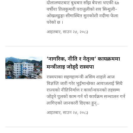
दोलालघाटबाट बुधबार साँझ बेपत्ता भएकी ६७
मोबिलिटीमा महिलाको पहुँच विस्तार गर्दै
वर्षीया तिलकुमारी पराजुलीको शव सिन्धुली–
इनड्राइभ || SIDHAKURA ||
ओखलढुङ्गा सीमास्थित सुनकोशी नदीमा फेला
मन्त्री आउने बित्तिकै सुरु भएको थियो
परेको छ ।
घुसको डिल || Raj Kumar Gupta ||
SIDHAKURA ||
आइतबार, साउन २४, २०८३
राष्ट्रिय सवालमा ९ दल एकजुट ||
Prachanda, Rabi, Gagan Stand
on the Same Page ||
घुसको डिल गर्ने मन्त्रीकाे राजिनामा,
‘नागरिक, नीति र नेतृत्व’ कार्यक्रममा
SIDHAKURA ||
भूमिसुधार मन्त्रीलाई जोगाइदै ! ||
मन्त्रीलाई जोड्दै रास्वपा
SIDHAKURA ||
रास्वपाका सहमहामन्त्री असिम शाहले आज
सहकारी पीडितसँग मन्त्री प्रतिभा रावलले
विज्ञप्ति जारी गरेर भुइँमान्छेका आवाजलाई सिधै
भनिन्–साथ दिनुहोस्, दबाब होइन ||
राज्यको नीतिनिर्माण र कार्यान्वयनको तहसम्म
Sidhakura || Pratibha Rawal
७८ लाख घुस खाने मन्त्री ! जोगाउने
जोड्ने पुलको काम गर्न यो कार्यक्रम सञ्चालन गर्न
प्रधानमन्त्री ? || SIDHAKURA ||
लागिएको जानकारी दिएका हुन्...
SIDHAKURA INVESTIGATION
आइतबार, साउन २४, २०८३
||
रसुवाकाे भाङ्गे झरना | Bhange
Waterfall of Rasuwa ||
SIDHAKURA ||