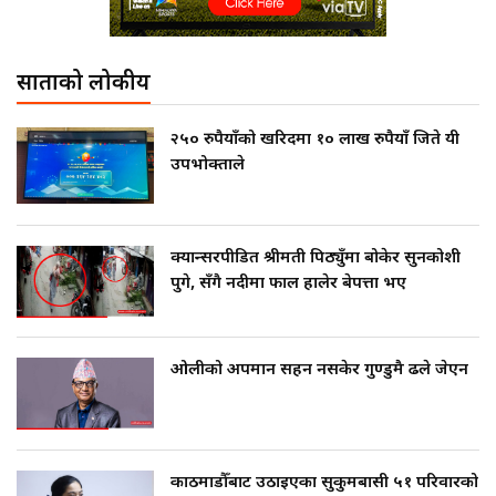
साताको लोकप्रीय
२५० रुपैयाँको खरिदमा १० लाख रुपैयाँ जिते यी
उपभोक्ताले
क्यान्सरपीडित श्रीमती पिठ्युँमा बोकेर सुनकोशी
पुगे, सँगै नदीमा फाल हालेर बेपत्ता भए
ओलीको अपमान सहन नसकेर गुण्डुमै ढले जेएन
काठमाडौँबाट उठाइएका सुकुमबासी ५१ परिवारको